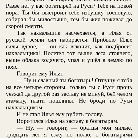
Разве нет у вас богатырей на Руси? Тебе на покой
пора. Ты бы выстроил себе избушку сосновую,
собирал бы милостыню, тем бы жил-поживал до
скорой смерти.
Так нахвальщик насмехается, а Илья от
русской земли сил набирается. Прибыло Илье
силы вдвое, — он как вскочит, как подбросит
нахвальщика! Полетел тот выше леса стоячего,
выше облака ходячего, упал и ушёл в землю по
пояс.
Говорит ему Илья:
— Ну и славный ты богатырь! Отпущу я тебя
на все четыре стороны, только ты с Руси прочь
уезжай да другой раз заставу не минуй, бей челом
атаману, плати пошлины. Не броди по Руси
нахвальщиком.
И не стал Илья ему рубить голову.
Воротился Илья на заставу к богатырям.
— Ну, — говорит, — братцы мои милые,
тридцать лет я езжу по полю, с богатырями