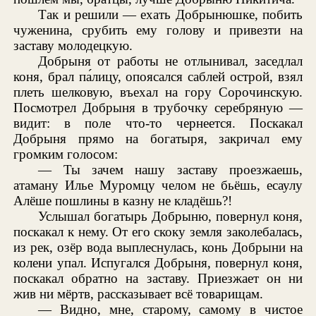
Так и решили — ехать Добрынюшке, побить
чуженина, срубить ему голову и привезти на
заставу молодецкую.
Добрыня от работы не отлынивал, заседлал
коня, брал па́лицу, опоясался саблей острой, взял
плеть шелковую, въехал на гору Сорочинскую.
Посмотрел Добрыня в трубочку серебряную —
видит: в поле что-то чернеется. Поскакал
Добрыня прямо на богатыря, закричал ему
громким голосом:
— Ты зачем нашу заставу проезжаешь,
атаману Илье Муромцу челом не бьёшь, есаулу
Алёше пошлины в казну не кладёшь?!
Услышал богатырь Добрыню, повернул коня,
поскакал к нему. От его скоку земля заколебалась,
из рек, озёр вода выплеснулась, конь Добрыни на
колени упал. Испугался Добрыня, повернул коня,
поскакал обратно на заставу. Приезжает он ни
жив ни мёртв, рассказывает всё товарищам.
— Видно, мне, старому, самому в чистое