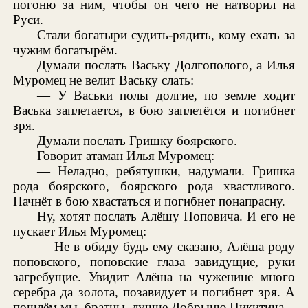
погоню за ним, чтобы он чего не натворил на
Руси.
Стали богатыри судить-рядить, кому ехать за
чужим богатырём.
Думали послать Ваську Долгополого, а Илья
Муромец не велит Ваську слать:
— У Васьки полы долгие, по земле ходит
Васька заплетается, в бою заплетётся и погибнет
зря.
Думали послать Гришку боярского.
Говорит атаман Илья Муромец:
— Неладно, ребятушки, надумали. Гришка
рода боярского, боярского рода хвастливого.
Начнёт в бою хвастаться и погибнет понапрасну.
Ну, хотят послать Алёшу Поповича. И его не
пускает Илья Муромец:
— Не в обиду будь ему сказано, Алёша роду
поповского, поповские глаза завидущие, руки
загребущие. Увидит Алёша на чуженине много
серебра да золота, позавидует и погибнет зря. А
пошлём мы, братцы, лучше Добрыню Никитича.