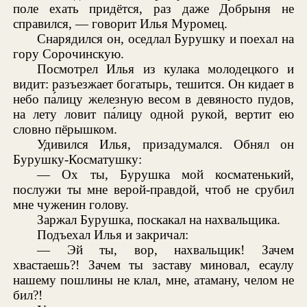
поле ехать придётся, раз даже Добрыня не
справился, — говорит Илья Муромец.
Снарядился он, оседлал Бурушку и поехал на
гору Сорочинскую.
Посмотрел Илья из кулака молодецкого и
видит: разъезжает богатырь, тешится. Он кидает в
небо па́лицу железную весом в девяносто пудов,
на лету ловит па́лицу одной рукой, вертит ею
словно пёрышком.
Удивился Илья, призадумался. Обнял он
Бурушку-Косматушку:
— Ох ты, Бурушка мой косматенький,
послужи ты мне верой-правдой, чтоб не срубил
мне чуженин голову.
Заржал Бурушка, поскакал на нахвальщика.
Подъехал Илья и закричал:
— Эй ты, вор, нахвальщик! Зачем
хвастаешь?! Зачем ты заставу миновал, есаулу
нашему пошлины не клал, мне, атаману, челом не
бил?!