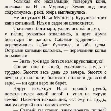
Услыхал его нахвальщик, повернул коня,
поскакал на Илью Муромца. Земля под ним
содрогнулась, реки, озёра выплеснулись.
Не испугался Илья Муромец. Бурушка стоит
как вкопанный, Илья в седле не шелохнётся.
Съехались богатыри, ударились па́лицами, —
у па́лиц рукоятки отвалились, а друг друга
богатыри не ранили. Саблями ударились, —
переломились сабли булатные, а оба целы.
Острыми копьями кололись, — переломили копья
по маковки.
— Знать, уж надо биться нам врукопашную!
Сошли они с коней, схватились грудь с
грудью. Бьются весь день до вечера, бьются с
вечера до полночи, бьются с полночи до ясной
зари, — ни один верх не берёт.
Вдруг взмахнул Илья правой рукой,
поскользнулся левой ногой и упал на сырую
землю. Наскочил нахвальщик, сел ему на грудь,
вынул острый нож, насмехается:
— Старый ты старик, зачем воевать пошёл?