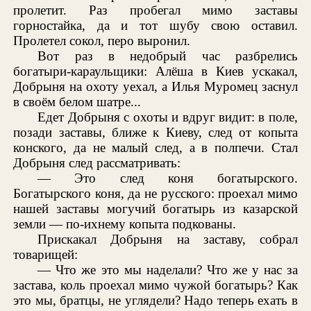
пролетит. Раз пробегал мимо заставы
горностайка, да и тот шубу свою оставил.
Пролетел сокол, перо выронил.
Вот раз в недобрый час разбрелись
богатыри-караульщики: Алёша в Киев ускакал,
Добрыня на охоту уехал, а Илья Муромец заснул
в своём белом шатре...
Едет Добрыня с охоты и вдруг видит: в поле,
позади заставы, ближе к Киеву, след от копыта
конского, да не малый след, а в полпечи. Стал
Добрыня след рассматривать:
— Это след коня богатырского.
Богатырского коня, да не русского: проехал мимо
нашей заставы могучий богатырь из казарской
земли — по-ихнему копыта подкованы.
Прискакал Добрыня на заставу, собрал
товарищей:
— Что же это мы наделали? Что же у нас за
застава, коль проехал мимо чужой богатырь? Как
это мы, братцы, не углядели? Надо теперь ехать в