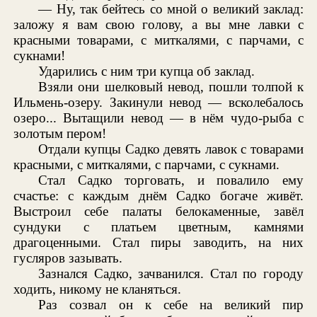
— Ну, так бейтесь со мной о великий заклад:
заложу я вам свою голову, а вы мне лавки с
красными товарами, с миткалями, с парчами, с
сукнами!
Ударились с ним три купца об заклад.
Взяли они шелковый невод, пошли толпой к
Ильмень-озеру. Закинули невод — всколебалось
озеро... Вытащили невод — в нём чудо-рыба с
золотым пером!
Отдали купцы Садко девять лавок с товарами
красными, с миткалями, с парчами, с сукнами.
Стал Садко торговать, и повалило ему
счастье: с каждым днём Садко богаче живёт.
Выстроил себе палаты белокаменные, завёл
сундуки с платьем цветным, камнями
драгоценными. Стал пиры заводить, на них
гусляров зазывать.
Зазнался Садко, зачванился. Стал по городу
ходить, никому не кланяться.
Раз созвал он к себе на великий пир