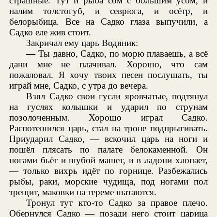
страшные. Тут и рыба сом с большим усом, и
налим толстогуб, и севрюга, и осётр, и
белорыбица. Все на Садко глаза выпучили, а
Садко еле жив стоит.
Закричал ему царь Водяник:
— Ты давно, Садко, по морю плаваешь, а всё
дани мне не плачивал. Хорошо, что сам
пожаловал. Я хочу твоих песен послушать, ты
играй мне, Садко, с утра до вечера.
Взял Садко свои гусли яровчатые, подтянул
на гуслях колышки и ударил по струнам
позолоченным. Хорошо играл Садко.
Распотешился царь, стал на троне подпрыгивать.
Приударил Садко, — вскочил царь на ноги и
пошёл плясать по палате белокаменной. Он
ногами бьёт и шубой машет, и в ладони хлопает,
— только вихрь идёт по горнице. Разбежались
рыбы, раки, морские чудища, под ногами пол
трещит, маковки на тереме шатаются.
Тронул тут кто-то Садко за правое плечо.
Обернулся Садко — позади него стоит царица