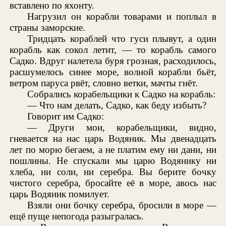
вставлено по яхонту.
Нагрузил он корабли товарами и поплыл в
страны заморские.
Тридцать кораблей что гуси плывут, а один
корабль как сокол летит, — то корабль самого
Садко. Вдруг налетела буря грозная, расходилось,
расшумелось синее море, волной корабли бьёт,
ветром паруса рвёт, словно ветки, мачты гнёт.
Собрались корабельщики к Садко на корабль:
— Что нам делать, Садко, как беду избыть?
Говорит им Садко:
— Други мои, корабельщики, видно,
гневается на нас царь Водяник. Мы двенадцать
лет по морю бегаем, а не платим ему ни дани, ни
пошлины. Не спускали мы царю Водянику ни
хлеба, ни соли, ни серебра. Вы берите бочку
чистого серебра, бросайте её в море, авось нас
царь Водяник помилует.
Взяли они бочку серебра, бросили в море —
ещё пуще непогода разыгралась.