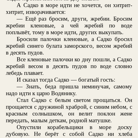
А Садко в море идти не хочется, он хитрит-
хитрит, изворачивается:
— Ещё раз бросим, други, жребии. Бросим
жребии кленовые, а чей жребий по воде
поплывёт, тому в море идти, других выкупать.
Бросили палочки кленовые, а Садко бросил
жребий синего булата заморского, весом жребий
в десять пудов.
Все кленовые палочки ко дну пошли, а Садко
жребий весом в десять пудов по воде словно
лебедь плавает.
И сказал тогда Садко — богатый гость:
— Знать, беда пришла неминучая, самому
надо идти к царю Водянику.
Стал Садко с белым светом прощаться. Он
прощается с дружиной храброй, с синим небом, с
красным солнышком, он велит поклон жене
передать, малым деткам, родной матушке.
Опустили корабельщики в море доску
дубовую. Не берёт с собой Садко ни хлеба