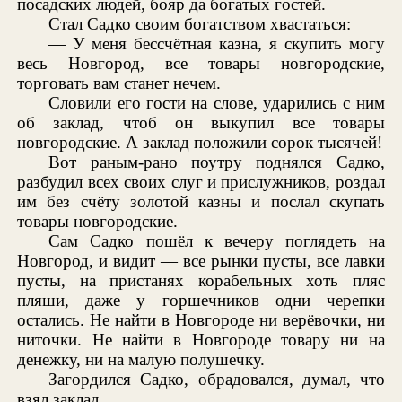
посадских людей, бояр да богатых гостей.
Стал Садко своим богатством хвастаться:
— У меня бессчётная казна, я скупить могу
весь Новгород, все товары новгородские,
торговать вам станет нечем.
Словили его гости на слове, ударились с ним
об заклад, чтоб он выкупил все товары
новгородские. А заклад положили сорок тысячей!
Вот раным-рано поутру поднялся Садко,
разбудил всех своих слуг и прислужников, роздал
им без счёту золотой казны и послал скупать
товары новгородские.
Сам Садко пошёл к вечеру поглядеть на
Новгород, и видит — все рынки пусты, все лавки
пусты, на пристанях корабельных хоть пляс
пляши, даже у горшечников одни черепки
остались. Не найти в Новгороде ни верёвочки, ни
ниточки. Не найти в Новгороде товару ни на
денежку, ни на малую полушечку.
Загордился Садко, обрадовался, думал, что
взял заклад.