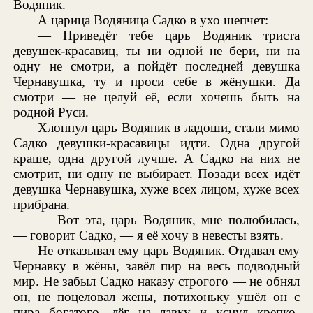
Водяник.
А царица Водяница Садко в ухо шепчет:
— Приведёт тебе царь Водяник триста
девушек-красавиц, ты ни одной не бери, ни на
одну не смотри, а пойдёт последней девушка
Чернавушка, ту и проси себе в жёнушки. Да
смотри — не целуй её, если хочешь быть на
родной Руси.
Хлопнул царь Водяник в ладоши, стали мимо
Садко девушки-красавицы идти. Одна другой
краше, одна другой лучше. А Садко на них не
смотрит, ни одну не выбирает. Позади всех идёт
девушка Чернавушка, хуже всех лицом, хуже всех
прибрана.
— Вот эта, царь Водяник, мне полюбилась,
— говорит Садко, — я её хочу в невесты взять.
Не отказывал ему царь Водяник. Отдавал ему
Чернавку в жёны, завёл пир на весь подводный
мир. Не забыл Садко наказу строгого — не обнял
он, не поцеловал жены, потихоньку ушёл он с
пира богатого, лёг на лавку и уснул крепко-