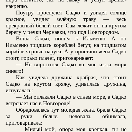
накрепко.
Поутру проснулся Садко и увидел солнце
красное, увидел зелёную траву — весь
прекрасный белый свет. Сам лежит он на крутом
берегу у речки Чернавки, что под Новгородом.
Встал Садко, пошёл к Ильменю. А по
Ильменю тридцать кораблей бегут, на тридцатом
корабле чёрные паруса. А у пристани жена Садко
стоит, горько плачет, приговаривает:
— Не воротится Садко ко мне из-за моря
синего!
Как увидела дружина храбрая, что стоит
Садко на крутом кряжу, удивилась дружина,
испугалась:
— Мы оплакали Садко в синем море, а Садко
встречает нас в Новгороде!
Обрадовалась тут молодая жена, брала Садко
за руки белые, целовала, обнимала,
приговаривала:
— Милый мой, опора моя крепкая, ты не