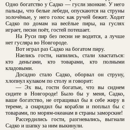
Одно богатство у Садко — гусли звонкие. У него
пальцы, что белые лебеди, опускаются на струны
золочёные, у него голос как ручей бежит. Ходит
Садко по домам на весёлые пиры, на гуслях
играет, песни поёт, гостей потешает.
На Руси пир без песни не водится, а лучше
нет гусляра во Новгороде.
Вот играл раз Садко на богатом пиру.
Наелись гости, напились, стали хвастаться:
кто деньгами, кто товарами, кто полными
кладовыми.
Досадно стало Садко, оборвал он струну,
хлопнул кулаком по столу и говорит:
— Эх вы, гости богатые, что вы сиднем
сидите в Новгороде! Было бы у меня, Садко,
ваше богатство, не отращивал бы я себе жиру в
тереме, а снарядил бы корабли и поплыл бы с
товарами, по морям-океанам в страны заморские!
Рассердились гости, разгневались, выгнали
Садко и шапку за ним выкинули.