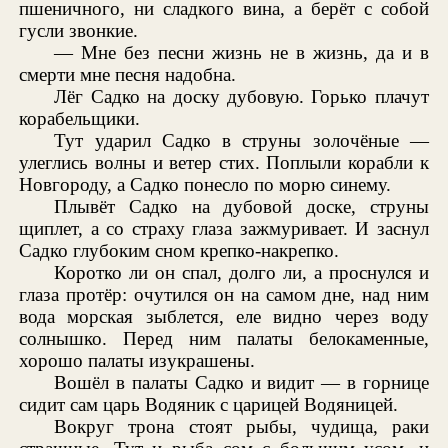
пшеничного, ни сладкого вина, а берёт с собой
гусли звонкие.
— Мне без песни жизнь не в жизнь, да и в
смерти мне песня надобна.
Лёг Садко на доску дубовую. Горько плачут
корабельщики.
Тут ударил Садко в струны золочёные —
улеглись волны и ветер стих. Поплыли корабли к
Новгороду, а Садко понесло по морю синему.
Плывёт Садко на дубовой доске, струны
щиплет, а со страху глаза зажмуривает. И заснул
Садко глубоким сном крепко-накрепко.
Коротко ли он спал, долго ли, а проснулся и
глаза протёр: очутился он на самом дне, над ним
вода морская зыблется, еле видно через воду
солнышко. Перед ним палаты белокаменные,
хорошо палаты изукрашены.
Вошёл в палаты Садко и видит — в горнице
сидит сам царь Водяник с царицей Водяницей.
Вокруг трона стоят рыбы, чудища, раки