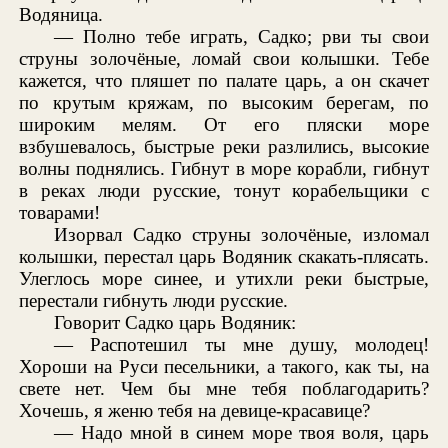
Водяница.
— Полно тебе играть, Садко; рви ты свои
струны золочёные, ломай свои колышки. Тебе
кажется, что пляшет по палате царь, а он скачет
по крутым кряжам, по высоким берегам, по
широким мелям. От его пляски море
взбушевалось, быстрые реки разлились, высокие
волны поднялись. Гибнут в море корабли, гибнут
в реках люди русские, тонут корабельщики с
товарами!
Изорвал Садко струны золочёные, изломал
колышки, перестал царь Водяник скакать-плясать.
Улеглось море синее, и утихли реки быстрые,
перестали гибнуть люди русские.
Говорит Садко царь Водяник:
— Распотешил ты мне душу, молодец!
Хороши на Руси песельники, а такого, как ты, на
свете нет. Чем бы мне тебя поблагодарить?
Хочешь, я женю тебя на девице-красавице?
— Надо мной в синем море твоя воля, царь