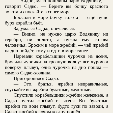
— Видно, мало пошлины царю Водянику, —
говорит Садко. — Берите вы бочку красного
золота и спускайте в синее море.
Бросили в море бочку золота — ещё пуще
буря корабли бьёт.
Задумался Садко, опечалился:
— Видно, не нужно царю Водянику ни
серебро, ни золото, а нужна ему голова
человечья. Бросим в море жребий, — чей жребий
на дно пойдёт, тому и идти в море синее.
Нарезали корабельщики чурочки из ясеня,
бросили чурочки на грозную волну: все чурочки
поверху плывут, одна чурочка на дно пошла —
самого Садко-хозяина.
Пригорюнился Садко:
— Это, братья, жребии неправильные,
спускайте вы жребии булатные, железные.
Спустили корабельщики жребии железные, а
Садко пустил жребий из ясеня. Все булатные
жребии по воде плывут, будто гуси по за́води, а
Садко жребий ключом ко дну пошёл.