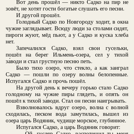
Вот день прошёл — никто Садко на пир не
зовёт, не хотят гости богатые слушать его песни.
И другой прошёл.
Голодный Садко по Новгороду ходит, в окна
чужие заглядывает. Всюду люди за столами сидят,
пироги жуют, мёд пьют, а у Садко и куска хлеба
нет.
Запечалился Садко, взял свои гусельки,
пошёл на берег Ильмень-озера, сел у тихой
за́води и стал грустную песню петь.
Было тихо озеро, что стекло, а как заиграл
Садко — пошли по озеру волны белопенные.
Испугался Садко и прочь пошёл.
На другой день к вечеру горько стало Садко
голодному на чужие пиры глядеть, и опять он
пошёл к тихой за́води. Стал он песни наигрывать.
Взволновалось вдруг озеро, волна с волной
сходилась, песком вода замутилась, вышел из
озера царь Водяник, чудище морское, глубинное.
Испугался Садко, а царь Водяник говорит:
— Ой, гусляр Садко, распотешил ты меня