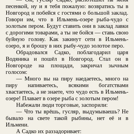
песенкой, ну и я тебя пожалую: возвратись ты в
Новгород и побейся с гостями о большой заклад.
Говори им, что в Ильмень-озере рыба-чудо с
золотым пером. Будут ставить они в заклад лавки
с дорогими товарами, а ты не бойся — ставь свою
буйную голову. Как закинут сети в Ильмень-
озеро, я и брошу в них рыбу-чудо золотое перо.
Обрадовался Садко, поблагодарил царя
Водяника и пошёл в Новгород. Стал он в
Новгороде на площади, закричал зычным
голосом:
— Много вы на пиру наедаетесь, много на
пиру напиваетесь, всякими богатствами
хвастаетесь, а не знаете, что чудо есть в Ильмень-
озере! Плавает в озере рыба с золотым пером!
Набежали люди торговые, заспорили:
— Что ты врёшь, гусляр, выдумываешь? Не
бывало на свете такой рыбины, нет её и в
Ильмени.
А Садко их раззадоривает: