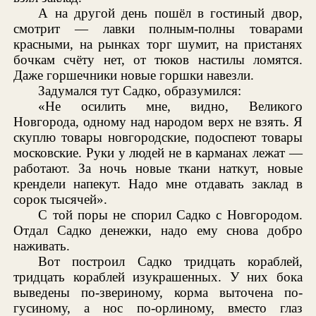
А на другой день пошёл в гостиный двор,
смотрит — лавки полным-полны товарами
красными, на рынках торг шумит, на пристанях
бочкам счёту нет, от тюков настилы ломятся.
Даже горшечники новые горшки навезли.
Задумался тут Садко, образумился:
«Не осилить мне, видно, Великого
Новгорода, одному над народом верх не взять. Я
скуплю товары новгородские, подоспеют товары
московские. Руки у людей не в карманах лежат —
работают. За ночь новые ткани наткут, новые
крендели напекут. Надо мне отдавать заклад в
сорок тысячей».
С той поры не спорил Садко с Новгородом.
Отдал Садко денежки, надо ему снова добро
наживать.
Вот построил Садко тридцать кораблей,
тридцать кораблей изукрашенных. У них бока
выведены по-звериному, корма выточена по-
гусиному, а нос по-орлиному, вместо глаз