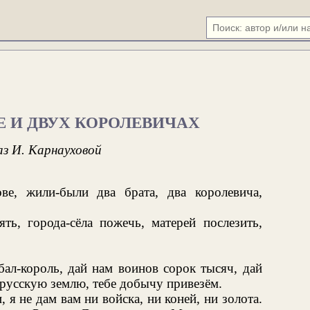
Е И ДВУХ КОРОЛЕВИЧАХ
аз И. Карнауховой
ве, жили-были два брата, два королевича,
ть, города-сёла пожечь, матерей послезить,
:
л-король, дай нам воинов сорок тысяч, дай
 русскую землю, тебе добычу привезём.
я не дам вам ни войска, ни коней, ни золота.