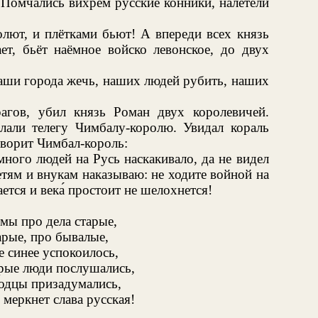
 Помчались вихрем русские конники, налетели
олют, и плётками бьют! А впереди всех князь
ет, бьёт наёмное войско левонское, до двух
наши города жечь, наших людей рубить, наших
агов, убил князь Роман двух королевичей.
слали телегу Чимбалу-королю. Увидал кораль
оворит Чимбал-король:
много людей на Русь наскакивало, да не видел
тям и внукам наказываю: не ходите войной на
ется и века́ простоит не шелохнется!
 мы про дела старые,
арые, про бывалые,
 синее успокоилось,
рые люди послушались,
одцы призадумались,
 меркнет слава русская!