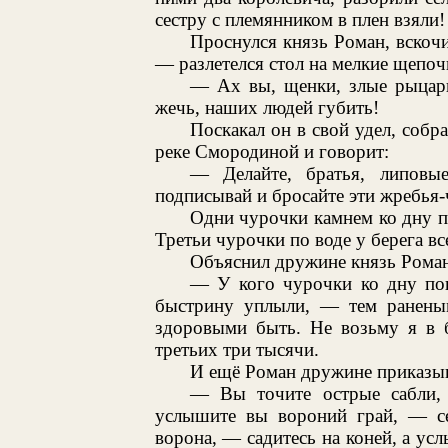
сестру с племянником в плен взяли!
Проснулся князь Роман, вскочи
— разлетелся стол на мелкие щепочк
— Ах вы, щенки, злые рыцари
жечь, наших людей губить!
Поскакал он в свой удел, собр
реке Смородиной и говорит:
— Делайте, братья, липовы
подписывай и бросайте эти жребья
Одни чурочки камнем ко дну 
Третьи чурочки по воде у берега вс
Объяснил дружине князь Роман
— У кого чурочки ко дну по
быстрину уплыли, — тем ранены
здоровыми быть. Не возьму я в б
третьих три тысячи.
И ещё Роман дружине приказы
— Вы точите острые сабли, з
услышите вы вороний грай, — се
ворона, — садитесь на коней, а ус