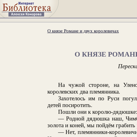
О князе Романе и двух королевичах
О КНЯЗЕ РОМАН
Переск
На чужой стороне, на Улено
королевских два племянника.
Захотелось им по Руси погуля
детей посиротить.
Пошли они к королю-дядюшке
— Родной дядюшка наш, Чимба
золота и коней, мы пойдём грабить
— Нет, племянники-королевичи, 