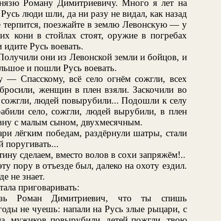
князю Роману Димитриевичу. Много я лет на
 Русь люди шли, да ни разу не видал, как назад
е терпится, поезжайте в землю Левонскую — у
их кони в стойлах стоят, оружие в погребах
 идите Русь воевать.
 Получили они из Левонской земли и бойцов, и
ольшое и пошли Русь воевать.
у — Спасскому, всё село огнём сожгли, всех
 бросили, женщин в плен взяли. Заскочили во
 сожгли, людей повырубили... Подошли к селу
абили село, сожгли, людей вырубили, в плен
вну с малым сыном, двухмесячным.
ри лёгким победам, раздёрнули шатры, стали
й поругивать...
ну сделаем, вместо волов в сохи запряжём!..
у пору в отъезде был, далеко на охоту ездил.
е не знает.
тала приговаривать:
язь Роман Димитриевич, что ты спишь
оды не чуешь: напали на Русь злые рыцари, с
ла, мужиков повырубили, детей пожгли, твою