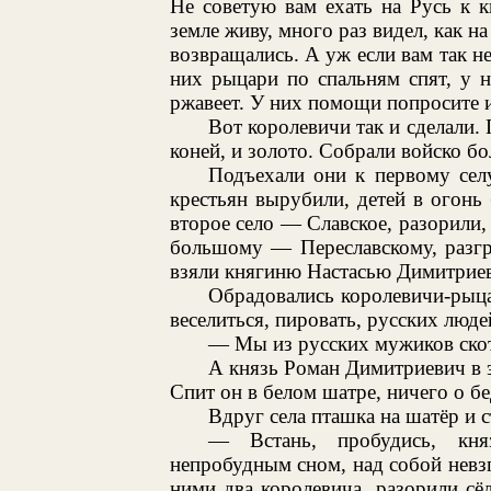
Не советую вам ехать на Русь к 
земле живу, много раз видел, как на
возвращались. А уж если вам так н
них рыцари по спальням спят, у н
ржавеет. У них помощи попросите и
Вот королевичи так и сделали.
коней, и золото. Собрали войско б
Подъехали они к первому сел
крестьян вырубили, детей в огонь
второе село — Славское, разорили,
большому — Переславскому, разгр
взяли княгиню Настасью Димитрие
Обрадовались королевичи-рыца
веселиться, пировать, русских люде
— Мы из русских мужиков скоти
А князь Роман Димитриевич в эт
Спит он в белом шатре, ничего о бед
Вдруг села пташка на шатёр и с
— Встань, пробудись, кн
непробудным сном, над собой невзг
ними два королевича, разорили сё