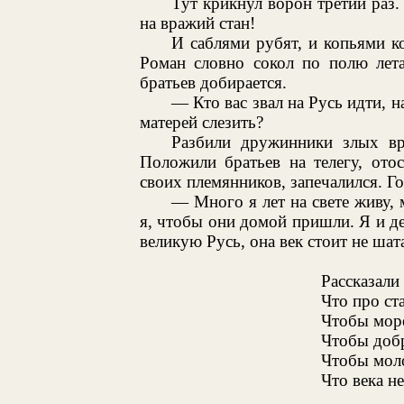
Тут крикнул ворон третий раз.
на вражий стан!
И саблями рубят, и копьями к
Роман словно сокол по полю лета
братьев добирается.
— Кто вас звал на Русь идти, 
матерей слезить?
Разбили дружинники злых вр
Положили братьев на телегу, ото
своих племянников, запечалился. Г
— Много я лет на свете живу, 
я, чтобы они домой пришли. Я и де
великую Русь, она век стоит не шата
Рассказали
Что про ст
Чтобы море
Чтобы доб
Чтобы мол
Что века не