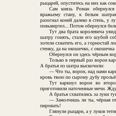
рыцарей, опуститесь на них как со
Сам князь Роман обернулся
вражьему стану, к белым шатра
разогнал коней далеко в степь, у л
повывертел... Потом обернулся бел
Тут два брата королевича увид
шатру гонять, стали его шубой со
хотели схватить его, а горностай л
стенку, да на окошечко, с окошечка 
Обернулся он здесь чёрным вор
Только в первый раз ворон кар
А братья из шатра выскочили:
— Что ты, ворон, над нами кар
кровь твою по сырому дубу прольё
Тут каркнул ворон во втор
приготовили наточенные мечи. Ждут
А братья схватились за луки ту
— Замолчишь ли ты, чёрная пт
пировать!
Глянули рыцари, а у луков тет