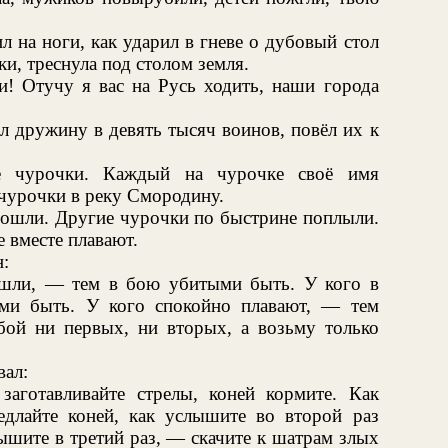
л на ноги, как ударил в гневе о дубовый стол
и, треснула под столом земля.
! Отучу я вас на Русь ходить, наши города
ал дружину в девять тысяч воинов, повёл их к
е чурочки. Каждый на чурочке своё имя
-чурочки в реку Смородину.
пошли. Другие чурочки по быстрине поплыли.
е вместе плавают.
:
шли, — тем в бою убитыми быть. У кого в
ми быть. У кого спокойно плавают, — тем
ой ни первых, ни вторых, а возьму только
вал:
аготавливайте стрелы, коней кормите. Как
длайте коней, как услышите во второй раз
лышите в третий раз, — скачите к шатрам злых