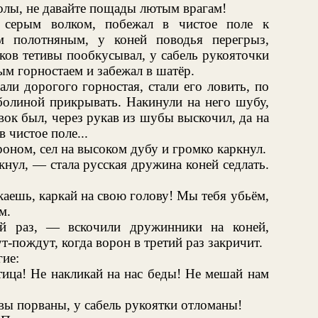
колы, не давайте пощады лютым врагам!
 серым волком, побежал в чистое поле к
м полотняным, у коней поводья перегрыз,
уков тетивы пообкусывал, у сабель рукояточки
ым горностаем и забежал в шатёр.
али дорогого горностая, стали его ловить, по
болиной прикрывать. Накинули на него шубу,
овок был, через рукав из шубы выскочил, да на
в чистое поле...
оном, сел на высоком дубу и громко каркнул.
кнул, — стала русская дружина коней седлать.
каешь, каркай на свою голову! Мы тебя убьём,
м.
ой раз, — вскочили дружинники на коней,
-пождут, когда ворон в третий раз закричит.
гие:
ица! Не накликай на нас беды! Не мешай нам
ивы порваны, у сабель рукоятки отломаны!