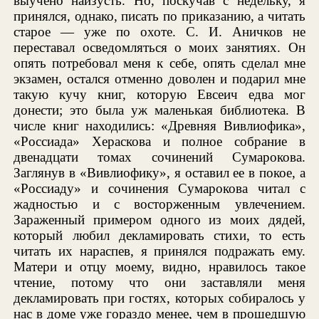
выучено наизусть. Но, поскучав с недельку, я
принялся, однако, писать по приказанию, а читать
старое — уже по охоте. С. И. Аничков не
переставал осведомляться о моих занятиях. Он
опять потребовал меня к себе, опять сделал мне
экзамен, остался отменно доволен и подарил мне
такую кучу книг, которую Евсеич едва мог
донести; это была уж маленькая библиотека. В
числе книг находились: «Древняя Вивлиофика»,
«Россиада» Хераскова и полное собрание в
двенадцати томах сочинений Сумарокова.
Заглянув в «Вивлиофику», я оставил ее в покое, а
«Россиаду» и сочинения Сумарокова читал с
жадностью и с восторженным увлечением.
Зараженный примером одного из моих дядей,
который любил декламировать стихи, то есть
читать их нараспев, я принялся подражать ему.
Матери и отцу моему, видно, нравилось такое
чтение, потому что они заставляли меня
декламировать при гостях, которых собиралось у
нас в доме уже гораздо менее, чем в прошедшую