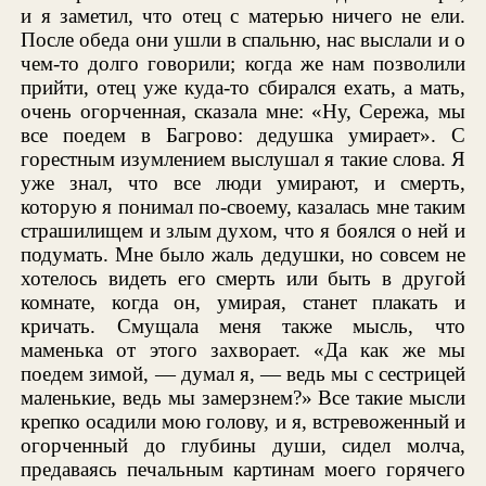
и я заметил, что отец с матерью ничего не ели.
После обеда они ушли в спальню, нас выслали и о
чем-то долго говорили; когда же нам позволили
прийти, отец уже куда-то сбирался ехать, а мать,
очень огорченная, сказала мне: «Ну, Сережа, мы
все поедем в Багрово: дедушка умирает». С
горестным изумлением выслушал я такие слова. Я
уже знал, что все люди умирают, и смерть,
которую я понимал по-своему, казалась мне таким
страшилищем и злым духом, что я боялся о ней и
подумать. Мне было жаль дедушки, но совсем не
хотелось видеть его смерть или быть в другой
комнате, когда он, умирая, станет плакать и
кричать. Смущала меня также мысль, что
маменька от этого захворает. «Да как же мы
поедем зимой, — думал я, — ведь мы с сестрицей
маленькие, ведь мы замерзнем?» Все такие мысли
крепко осадили мою голову, и я, встревоженный и
огорченный до глубины души, сидел молча,
предаваясь печальным картинам моего горячего