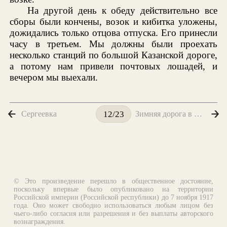
На другой день к обеду действительно все
сборы были кончены, возок и кибитка уложены,
дожидались только отцова отпуска. Его принесли
часу в третьем. Мы должны были проехать
несколько станций по большой Казанской дороге,
а потому нам привели почтовых лошадей, и
вечером мы выехали.
Сергеевка
Зимняя дорога в Багрово
12/23
© Это произведение перешло в общественное достояние,
поскольку впервые было опубликовано на территории
Российской империи (Российской республики) до 7 ноября 1917
года. Оно может свободно использоваться любым лицом без
чьего-либо согласия или разрешения и без выплаты авторского
вознаграждения.