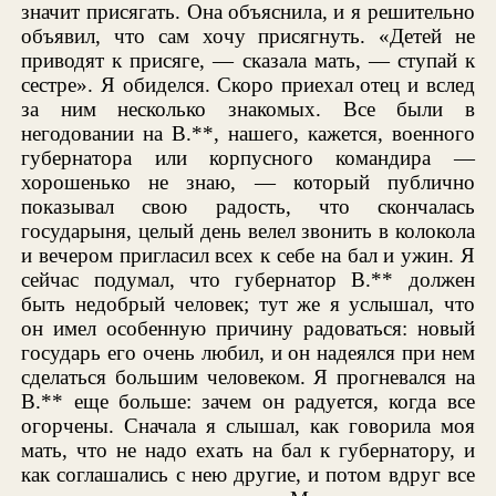
значит присягать. Она объяснила, и я решительно
объявил, что сам хочу присягнуть. «Детей не
приводят к присяге, — сказала мать, — ступай к
сестре». Я обиделся. Скоро приехал отец и вслед
за ним несколько знакомых. Все были в
негодовании на В.**, нашего, кажется, военного
губернатора или корпусного командира —
хорошенько не знаю, — который публично
показывал свою радость, что скончалась
государыня, целый день велел звонить в колокола
и вечером пригласил всех к себе на бал и ужин. Я
сейчас подумал, что губернатор В.** должен
быть недобрый человек; тут же я услышал, что
он имел особенную причину радоваться: новый
государь его очень любил, и он надеялся при нем
сделаться большим человеком. Я прогневался на
В.** еще больше: зачем он радуется, когда все
огорчены. Сначала я слышал, как говорила моя
мать, что не надо ехать на бал к губернатору, и
как соглашались с нею другие, и потом вдруг все