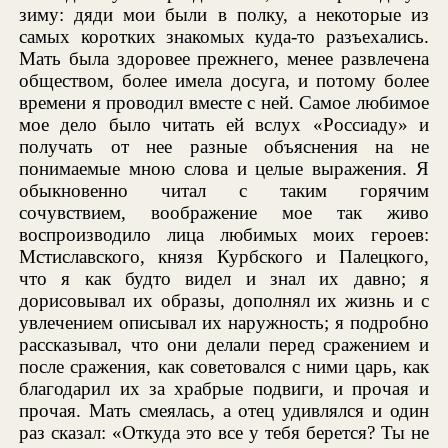
зиму: дяди мои были в полку, а некоторые из
самых коротких знакомых куда-то разъехались.
Мать была здоровее прежнего, менее развлечена
обществом, более имела досуга, и потому более
времени я проводил вместе с ней. Самое любимое
мое дело было читать ей вслух «Россиаду» и
получать от нее разные объяснения на не
понимаемые мною слова и целые выражения. Я
обыкновенно читал с таким горячим
сочувствием, воображение мое так живо
воспроизводило лица любимых моих героев:
Мстиславского, князя Курбского и Палецкого,
что я как будто видел и знал их давно; я
дорисовывал их образы, дополнял их жизнь и с
увлечением описывал их наружность; я подробно
рассказывал, что они делали перед сражением и
после сражения, как советовался с ними царь, как
благодарил их за храбрые подвиги, и прочая и
прочая. Мать смеялась, а отец удивлялся и один
раз сказал: «Откуда это все у тебя берется? Ты не