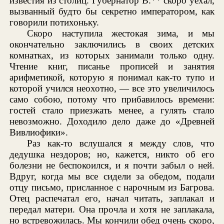
известия из столиц. Губернатор В.** скоро уехал,
вызванный будто бы секретно императором, как
говорили потихоньку.
Скоро наступила жестокая зима, и мы
окончательно заключились в своих детских
комнатках, из которых занимали только одну.
Чтение книг, писанье прописей и занятия
арифметикой, которую я понимал как-то тупо и
которой учился неохотно, — все это увеличилось
само собою, потому что прибавилось времени:
гостей стало приезжать менее, а гулять стало
невозможно. Доходило дело даже до «Древней
Вивлиофики».
Раз как-то вслушался я между слов, что
дедушка нездоров; но, кажется, никто об его
болезни не беспокоился, и я почти забыл о ней.
Вдруг, когда мы все сидели за обедом, подали
отцу письмо, присланное с нарочным из Багрова.
Отец распечатал его, начал читать, заплакал и
передал матери. Она прочла и хотя не заплакала,
но встревожилась. Мы кончили обед очень скоро,