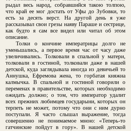
рыдал весь народ, собравшийся такою толпою,
что край ее мог достать от Уфы до Зубовки, то
есть за десять верст. На другой день я уже
рассказывал свои грезы наяву Параше и сестрице,
как будто я сам все видел или читал об этом
описание.
Толки о кончине императрицы долго не
уменьшались, а первое время час от часу даже
увеличивались. Толковали в спальной у матери,
толковали в гостиной, толковали даже в нашей
детской, куда заглядывала иногда из девичьей то
Аннушка, Ефремова жена, то горбатая княжна
калмычка. В спальной и гостиной говорили о
переменах в правительстве, которых необходимо
ожидать должно; о том, что император удалит
всех прежних любимцев государыни, которых он
терпеть не может, потому что они с ним дурно
поступали. Я часто слышал выражение, тогда
совершенно не понимаемое мною: «Теперь-то
гатчинские пойдут в гору». В нашей детской