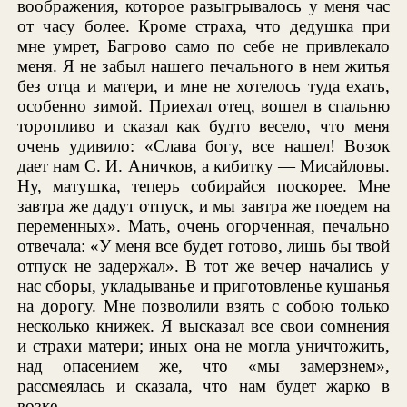
воображения, которое разыгрывалось у меня час
от часу более. Кроме страха, что дедушка при
мне умрет, Багрово само по себе не привлекало
меня. Я не забыл нашего печального в нем житья
без отца и матери, и мне не хотелось туда ехать,
особенно зимой. Приехал отец, вошел в спальню
торопливо и сказал как будто весело, что меня
очень удивило: «Слава богу, все нашел! Возок
дает нам С. И. Аничков, а кибитку — Мисайловы.
Ну, матушка, теперь собирайся поскорее. Мне
завтра же дадут отпуск, и мы завтра же поедем на
переменных». Мать, очень огорченная, печально
отвечала: «У меня все будет готово, лишь бы твой
отпуск не задержал». В тот же вечер начались у
нас сборы, укладыванье и приготовленье кушанья
на дорогу. Мне позволили взять с собою только
несколько книжек. Я высказал все свои сомнения
и страхи матери; иных она не могла уничтожить,
над опасением же, что «мы замерзнем»,
рассмеялась и сказала, что нам будет жарко в
возке.