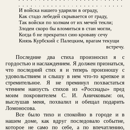
И войска нашего ударили в ограду,
Как стадо лебедей скрывается от граду,
Так войски по холмам от их мечей текли;
Злодеи скоро бы вломиться в стан могли,
Когда б не прекратил сию кроваву сечу
Князь Курбский с Палецким, врагам текущи
встречу.
Последние два стиха произносил я с
гордостью и наслаждением. Я должен признаться,
что последний стих я и теперь произношу с
удовольствием и слышу в нем что-то крепкое и
стремительное. Я не преминул похвастаться
чтением наизусть стихов из «Россиады» пред
моим покровителем С. И. Аничковым: он,
выслушав меня, похвалил и обещал подарить
Ломоносова.
Все было тихо и спокойно в городе и в
нашем доме, как вдруг последовало событие,
которое не само по себе, а по впечатлению,