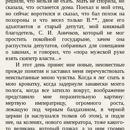
решили, что нельзя не ехать. Мать не спорила, но
сказала, что останется дома. Поехал и мой отец,
но сейчас воротился и сказал, что бал похож на
похороны и что весел только В.**, двое его
адъютантов и старый депутат, мой книжный
благодетель, С. И. Аничков, который не мог
простить покойной государыне, зачем она
распустила депутатов, собранных для совещания
о законах, и говорил, что «пора мужской руке
взять скипетр власти...»
И этот день принес мне новые, неизвестные
прежде понятия и заставил меня перечувствовать
неиспытанные мною чувства. Когда я лег спать в
мою кроватку, когда задернули занавески моего
полога, когда все затихло вокруг, воображение
представило мне поразительную картину:
мертвую императрицу, огромного роста,
лежащую под черным балдахином, в черной
церкви (я наслушался толков об этом), и подле
нее, на коленях, нового императора, тоже какого-
то великана, который плакал, а за ним громко