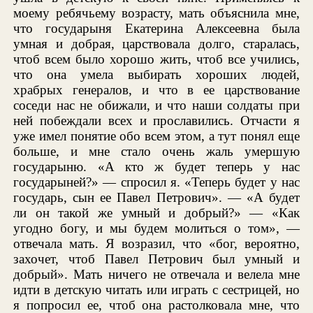
моему ребячьему возрасту, мать объяснила мне,
что государыня Екатерина Алексеевна была
умная и добрая, царствовала долго, старалась,
чтоб всем было хорошо жить, чтоб все учились,
что она умела выбирать хороших людей,
храбрых генералов, и что в ее царствование
соседи нас не обижали, и что наши солдаты при
ней побеждали всех и прославились. Отчасти я
уже имел понятие обо всем этом, а тут понял еще
больше, и мне стало очень жаль умершую
государыню. «А кто ж будет теперь у нас
государыней?» — спросил я. «Теперь будет у нас
государь, сын ее Павел Петрович». — «А будет
ли он такой же умный и добрый?» — «Как
угодно богу, и мы будем молиться о том», —
отвечала мать. Я возразил, что «бог, вероятно,
захочет, чтоб Павел Петрович был умный и
добрый». Мать ничего не отвечала и велела мне
идти в детскую читать или играть с сестрицей, но
я попросил ее, чтоб она растолковала мне, что