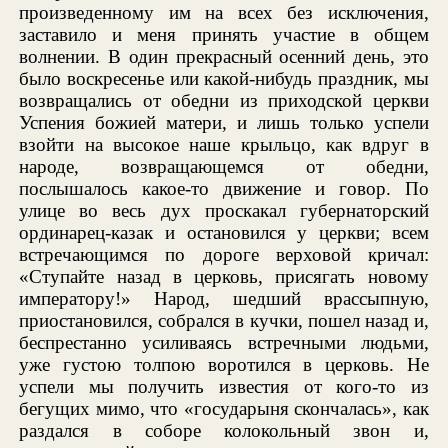
произведенному им на всех без исключения,
заставило и меня принять участие в общем
волнении. В один прекрасный осенний день, это
было воскресенье или какой-нибудь праздник, мы
возвращались от обедни из приходской церкви
Успения божией матери, и лишь только успели
взойти на высокое наше крыльцо, как вдруг в
народе, возвращающемся от обедни,
послышалось какое-то движение и говор. По
улице во весь дух проскакал губернаторский
ординарец-казак и остановился у церкви; всем
встречающимся по дороге верховой кричал:
«Ступайте назад в церковь, присягать новому
императору!» Народ, шедший врассыпную,
приостановился, собрался в кучки, пошел назад и,
беспрестанно усиливаясь встречными людьми,
уже густою толпою воротился в церковь. Не
успели мы получить известия от кого-то из
бегущих мимо, что «государыня скончалась», как
раздался в соборе колокольный звон и,