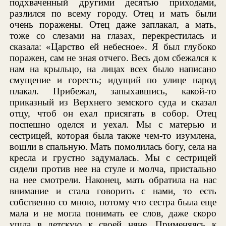
подхваченный другими десятью приходами,
разлился по всему городу. Отец и мать были
очень поражены. Отец даже заплакал, а мать,
тоже со слезами на глазах, перекрестилась и
сказала: «Царство ей небесное». Я был глубоко
поражен, сам не зная отчего. Весь дом сбежался к
нам на крыльцо, на лицах всех было написано
смущение и горесть; идущий по улице народ
плакал. Прибежал, запыхавшись, какой-то
приказный из Верхнего земского суда и сказал
отцу, чтоб он ехал присягать в собор. Отец
поспешно оделся и уехал. Мы с матерью и
сестрицей, которая была также чем-то изумлена,
вошли в спальную. Мать помолилась богу, села на
кресла и грустно задумалась. Мы с сестрицей
сидели против нее на стуле и молча, пристально
на нее смотрели. Наконец, мать обратила на нас
внимание и стала говорить с нами, то есть
собственно со мною, потому что сестра была еще
мала и не могла понимать ее слов, даже скоро
ушла в детскую к своей няне. Применяясь к