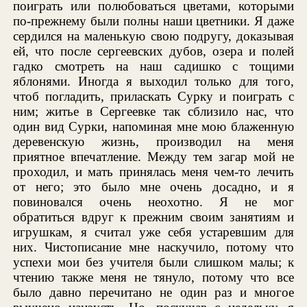
поиграть или полюбоваться цветами, которыми
по-прежнему были полны наши цветники. Я даже
сердился на маленькую свою подругу, доказывая
ей, что после сергеевских дубов, озера и полей
гадко смотреть на наш садишко с тощими
яблонями. Иногда я выходил только для того,
чтоб погладить, приласкать Сурку и поиграть с
ним; житье в Сергеевке так сблизило нас, что
один вид Сурки, напоминая мне мою блаженную
деревенскую жизнь, производил на меня
приятное впечатление. Между тем загар мой не
проходил, и мать принялась меня чем-то лечить
от него; это было мне очень досадно, и я
повиновался очень неохотно. Я не мог
обратиться вдруг к прежним своим занятиям и
игрушкам, я считал уже себя устаревшим для
них. Чистописание мне наскучило, потому что
успехи мои без учителя были слишком малы; к
чтению также меня не тянуло, потому что все
было давно перечитано не один раз и многое