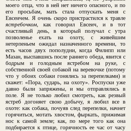
моего отца, что в ней нет ничего опасного, и по
его просьбам, мать стала отпускать меня с
Евсеичем. Я очень скоро пристрастился к травле
ястребочком
, как говорил Евсеич, и в тот
счастливый день, в который получал с утра
позволенье ехать на охоту, с живейшим
нетерпеньем ожидал назначенного времени, то
есть часов двух пополудни, когда Филипп или
Мазан, выспавшись после раннего обеда, явится с
бодрым и голодным ястребом на руке, с
собственной своей собакой на веревочке (потому
что у обоих собаки гонялись за перепелками) и
скажет: «Пора, сударь, на охоту». Роспуски уже
давно были запряжены, и мы отправлялись в
поле. Я не только любил смотреть, как резвый
ястреб догоняет свою добычу, я любил все в
охоте: как собака, почуяв след перепелки, начнет
горячиться, мотать хвостом, фыркать, прижимая
нос к самой земле; как, по мере того как она
подбирается к птице, горячность ее час от часу