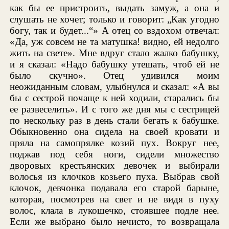
как бы ее пристроить, выдать замуж, а она и
слушать не хочет; только и говорит: „Как угодно
богу, так и будет...“» А отец со вздохом отвечал:
«Да, уж совсем не та матушка! видно, ей недолго
жить на свете». Мне вдруг стало жалко бабушку,
и я сказал: «Надо бабушку утешать, чтоб ей не
было скучно». Отец удивился моим
неожиданным словам, улыбнулся и сказал: «А вы
бы с сестрой почаще к ней ходили, старались бы
ее развеселить». И с того же дня мы с сестрицей
по нескольку раз в день стали бегать к бабушке.
Обыкновенно она сидела на своей кровати и
пряла на самопрялке козий пух. Вокруг нее,
поджав под себя ноги, сидели множество
дворовых крестьянских девочек и выбирали
волосья из клочков козьего пуха. Выбрав свой
клочок, девчонка подавала его старой барыне,
которая, посмотрев на свет и не видя в пуху
волос, клала в лукошечко, стоявшее подле нее.
Если же выбрано было нечисто, то возвращала