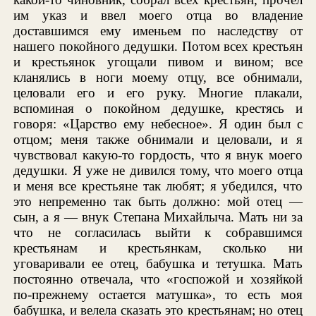
им указ и ввел моего отца во владение
доставшимся ему именьем по наследству от
нашего покойного дедушки. Потом всех крестьян
и крестьянок угощали пивом и вином; все
кланялись в ноги моему отцу, все обнимали,
целовали его и его руку. Многие плакали,
вспоминая о покойном дедушке, крестясь и
говоря: «Царство ему небесное». Я один был с
отцом; меня также обнимали и целовали, и я
чувствовал какую-то гордость, что я внук моего
дедушки. Я уже не дивился тому, что моего отца
и меня все крестьяне так любят; я убедился, что
это непременно так быть должно: мой отец —
сын, а я — внук Степана Михайлыча. Мать ни за
что не согласилась выйти к собравшимся
крестьянам и крестьянкам, сколько ни
уговаривали ее отец, бабушка и тетушка. Мать
постоянно отвечала, что «госпожой и хозяйкой
по-прежнему остается матушка», то есть моя
бабушка, и велела сказать это крестьянам; но отец