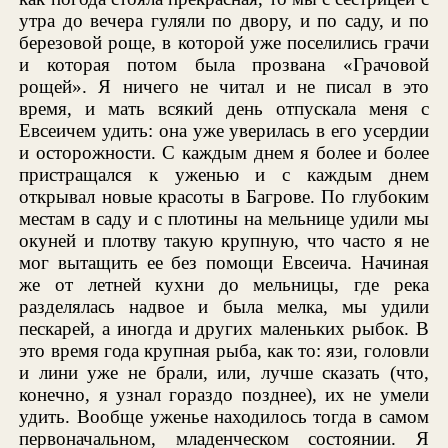
утра до вечера гуляли по двору, и по саду, и по
березовой роще, в которой уже поселились грачи
и которая потом была прозвана «Грачовой
рощей». Я ничего не читал и не писал в это
время, и мать всякий день отпускала меня с
Евсеичем удить: она уже уверилась в его усердии
и осторожности. С каждым днем я более и более
пристращался к уженью и с каждым днем
открывал новые красоты в Багрове. По глубоким
местам в саду и с плотины на мельнице удили мы
окуней и плотву такую крупную, что часто я не
мог вытащить ее без помощи Евсеича. Начиная
же от летней кухни до мельницы, где река
разделялась надвое и была мелка, мы удили
пескарей, а иногда и других маленьких рыбок. В
это время года крупная рыба, как то: язи, головли
и лини уже не брали, или, лучше сказать (что,
конечно, я узнал гораздо позднее), их не умели
удить. Вообще уженье находилось тогда в самом
первоначальном, младенческом состоянии. Я