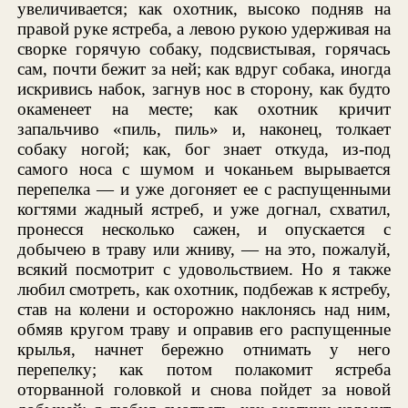
увеличивается; как охотник, высоко подняв на
правой руке ястреба, а левою рукою удерживая на
сворке горячую собаку, подсвистывая, горячась
сам, почти бежит за ней; как вдруг собака, иногда
искривись набок, загнув нос в сторону, как будто
окаменеет на месте; как охотник кричит
запальчиво «пиль, пиль» и, наконец, толкает
собаку ногой; как, бог знает откуда, из-под
самого носа с шумом и чоканьем вырывается
перепелка — и уже догоняет ее с распущенными
когтями жадный ястреб, и уже догнал, схватил,
пронесся несколько сажен, и опускается с
добычею в траву или жниву, — на это, пожалуй,
всякий посмотрит с удовольствием. Но я также
любил смотреть, как охотник, подбежав к ястребу,
став на колени и осторожно наклонясь над ним,
обмяв кругом траву и оправив его распущенные
крылья, начнет бережно отнимать у него
перепелку; как потом полакомит ястреба
оторванной головкой и снова пойдет за новой