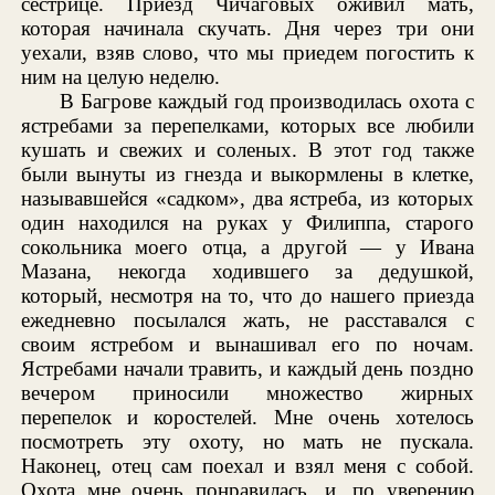
сестрице. Приезд Чичаговых оживил мать,
которая начинала скучать. Дня через три они
уехали, взяв слово, что мы приедем погостить к
ним на целую неделю.
В Багрове каждый год производилась охота с
ястребами за перепелками, которых все любили
кушать и свежих и соленых. В этот год также
были вынуты из гнезда и выкормлены в клетке,
называвшейся «садком», два ястреба, из которых
один находился на руках у Филиппа, старого
сокольника моего отца, а другой — у Ивана
Мазана, некогда ходившего за дедушкой,
который, несмотря на то, что до нашего приезда
ежедневно посылался жать, не расставался с
своим ястребом и вынашивал его по ночам.
Ястребами начали травить, и каждый день поздно
вечером приносили множество жирных
перепелок и коростелей. Мне очень хотелось
посмотреть эту охоту, но мать не пускала.
Наконец, отец сам поехал и взял меня с собой.
Охота мне очень понравилась, и, по уверению