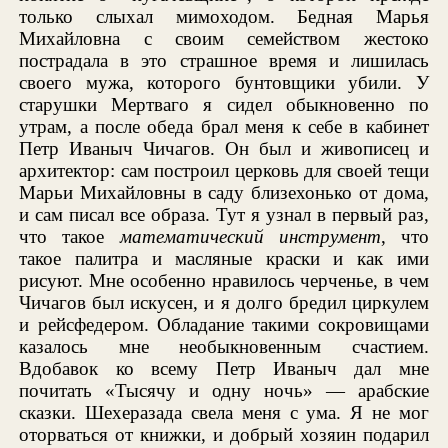
только слыхал мимоходом. Бедная Марья
Михайловна с своим семейством жестоко
пострадала в это страшное время и лишилась
своего мужа, которого бунтовщики убили. У
старушки Мертваго я сидел обыкновенно по
утрам, а после обеда брал меня к себе в кабинет
Петр Иваныч Чичагов. Он был и живописец и
архитектор: сам построил церковь для своей тещи
Марьи Михайловны в саду близехонько от дома,
и сам писал все образа. Тут я узнал в первый раз,
что такое
математический инструмент
, что
такое палитра и масляные краски и как ими
рисуют. Мне особенно нравилось черченье, в чем
Чичагов был искусен, и я долго бредил циркулем
и рейсфедером. Обладание такими сокровищами
казалось мне необыкновенным счастием.
Вдобавок ко всему Петр Иваныч дал мне
почитать «Тысячу и одну ночь» — арабские
сказки. Шехеразада свела меня с ума. Я не мог
оторваться от книжки, и добрый хозяин подарил