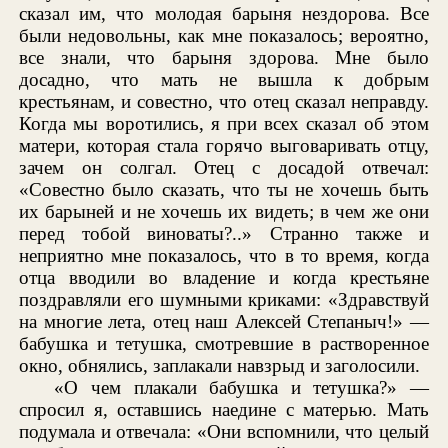
сказал им, что молодая барыня нездорова. Все
были недовольны, как мне показалось; вероятно,
все знали, что барыня здорова. Мне было
досадно, что мать не вышла к добрым
крестьянам, и совестно, что отец сказал неправду.
Когда мы воротились, я при всех сказал об этом
матери, которая стала горячо выговаривать отцу,
зачем он солгал. Отец с досадой отвечал:
«Совестно было сказать, что ты не хочешь быть
их барыней и не хочешь их видеть; в чем же они
перед тобой виноваты?..» Странно также и
неприятно мне показалось, что в то время, когда
отца вводили во владение и когда крестьяне
поздравляли его шумными криками: «Здравствуй
на многие лета, отец наш Алексей Степаныч!» —
бабушка и тетушка, смотревшие в растворенное
окно, обнялись, заплакали навзрыд и заголосили.
«О чем плакали бабушка и тетушка?» —
спросил я, оставшись наедине с матерью. Мать
подумала и отвечала: «Они вспомнили, что целый