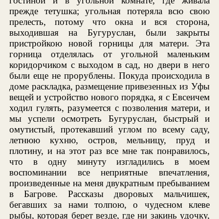
гостиной и в угольной комнате, где живала
прежде тетушка; угольная потеряла всю свою
прелесть, потому что окна и вся сторона,
выходившая на Бугуруслан, были закрыты
пристройкою новой горницы для матери. Эта
горница отделялась от угольной маленьким
коридорчиком с выходом в сад, но двери в него
были еще не прорублены. Покуда происходила в
доме раскладка, размещение привезенных из Уфы
вещей и устройство нового порядка, я с Евсеичем
ходил гулять, разумеется с позволения матери, и
мы успели осмотреть Бугуруслан, быстрый и
омутистый, протекавший углом по всему саду,
летнюю кухню, остров, мельницу, пруд и
плотину, и на этот раз все мне так понравилось,
что в одну минуту изгладились в моем
воспоминании все неприятные впечатления,
произведенные на меня двукратным пребыванием
в Багрове. Рассказы дворовых мальчишек,
бегавших за нами толпою, о чудесном клеве
рыбы, которая берет везде, где ни закинь удочку,