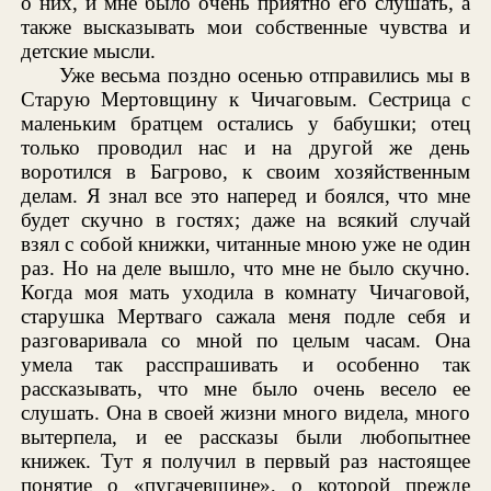
о них, и мне было очень приятно его слушать, а
также высказывать мои собственные чувства и
детские мысли.
Уже весьма поздно осенью отправились мы в
Старую Мертовщину к Чичаговым. Сестрица с
маленьким братцем остались у бабушки; отец
только проводил нас и на другой же день
воротился в Багрово, к своим хозяйственным
делам. Я знал все это наперед и боялся, что мне
будет скучно в гостях; даже на всякий случай
взял с собой книжки, читанные мною уже не один
раз. Но на деле вышло, что мне не было скучно.
Когда моя мать уходила в комнату Чичаговой,
старушка Мертваго сажала меня подле себя и
разговаривала со мной по целым часам. Она
умела так расспрашивать и особенно так
рассказывать, что мне было очень весело ее
слушать. Она в своей жизни много видела, много
вытерпела, и ее рассказы были любопытнее
книжек. Тут я получил в первый раз настоящее
понятие о «пугачевщине», о которой прежде