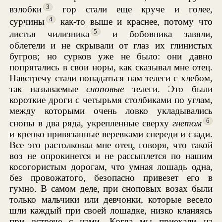
3
взлобки
гор стали еще круче и голее,
4
сурчины
как-то выше и краснее, потому что
5
листья чилизника
и бобовника завяли,
облетели и не скрывали от глаз их глинистых
бугров; но сурков уже не было: они давно
попрятались в свои норы, как сказывал мне отец.
Навстречу стали попадаться нам телеги с хлебом,
так называемые
сноповые
телеги. Это были
короткие дроги с четырьмя столбиками по углам,
между которыми очень ловко укладывались
6
снопы в два ряда, укрепленные сверху
гнетом
и крепко привязанные веревками спереди и сзади.
Все это растолковал мне отец, говоря, что такой
воз не опрокинется и не рассыплется по нашим
косогористым дорогам, что умная лошадь одна,
без провожатого, безопасно привезет его в
гумно. В самом деле, при сноповых возах были
только мальчики или девчонки, которые весело
шли каждый при своей лошадке, низко кланяясь
при встрече с нами. Когда мы приехали на