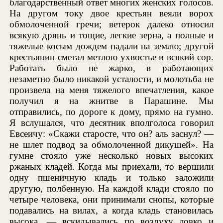
благодарственный ответ многих женских голосов.
На другом току двое крестьян веяли ворох
обмолоченной гречи; ветерок далеко относил
всякую дрянь и тощие, легкие зерна, а полные и
тяжелые косым дождем падали на землю; другой
крестьянин сметал метлою ухвостье и всякий сор.
Работать было не жарко, в работающих
незаметно было никакой усталости, и молотьба не
произвела на меня тяжелого впечатления, какое
получил я на жнитве в Парашине. Мы
отправились, по дороге к дому, прямо на гумно.
Я вслушался, что десятник вполголоса говорил
Евсеичу: «Скажи старосте, что он? аль заснул? —
не шлет подвод за обмолоченной дикушей». На
гумне стояло уже несколько новых высоких
ржаных кладей. Когда мы приехали, то вершили
одну пшеничную кладь и только заложили
другую, полбенную. На каждой клади стояло по
четыре человека, они принимали снопы, которые
подавались на вилах, а когда кладь становилась
высока, — вскидывались по воздуху ловко и