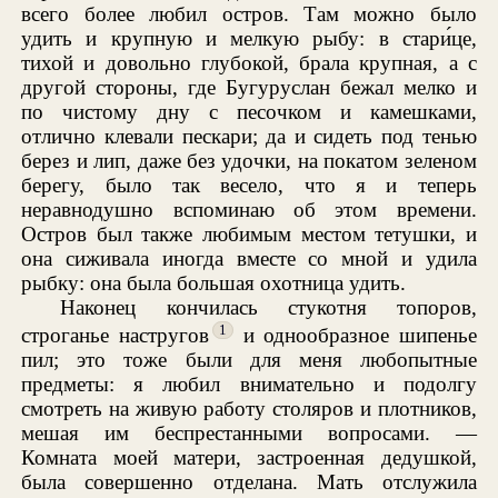
всего более любил остров. Там можно было
удить и крупную и мелкую рыбу: в стари́це,
тихой и довольно глубокой, брала крупная, а с
другой стороны, где Бугуруслан бежал мелко и
по чистому дну с песочком и камешками,
отлично клевали пескари; да и сидеть под тенью
берез и лип, даже без удочки, на покатом зеленом
берегу, было так весело, что я и теперь
неравнодушно вспоминаю об этом времени.
Остров был также любимым местом тетушки, и
она сиживала иногда вместе со мной и удила
рыбку: она была большая охотница удить.
Наконец кончилась стукотня топоров,
1
строганье настругов
и однообразное шипенье
пил; это тоже были для меня любопытные
предметы: я любил внимательно и подолгу
смотреть на живую работу столяров и плотников,
мешая им беспрестанными вопросами. —
Комната моей матери, застроенная дедушкой,
была совершенно отделана. Мать отслужила