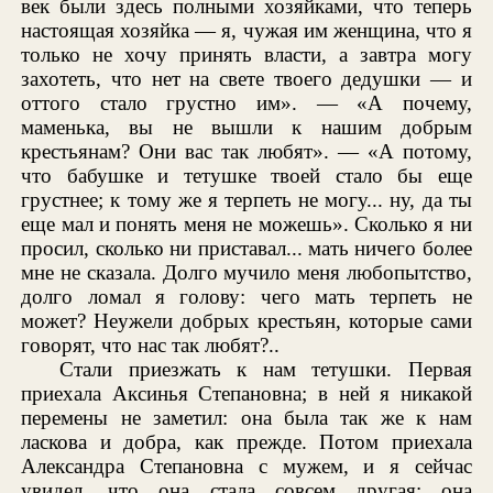
век были здесь полными хозяйками, что теперь
настоящая хозяйка — я, чужая им женщина, что я
только не хочу принять власти, а завтра могу
захотеть, что нет на свете твоего дедушки — и
оттого стало грустно им». — «А почему,
маменька, вы не вышли к нашим добрым
крестьянам? Они вас так любят». — «А потому,
что бабушке и тетушке твоей стало бы еще
грустнее; к тому же я терпеть не могу... ну, да ты
еще мал и понять меня не можешь». Сколько я ни
просил, сколько ни приставал... мать ничего более
мне не сказала. Долго мучило меня любопытство,
долго ломал я голову: чего мать терпеть не
может? Неужели добрых крестьян, которые сами
говорят, что нас так любят?..
Стали приезжать к нам тетушки. Первая
приехала Аксинья Степановна; в ней я никакой
перемены не заметил: она была так же к нам
ласкова и добра, как прежде. Потом приехала
Александра Степановна с мужем, и я сейчас
увидел, что она стала совсем другая; она