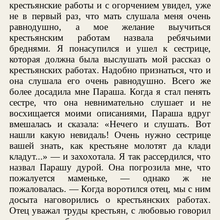
крестьянские работы и с огорчением увидел, уже
не в первый раз, что мать слушала меня очень
равнодушно, а мое желание выучиться
крестьянским работам назвала ребячьими
бреднями. Я понасупился и ушел к сестрице,
которая должна была выслушать мой рассказ о
крестьянских работах. Надобно признаться, что и
она слушала его очень равнодушно. Всего же
более досадила мне Параша. Когда я стал пенять
сестре, что она невнимательно слушает и не
восхищается моими описаниями, Параша вдруг
вмешалась и сказала: «Нечего и слушать. Вот
нашли какую невидаль! Очень нужно сестрице
вашей знать, как крестьяне молотят да клади
кладут...» — и захохотала. Я так рассердился, что
назвал Парашу дурой. Она погрозила мне, что
пожалуется маменьке, — однако ж не
пожаловалась. — Когда воротился отец, мы с ним
досыта наговорились о крестьянских работах.
Отец уважал труды крестьян, с любовью говорил