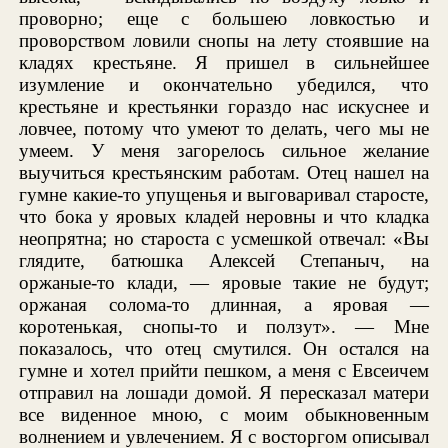
проворно; еще с большею ловкостью и
проворством ловили снопы на лету стоявшие на
кладях крестьяне. Я пришел в сильнейшее
изумление и окончательно убедился, что
крестьяне и крестьянки гораздо нас искуснее и
ловчее, потому что умеют то делать, чего мы не
умеем. У меня загорелось сильное желание
выучиться крестьянским работам. Отец нашел на
гумне какие-то упущенья и выговаривал старосте,
что бока у яровых кладей неровны и что кладка
неопрятна; но староста с усмешкой отвечал: «Вы
глядите, батюшка Алексей Степаныч, на
оржаные-то клади, — яровые такие не будут;
оржаная солома-то длинная, а яровая —
коротенькая, снопы-то и ползут». — Мне
показалось, что отец смутился. Он остался на
гумне и хотел прийти пешком, а меня с Евсеичем
отправил на лошади домой. Я пересказал матери
все виденное мною, с моим обыкновенным
волнением и увлечением. Я с восторгом описывал