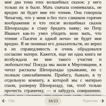
мне два тома этих волшебных сказок: у него
только их и было. Мать сначала сомневалась, не
вредно ли будет мне это чтение. Она говорила
Чичагову, что у меня и без того слишком горячее
воображение и что после волшебных сказок
Шехеразады я стану бредить наяву; но Петр
Иваныч как-то умел убедить мою мать, что
чтение «Тысячи и одной ночи» не будет мне
вредно. Я не понимал его доказательств, но верил
в их справедливость и очень обрадовался
согласию матери. Кажется, еще ни одна книга не
возбуждала во мне такого участия и
любопытства! Покуда мы жили в Мертовщине, я
читал рассказы Шехеразады урывками, но с
полным самозабвением. Прибегу, бывало, в ту
отдельную комнату, в которой мы с матерью
спали, разверну Шехеразаду, так, чтоб только
прочесть страничку, — и забудусь совершенно.
Один раз, заметив, что меня нет, мать отыскала
меня, читающего с таким увлечением, что я не
Уфа
Чурасово
16/23