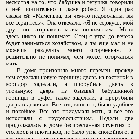
несмотря на то, что бабушка и тетушка говорили
с ней почтительно и даже робко. Я один раз
сказал ей: «Маменька, вы чем-то недовольны, вы
все сердитесь». Она отвечала: «Я не сержусь, мой
друг, но огорчаюсь моим положеньем. Меня
здесь никто не понимает. Отец с утра до вечера
будет заниматься хозяйством, а ты еще мал и не
можешь разделять моего огорченья». Я
решительно не понимал, чем может огорчаться
мать.
В доме произошло много перемен, прежде
чем отделали новую горницу; дверь из гостиной в
коридор заделали, а прорубили дверь в
угольную; дверь из бывшей бабушкиной
горницы в буфет также заделали, а прорубили
дверь в девичью. Все это, конечно, было удобнее
и покойнее. Все это придумала мать, и все это
исполняли с неудовольствием. Недели две
продолжалась в доме беспрестанная стукотня от
столяров и плотников, не было угла спокойного, а
как погода стояла прекрасная, то мы с сестрицей с