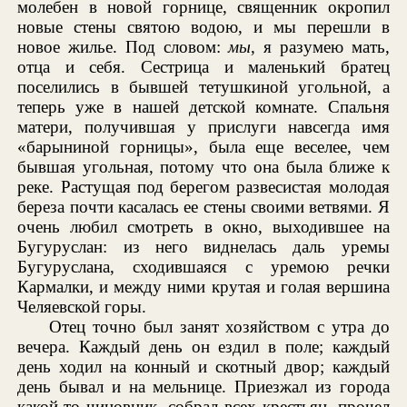
молебен в новой горнице, священник окропил
новые стены святою водою, и мы перешли в
новое жилье. Под словом:
мы
, я разумею мать,
отца и себя. Сестрица и маленький братец
поселились в бывшей тетушкиной угольной, а
теперь уже в нашей детской комнате. Спальня
матери, получившая у прислуги навсегда имя
«барыниной горницы», была еще веселее, чем
бывшая угольная, потому что она была ближе к
реке. Растущая под берегом развесистая молодая
береза почти касалась ее стены своими ветвями. Я
очень любил смотреть в окно, выходившее на
Бугуруслан: из него виднелась даль уремы
Бугуруслана, сходившаяся с уремою речки
Кармалки, и между ними крутая и голая вершина
Челяевской горы.
Отец точно был занят хозяйством с утра до
вечера. Каждый день он ездил в поле; каждый
день ходил на конный и скотный двор; каждый
день бывал и на мельнице. Приезжал из города
какой-то чиновник, собрал всех крестьян, прочел