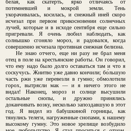
белая, как скатерть, ярко отличаясь от
потемневшей и мокрой земли. Тень
укорачивалась, косилась, и снежный иней скоро
исчезал при первом прикосновении солнечных
лучей, которые и в исходе сентября еще сильно
пригревали. Я очень любил наблюдать, как
солнышко сгоняло мороз, и радовался, когда
совершенно исчезала противная снежная белизна.
Не знаю отчего, еще ни разу не брал меня
отец в поле на крестьянские работы. Он говорил,
что ему надо было долго оставаться там и что я
соскучусь. Жнитво уже давно кончили; бо́льшую
часть ржи уже перевезли в гумно; обмолотили
горох, вытрясли мак — и я ничего этого не
видал! Наконец, мороз и солнце высушили
остальные снопы, и дружно принялись
доканчивать возку, несколько запоздавшую в этот
год. Я видел из бабушкиной горницы, как
тянулись телеги, нагруженные снопами, к нашему
высокому гумну. Это новое зрелище возбудило
мое любопытство. Я стал проситься с отцом,