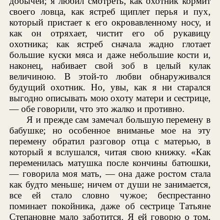
добычей; я любил смотреть, как охотник кормит
своего ловца, как ястреб щиплет перья и пух,
который пристает к его окровавленному носу, и
как он отряхает, чистит его об рукавицу
охотника; как ястреб сначала жадно глотает
большие куски мяса и даже небольшие кости и,
наконец, набивает свой зоб в целый кулак
величиною. В этой-то любви обнаруживался
будущий охотник. Но, увы, как я ни старался
выгодно описывать мою охоту матери и сестрице,
— обе говорили, что это жалко и противно.
Я и прежде сам замечал большую перемену в
бабушке; но особенное вниманье мое на эту
перемену обратил разговор отца с матерью, в
который я вслушался, читая свою книжку. «Как
переменилась матушка после кончины батюшки,
— говорила моя мать, — она даже ростом стала
как будто меньше; ничем от души не занимается,
все ей стало словно чужое; беспрестанно
поминает покойника, даже об сестрице Татьяне
Степановне мало заботится. Я ей говорю о том,