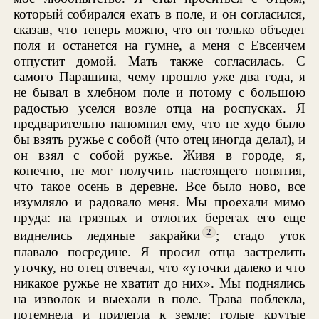
который собирался ехать в поле, и он согласился,
сказав, что теперь можно, что он только объедет
поля и останется на гумне, а меня с Евсеичем
отпустит домой. Мать также согласилась. С
самого Парашина, чему прошло уже два года, я
не бывал в хлебном поле и потому с большою
радостью уселся возле отца на роспусках. Я
предварительно напомнил ему, что не худо было
бы взять ружье с собой (что отец иногда делал), и
он взял с собой ружье. Живя в городе, я,
конечно, не мог получить настоящего понятия,
что такое осень в деревне. Все было ново, все
изумляло и радовало меня. Мы проехали мимо
пруда: на грязных и отлогих берегах его еще
2
виднелись ледяные закрайки
; стадо уток
плавало посредине. Я просил отца застрелить
уточку, но отец отвечал, что «уточки далеко и что
никакое ружье не хватит до них». Мы поднялись
на изволок и выехали в поле. Трава поблекла,
потемнела и прилегла к земле; голые крутые