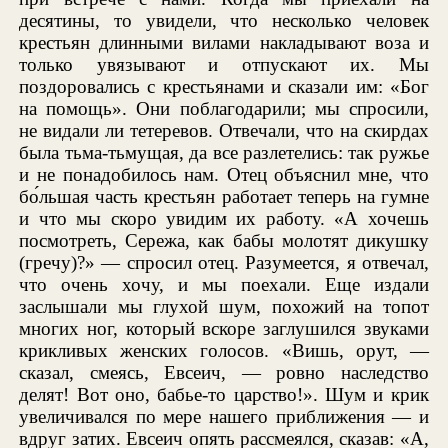
десятины, то увидели, что несколько человек
крестьян длинными вилами накладывают воза и
только увязывают и отпускают их. Мы
поздоровались с крестьянами и сказали им: «Бог
на помощь». Они поблагодарили; мы спросили,
не видали ли тетеревов. Отвечали, что на скирдах
была тьма-тьмущая, да все разлетелись: так ружье
и не понадобилось нам. Отец объяснил мне, что
бо́льшая часть крестьян работает теперь на гумне
и что мы скоро увидим их работу. «А хочешь
посмотреть, Сережа, как бабы молотят дикушку
(гречу)?» — спросил отец. Разумеется, я отвечал,
что очень хочу, и мы поехали. Еще издали
заслышали мы глухой шум, похожий на топот
многих ног, который вскоре заглушился звуками
крикливых женских голосов. «Вишь, орут, —
сказал, смеясь, Евсеич, — ровно наследство
делят! Вот оно, бабье-то царство!». Шум и крик
увеличивался по мере нашего приближения — и
вдруг затих. Евсеич опять рассмеялся, сказав: «А,