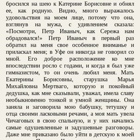
бросился на шею к Катерине Борисовне и обнял
ее, как родную. Видно, много выражалось
удовольствия на моем лице, потому что она,
взглянув на мужа, с удивлением сказала:
«Посмотри, Петр Иваныч, как Сережа нам
обрадовался!» Петр Иваныч в первый раз
обратил на меня свое особенное вниманье и
приласкал меня; в Уфе он никогда не говорил со
мной. Его доброе расположение ко мне
впоследствии росло с годами, и когда я был уже
гимназистом, то он очень любил меня. Мать
Екатерины Борисовны, старушка Марья
Михайловна Мертваго, которую и покойный
дедушка, как мне сказывали, уважал, имела славу
необыкновенно тонкой и умной женщины. Она
заняла и заговорила мою бабушку, тетушку и
отца своими ласковыми речами, а моя мать увела
Чичаговых в свою спальную, и у них начались
самые одушевленные и задушевные разговоры.
Даже мне приказано было уйти в детскую к моей