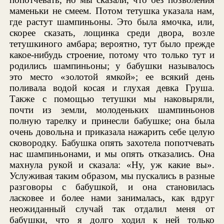
маменьки не смеем. Потом тетушка указала нам,
где растут шампиньоны. Это была ямочка, или,
скорее сказать, лощинка среди двора, возле
тетушкиного амбара; вероятно, тут было прежде
какое-нибудь строение, потому что только тут и
родились шампиньоны; у бабушки называлось
это место «золотой ямкой»; ее всякий день
поливала водой косая и глухая девка Груша.
Также с помощью тетушки мы наковыряли,
почти из земли, молоденьких шампиньонов
полную тарелку и принесли бабушке; она была
очень довольна и приказала нажарить себе целую
сковородку. Бабушка опять захотела попотчевать
нас шампиньонами, и мы опять отказались. Она
махнула рукой и сказала: «Ну, уж какие вы».
Услуживая таким образом, мы пускались в разные
разговоры с бабушкой, и она становилась
ласковее и более нами занималась, как вдруг
неожиданный случай так отдалил меня от
бабушки, что я долго ходил к ней только