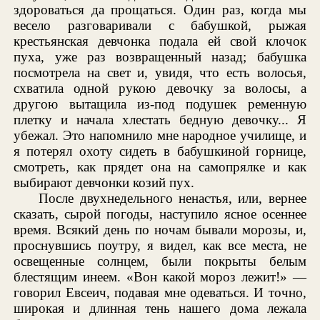
здороваться да прощаться. Один раз, когда мы
весело разговаривали с бабушкой, рыжая
крестьянская девчонка подала ей свой клочок
пуха, уже раз возвращенный назад; бабушка
посмотрела на свет и, увидя, что есть волосья,
схватила одной рукою девочку за волосы, а
другою вытащила из-под подушек ременную
плетку и начала хлестать бедную девочку... Я
убежал. Это напомнило мне народное училище, и
я потерял охоту сидеть в бабушкиной горнице,
смотреть, как прядет она на самопрялке и как
выбирают девчонки козий пух.
После двухнедельного ненастья, или, вернее
сказать, сырой погоды, наступило ясное осеннее
время. Всякий день по ночам бывали морозы, и,
проснувшись поутру, я видел, как все места, не
освещенные солнцем, были покрыты белым
блестящим инеем. «Вон какой мороз лежит!» —
говорил Евсеич, подавая мне одеваться. И точно,
широкая и длинная тень нашего дома лежала