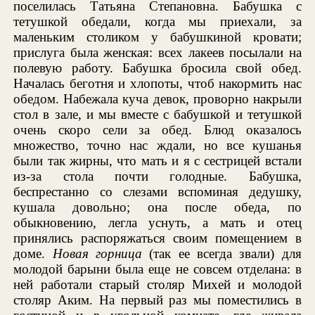
поселилась Татьяна Степановна. Бабушка с
тетушкой обедали, когда мы приехали, за
маленьким столиком у бабушкиной кровати;
прислуга была женская: всех лакеев посылали на
полевую работу. Бабушка бросила свой обед.
Началась беготня и хлопоты, чтоб накормить нас
обедом. Набежала куча девок, проворно накрыли
стол в зале, и мы вместе с бабушкой и тетушкой
очень скоро сели за обед. Блюд оказалось
множество, точно нас ждали, но все кушанья
были так жирны, что мать и я с сестрицей встали
из-за стола почти голодные. Бабушка,
беспрестанно со слезами вспоминая дедушку,
кушала довольно; она после обеда, по
обыкновению, легла уснуть, а мать и отец
принялись распоряжаться своим помещением в
доме.
Новая горница
(так ее всегда звали) для
молодой барыни была еще не совсем отделана: в
ней работали старый столяр Михей и молодой
столяр Аким. На первый раз мы поместились в