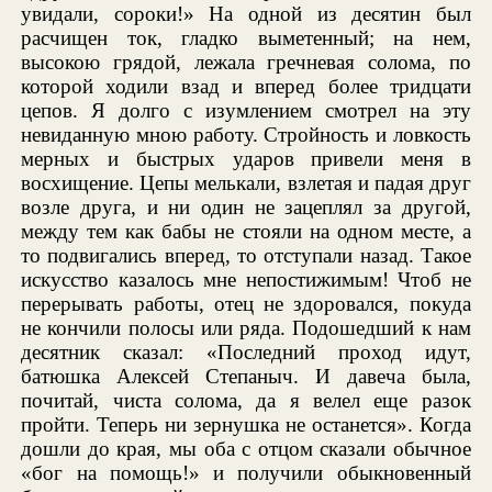
увидали, сороки!» На одной из десятин был
расчищен ток, гладко выметенный; на нем,
высокою грядой, лежала гречневая солома, по
которой ходили взад и вперед более тридцати
цепов. Я долго с изумлением смотрел на эту
невиданную мною работу. Стройность и ловкость
мерных и быстрых ударов привели меня в
восхищение. Цепы мелькали, взлетая и падая друг
возле друга, и ни один не зацеплял за другой,
между тем как бабы не стояли на одном месте, а
то подвигались вперед, то отступали назад. Такое
искусство казалось мне непостижимым! Чтоб не
перерывать работы, отец не здоровался, покуда
не кончили полосы или ряда. Подошедший к нам
десятник сказал: «Последний проход идут,
батюшка Алексей Степаныч. И давеча была,
почитай, чиста солома, да я велел еще разок
пройти. Теперь ни зернушка не останется». Когда
дошли до края, мы оба с отцом сказали обычное
«бог на помощь!» и получили обыкновенный