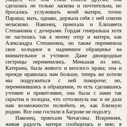
сделалась не только ласкова и почтительна, но
бросалась услуживать моей матери, точно
Параша; мать, однако, держала себя с ней совсем
неласково. Наконец, приехала и Елизавета
Степановна с дочерьми. Гордая генеральша хотя
не ластилась так к моему отцу и матери, как
Александра Степановна, но также переменила
свое холодное и надменное обращенье на
внимательное и учтивое. Даже двоюродные
сестрицы переменились. Меньшая из них,
Катерина, была живого и веселого нрава; она и
прежде нравилась нам больше, теперь же хотели
мы подружиться с ней покороче; но,
переменившись в обращении, то есть сделавшись
учтивее и приветливее, она была с нами так
скрытна и холодна, что оттолкнула нас и не дала
нам возможности полюбить ее, как близкую
родню. Все они гостили в Багрове не подолгу.
Наконец, приехали Чичаговы. Искренняя,
живая радость матери сообщилась и мне; я