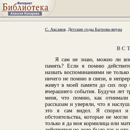
С. Аксаков
.
Детские годы Багрова-внука
ВС
Я сам не знаю, можно ли впо
память? Если я помню действит
назвать воспоминаниями не только 
ничего не помню в связи, в непре
живут в моей памяти до сих пор 
вчерашнего события. Будучи лет 
меня, что помню, как отнимали
рассказам и уверяли, что я наслуш
это я сам видел. Я спорил и 
обстоятельства, которые не могли
только я да моя кормилица или мать
действительно дело было так и что 