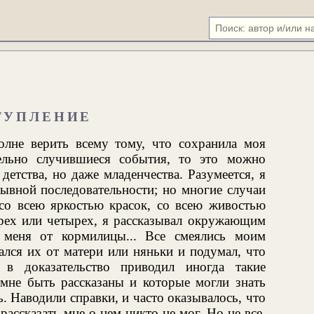
ТУПЛЕНИЕ
лне верить всему тому, что сохранила моя
ельно случившиеся события, то это можно
детства, но даже младенчества. Разумеется, я
рывной последовательности; но многие случаи
со всею яркостью красок, со всею живостью
трех или четырех, я рассказывал окружающим
 меня от кормилицы... Все смеялись моим
ался их от матери или няньки и подумал, что
в доказательство приводил иногда такие
 мне быть рассказаны и которые могли знать
. Наводили справки, и часто оказывалось, что
рассказать мне о нем никто не мог. Но не все,