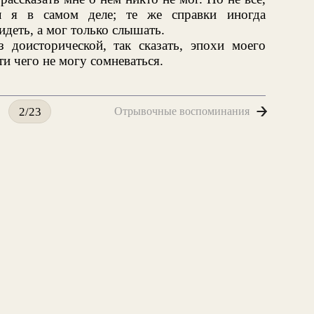
л я в самом деле; те же справки иногда
идеть, а мог только слышать.
з доисторической, так сказать, эпохи моего
ти чего не могу сомневаться.
Отрывочные воспоминания
2/23