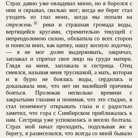
Страх давно уже овладевал мною, но я боролся с
ним и скрывал, сколько мог; когда же берег стал
уходить из глаз моих, когда мы попали на
6
стрежень
реки и страшная громада воды,
вертящейся кругами, стремительно текущей с
непреодолимою силою, обхватила со всех сторон
и понесла вниз, как щепку, нашу косную лодочку,
— я не мог долее выдерживать, закричал,
заплакал и спрятал свое лицо на груди матери.
Глядя на меня, заплакала и сестрица. Отец
смеялся, называя меня трусишкой, а мать, которая
и в бурю не боялась воды, сердилась и
доказывала мне, что нет ни малейшей причины
бояться. Пролежав несколько времени с
закрытыми глазами и понимая, что это стыдно, я
стал понемногу открывать глаза и с радостью
заметил, что гора с Симбирском приближалась к
нам. Сестрица уже успокоилась и весело болтала.
Страх мой начал проходить, подплывая же к
берегу, я развеселился, что всегда со мной бывало