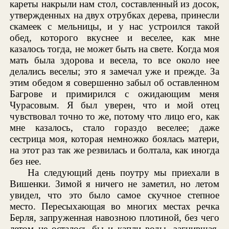
кареты накрыли нам стол, составленный из досок,
утвержденных на двух отрубках дерева, принесли
скамеек с мельницы, и у нас устроился такой
обед, которого вкуснее и веселее, как мне
казалось тогда, не может быть на свете. Когда моя
мать была здорова и весела, то все около нее
делались веселы; это я замечал уже и прежде. За
этим обедом я совершенно забыл об оставленном
Багрове и примирился с ожидающим меня
Чурасовым. Я был уверен, что и мой отец
чувствовал точно то же, потому что лицо его, как
мне казалось, стало гораздо веселее; даже
сестрица моя, которая немножко боялась матери,
на этот раз так же резвилась и болтала, как иногда
без нее.
На следующий день поутру мы приехали в
Вишенки. Зимой я ничего не заметил, но летом
увидел, что это было самое скучное степное
место. Пересыхающая во многих местах речка
Берля, запруженная навозною плотиной, без чего
летом не осталось бы и капли воды, загнившая,