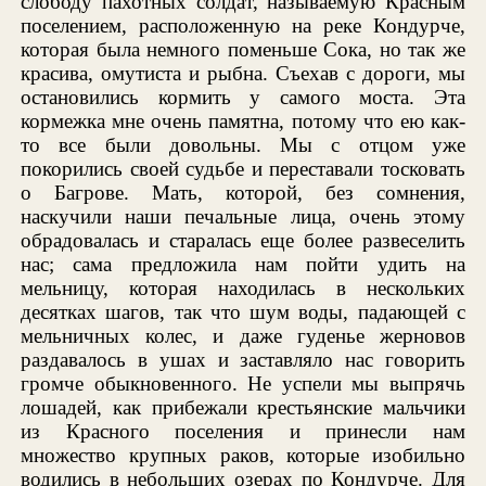
слободу пахотных солдат, называемую Красным
поселением, расположенную на реке Кондурче,
которая была немного поменьше Сока, но так же
красива, омутиста и рыбна. Съехав с дороги, мы
остановились кормить у самого моста. Эта
кормежка мне очень памятна, потому что ею как-
то все были довольны. Мы с отцом уже
покорились своей судьбе и переставали тосковать
о Багрове. Мать, которой, без сомнения,
наскучили наши печальные лица, очень этому
обрадовалась и старалась еще более развеселить
нас; сама предложила нам пойти удить на
мельницу, которая находилась в нескольких
десятках шагов, так что шум воды, падающей с
мельничных колес, и даже гуденье жерновов
раздавалось в ушах и заставляло нас говорить
громче обыкновенного. Не успели мы выпрячь
лошадей, как прибежали крестьянские мальчики
из Красного поселения и принесли нам
множество крупных раков, которые изобильно
водились в небольших озерах по Кондурче. Для