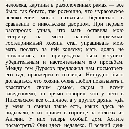
человека, картины в раззолоченных рамах — все
было так богато, так роскошно, что чурасовское
великолепие могло назваться бедностью в
сравнении с никольским дворцом. При первых
расспросах узнав, что мать оставила мою
сестрицу на месте нашей кормежки,
гостеприимный хозяин стал упрашивать мою
мать послать за ней коляску; мать долго не
соглашалась, но принуждена была уступить
убедительным и настоятельным его просьбам.
Между тем Дурасов предложил нам посмотреть
его сад, оранжереи и теплицы. Нетрудно было
догадаться, что хозяин очень любил показывать и
хвастаться своим домом, садом и всеми
заведениями; он прямо говорил, что у него в
Никольском все отличное, а у других дрянь. «Да
у меня и свиньи такие есть, каких здесь не
видывали; я их привез в горнице на колесах из
Англии. У них теперь особый дом. Хотите
посмотреть? Они здесь недалеко. Я всякий день