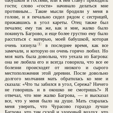
бабушкой и гостями, или к ней станут приходить
гости; слово «гости» начинало делаться мне
противным... Такие мысли бродили у меня в
голове, и я печально сидел рядом с сестрицей,
прижавшись в угол кареты. Отец также был
печален; ему так же, как и мне, жалко было
покинуть Багрово, и еще более грустно ему было
расстаться с матерью, моей бабушкой, которая
1
очень хизнула
в последнее время, как все
замечали, и которую он очень горячо любил. Но
моя мать была довольна, что уехала из Багрова:
она не любила его и всегда говорила, что все ее
болезни происходят от низкого и сырого
местоположения этой деревни. После довольно
долгого молчания мать обратилась ко мне и
сказала: «Что ты забился в угол, Сережа? Ничего
не говоришь и в окошко не смотришь?» Я
отвечал, что мне жалко Багрова, — и высказал
все, что у меня было на душе. Мать старалась
меня уверить, что Чурасово гораздо лучше
Багрова, что там сухой и здоровый воздух, что