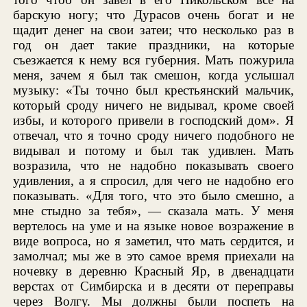
барскую ногу; что Дурасов очень богат и не
щадит денег на свои затеи; что несколько раз в
год он дает такие праздники, на которые
съезжается к нему вся губерния. Мать пожурила
меня, зачем я был так смешон, когда услышал
музыку: «Ты точно был крестьянский мальчик,
который сроду ничего не видывал, кроме своей
избы, и которого привели в господский дом». Я
отвечал, что я точно сроду ничего подобного не
видывал и потому и был так удивлен. Мать
возразила, что не надобно показывать своего
удивления, а я спросил, для чего не надобно его
показывать. «Для того, что это было смешно, а
мне стыдно за тебя», — сказала мать. У меня
вертелось на уме и на языке новое возражение в
виде вопроса, но я заметил, что мать сердится, и
замолчал; мы же в это самое время приехали на
ночевку в деревню Красный Яр, в двенадцати
верстах от Симбирска и в десяти от переправы
через Волгу. Мы должны были поспеть на