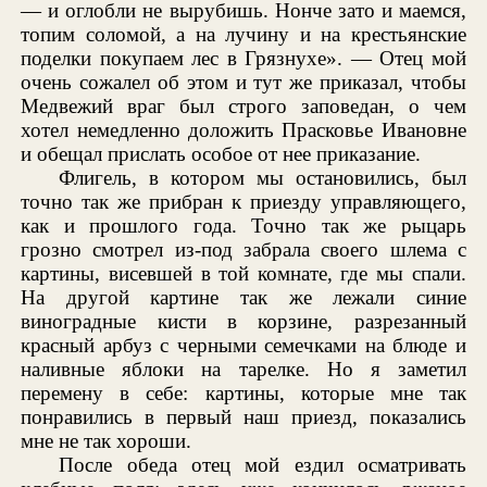
— и оглобли не вырубишь. Нонче зато и маемся,
топим соломой, а на лучину и на крестьянские
поделки покупаем лес в Грязнухе». — Отец мой
очень сожалел об этом и тут же приказал, чтобы
Медвежий враг был строго заповедан, о чем
хотел немедленно доложить Прасковье Ивановне
и обещал прислать особое от нее приказание.
Флигель, в котором мы остановились, был
точно так же прибран к приезду управляющего,
как и прошлого года. Точно так же рыцарь
грозно смотрел из-под забрала своего шлема с
картины, висевшей в той комнате, где мы спали.
На другой картине так же лежали синие
виноградные кисти в корзине, разрезанный
красный арбуз с черными семечками на блюде и
наливные яблоки на тарелке. Но я заметил
перемену в себе: картины, которые мне так
понравились в первый наш приезд, показались
мне не так хороши.
После обеда отец мой ездил осматривать