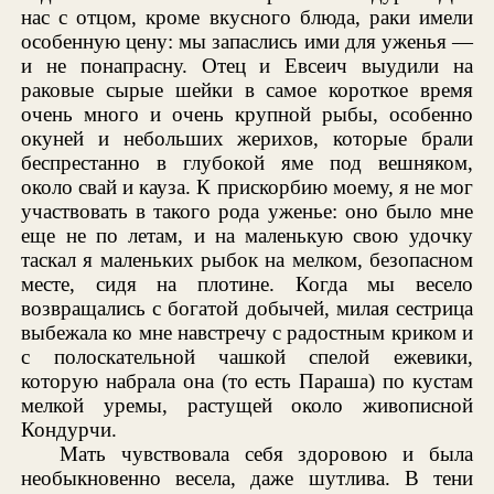
нас с отцом, кроме вкусного блюда, раки имели
особенную цену: мы запаслись ими для уженья —
и не понапрасну. Отец и Евсеич выудили на
раковые сырые шейки в самое короткое время
очень много и очень крупной рыбы, особенно
окуней и небольших жерихов, которые брали
беспрестанно в глубокой яме под вешняком,
около свай и кауза. К прискорбию моему, я не мог
участвовать в такого рода уженье: оно было мне
еще не по летам, и на маленькую свою удочку
таскал я маленьких рыбок на мелком, безопасном
месте, сидя на плотине. Когда мы весело
возвращались с богатой добычей, милая сестрица
выбежала ко мне навстречу с радостным криком и
с полоскательной чашкой спелой ежевики,
которую набрала она (то есть Параша) по кустам
мелкой уремы, растущей около живописной
Кондурчи.
Мать чувствовала себя здоровою и была
необыкновенно весела, даже шутлива. В тени