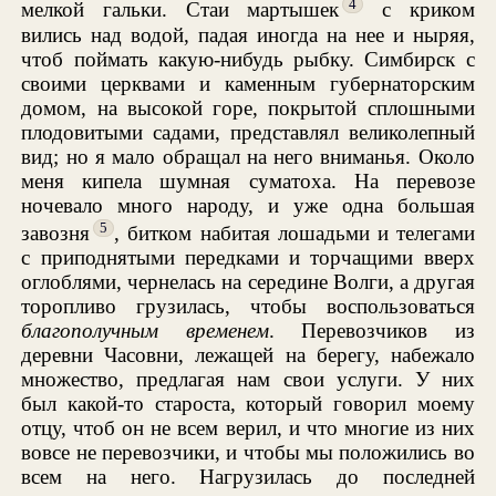
4
мелкой гальки. Стаи мартышек
с криком
вились над водой, падая иногда на нее и ныряя,
чтоб поймать какую-нибудь рыбку. Симбирск с
своими церквами и каменным губернаторским
домом, на высокой горе, покрытой сплошными
плодовитыми садами, представлял великолепный
вид; но я мало обращал на него вниманья. Около
меня кипела шумная суматоха. На перевозе
ночевало много народу, и уже одна большая
5
завозня
, битком набитая лошадьми и телегами
с приподнятыми передками и торчащими вверх
оглоблями, чернелась на середине Волги, а другая
торопливо грузилась, чтобы воспользоваться
благополучным временем
. Перевозчиков из
деревни Часовни, лежащей на берегу, набежало
множество, предлагая нам свои услуги. У них
был какой-то староста, который говорил моему
отцу, чтоб он не всем верил, и что многие из них
вовсе не перевозчики, и чтобы мы положились во
всем на него. Нагрузилась до последней