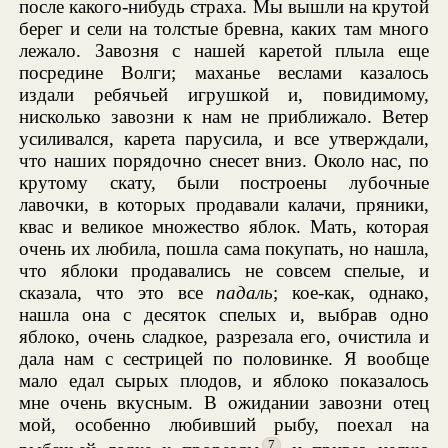
после какого-нибудь страха. Мы вышли на крутой
берег и сели на толстые бревна, каких там много
лежало. Завозня с нашей каретой плыла еще
посредине Волги; маханье веслами казалось
издали ребячьей игрушкой и, повидимому,
нисколько завозни к нам не приближало. Ветер
усиливался, карета парусила, и все утверждали,
что наших порядочно снесет вниз. Около нас, по
крутому скату, были построены лубочные
лавочки, в которых продавали калачи, пряники,
квас и великое множество яблок. Мать, которая
очень их любила, пошла сама покупать, но нашла,
что яблоки продавались не совсем спелые, и
сказала, что это все
падаль
; кое-как, однако,
нашла она с десяток спелых и, выбрав одно
яблоко, очень сладкое, разрезала его, очистила и
дала нам с сестрицей по половинке. Я вообще
мало едал сырых плодов, и яблоко показалось
мне очень вкусным. В ожидании завозни отец
мой, особенно любивший рыбу, поехал на
7