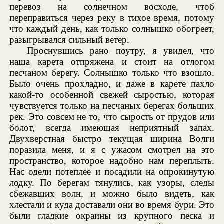
перевоз на солнечном восходе, чтоб
переправиться через реку в тихое время, потому
что каждый день, как только солнышко обогреет,
разыгрывался сильный ветер.
Проснувшись рано поутру, я увидел, что
наша карета отпряжена и стоит на отлогом
песчаном берегу. Солнышко только что взошло.
Было очень прохладно, и даже в карете пахло
какой-то особенной свежей сыростью, которая
чувствуется только на песчаных берегах больших
рек. Это совсем не то, что сырость от прудов или
болот, всегда имеющая неприятный запах.
Двухверстная быстро текущая ширина Волги
поразила меня, и я с ужасом смотрел на это
пространство, которое надобно нам переплыть.
Нас одели потеплее и посадили на опрокинутую
лодку. По берегам тянулись, как узоры, следы
сбежавших волн, и можно было видеть, как
хлестали и куда доставали они во время бури. Это
были гладкие окраины из крупного песка и