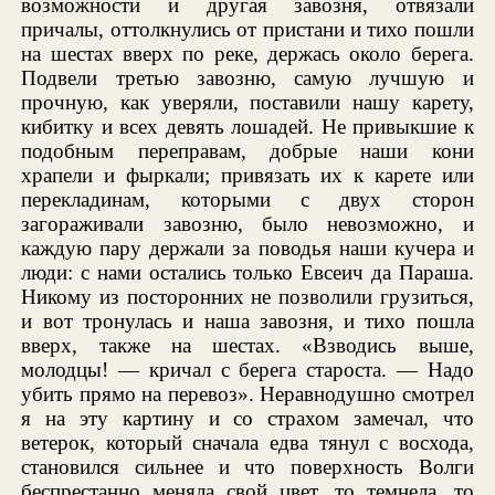
возможности и другая завозня, отвязали
причалы, оттолкнулись от пристани и тихо пошли
на шестах вверх по реке, держась около берега.
Подвели третью завозню, самую лучшую и
прочную, как уверяли, поставили нашу карету,
кибитку и всех девять лошадей. Не привыкшие к
подобным переправам, добрые наши кони
храпели и фыркали; привязать их к карете или
перекладинам, которыми с двух сторон
загораживали завозню, было невозможно, и
каждую пару держали за поводья наши кучера и
люди: с нами остались только Евсеич да Параша.
Никому из посторонних не позволили грузиться,
и вот тронулась и наша завозня, и тихо пошла
вверх, также на шестах. «Взводись выше,
молодцы! — кричал с берега староста. — Надо
убить прямо на перевоз». Неравнодушно смотрел
я на эту картину и со страхом замечал, что
ветерок, который сначала едва тянул с восхода,
становился сильнее и что поверхность Волги
беспрестанно меняла свой цвет, то темнела, то