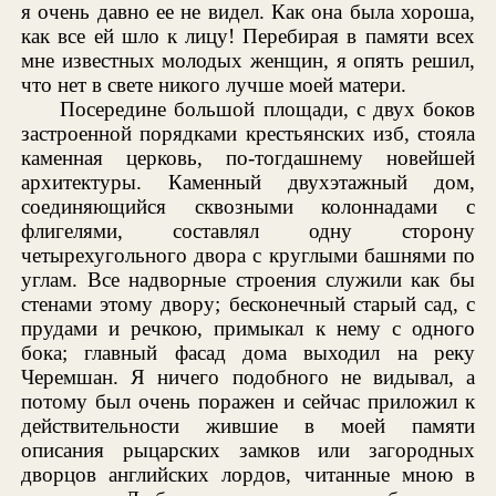
я очень давно ее не видел. Как она была хороша,
как все ей шло к лицу! Перебирая в памяти всех
мне известных молодых женщин, я опять решил,
что нет в свете никого лучше моей матери.
Посередине большой площади, с двух боков
застроенной порядками крестьянских изб, стояла
каменная церковь, по-тогдашнему новейшей
архитектуры. Каменный двухэтажный дом,
соединяющийся сквозными колоннадами с
флигелями, составлял одну сторону
четырехугольного двора с круглыми башнями по
углам. Все надворные строения служили как бы
стенами этому двору; бесконечный старый сад, с
прудами и речкою, примыкал к нему с одного
бока; главный фасад дома выходил на реку
Черемшан. Я ничего подобного не видывал, а
потому был очень поражен и сейчас приложил к
действительности жившие в моей памяти
описания рыцарских замков или загородных
дворцов английских лордов, читанные мною в