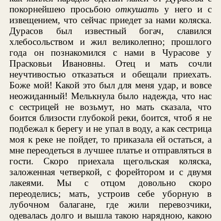
покорнейшею просьбою
откушать
у него и с
извещением, что сейчас приедет за нами коляска.
Дурасов был известный богач, славился
хлебосольством и жил великолепно; прошлого
года он познакомился с нами в Чурасове у
Прасковьи Ивановны. Отец и мать сочли
неучтивостью отказаться и обещали приехать.
Боже мой! Какой это был для меня удар, и вовсе
неожиданный! Мелькнула было надежда, что нас
с сестрицей не возьмут, но мать сказала, что
боится близости глубокой реки, боится, чтоб я не
подбежал к берегу и не упал в воду, а как сестрица
моя к реке не пойдет, то приказала ей остаться, а
мне переодеться в лучшее платье и отправляться в
гости. Скоро приехала щегольская коляска,
заложенная четверкой, с форейтором и с двумя
лакеями. Мы с отцом довольно скоро
переоделись; мать, устроив себе уборную в
лубочном балагане, где жили перевозчики,
одевалась долго и вышла такою нарядною, какою