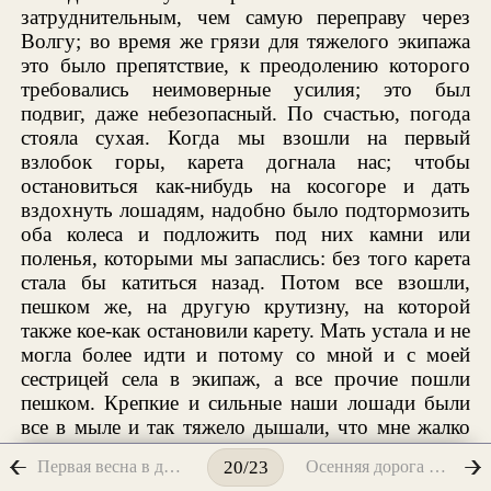
затруднительным, чем самую переправу через
Волгу; во время же грязи для тяжелого экипажа
это было препятствие, к преодолению которого
требовались неимоверные усилия; это был
подвиг, даже небезопасный. По счастью, погода
стояла сухая. Когда мы взошли на первый
взлобок горы, карета догнала нас; чтобы
остановиться как-нибудь на косогоре и дать
вздохнуть лошадям, надобно было подтормозить
оба колеса и подложить под них камни или
поленья, которыми мы запаслись: без того карета
стала бы катиться назад. Потом все взошли,
пешком же, на другую крутизну, на которой
также кое-как остановили карету. Мать устала и не
могла более идти и потому со мной и с моей
сестрицей села в экипаж, а все прочие пошли
пешком. Крепкие и сильные наши лошади были
все в мыле и так тяжело дышали, что мне жалко
было на них смотреть. Таким образом,
Первая весна в деревне
Осенняя дорога в Багрово
20/23
останавливаясь несколько раз на каждом удобном