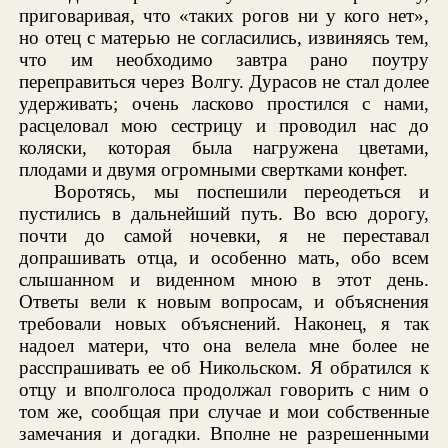
приговаривая, что «таких рогов ни у кого нет»,
но отец с матерью не согласились, извиняясь тем,
что им необходимо завтра рано поутру
переправиться через Волгу. Дурасов не стал долее
удерживать; очень ласково простился с нами,
расцеловал мою сестрицу и проводил нас до
коляски, которая была нагружена цветами,
плодами и двумя огромными свертками конфет.
Воротясь, мы поспешили переодеться и
пустились в дальнейший путь. Во всю дорогу,
почти до самой ночевки, я не переставал
допрашивать отца, и особенно мать, обо всем
слышанном и виденном мною в этот день.
Ответы вели к новым вопросам, и объяснения
требовали новых объяснений. Наконец, я так
надоел матери, что она велела мне более не
расспрашивать ее об Никольском. Я обратился к
отцу и вполголоса продолжал говорить с ним о
том же, сообщая при случае и мои собственные
замечания и догадки. Вполне не разрешенными