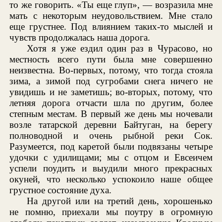
то же говорить. «Ты еще глуп», — возразила мне
мать с некоторым неудовольствием. Мне стало
еще грустнее. Под влиянием таких-то мыслей и
чувств продолжалась наша дорога.
Хотя я уже ездил один раз в Чурасово, но
местность всего пути была мне совершенно
неизвестна. Во-первых, потому, что тогда стояла
зима, а зимой под сугробами снега ничего не
увидишь и не заметишь; во-вторых, потому, что
летняя дорога отчасти шла по другим, более
степным местам. В первый же день мы ночевали
возле татарской деревни Байтуган, на берегу
полноводной и очень рыбной реки Сок.
Разумеется, под каретой были подвязаны четыре
удочки с удилищами; мы с отцом и Евсеичем
успели поудить и выудили много прекрасных
окуней, что несколько успокоило наше общее
грустное состояние духа.
На другой или на третий день, хорошенько
не помню, приехали мы поутру в огромную