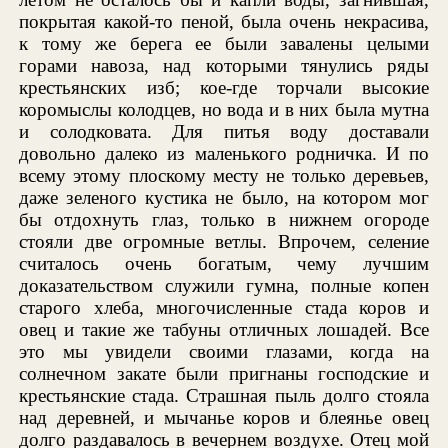
покрытая какой-то пеной, была очень некрасива,
к тому же берега ее были завалены целыми
горами навоза, над которыми тянулись ряды
крестьянских изб; кое-где торчали высокие
коромыслы колодцев, но вода и в них была мутна
и солодковата. Для питья воду доставали
довольно далеко из маленького родничка. И по
всему этому плоскому месту не только деревьев,
даже зеленого кустика не было, на котором мог
бы отдохнуть глаз, только в нижнем огороде
стояли две огромные ветлы. Впрочем, селение
считалось очень богатым, чему лучшим
доказательством служили гумна, полные копен
старого хлеба, многочисленные стада коров и
овец и такие же табуны отличных лошадей. Все
это мы увидели своими глазами, когда на
солнечном закате были пригнаны господские и
крестьянские стада. Страшная пыль долго стояла
над деревней, и мычанье коров и блеянье овец
долго раздавалось в вечернем воздухе. Отец мой