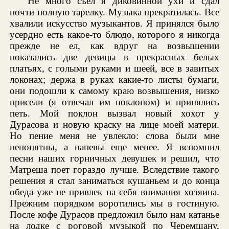
Не много съел я диковинной ухи и сдал
почти полную тарелку. Музыка прекратилась. Все
хвалили искусство музыкантов. Я принялся было
усердно есть какое-то блюдо, которого я никогда
прежде не ел, как вдруг на возвышении
показались две девицы в прекрасных белых
платьях, с голыми руками и шеей, все в завитых
локонах; держа в руках какие-то листы бумаги,
они подошли к самому краю возвышения, низко
присели (я отвечал им поклоном) и принялись
петь. Мой поклон вызвал новый хохот у
Дурасова и новую краску на лице моей матери.
Но пение меня не увлекло: слова были мне
непонятны, а напевы еще менее. Я вспомнил
песни наших горничных девушек и решил, что
Матреша поет гораздо лучше. Вследствие такого
решения я стал заниматься кушаньем и до конца
обеда уже не привлек на себя внимания хозяина.
Прежним порядком воротились мы в гостиную.
После кофе Дурасов предложил было нам катанье
на лодке с роговой музыкой по Черемшану,