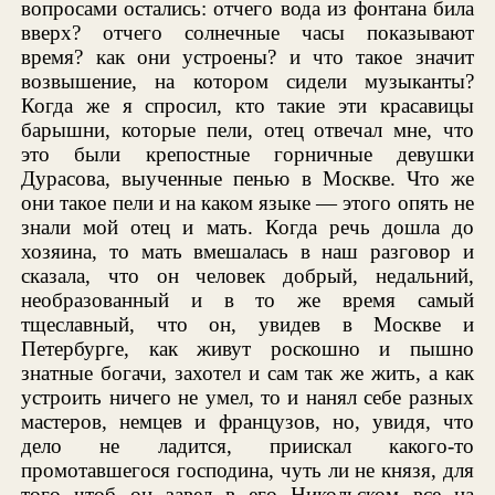
вопросами остались: отчего вода из фонтана била
вверх? отчего солнечные часы показывают
время? как они устроены? и что такое значит
возвышение, на котором сидели музыканты?
Когда же я спросил, кто такие эти красавицы
барышни, которые пели, отец отвечал мне, что
это были крепостные горничные девушки
Дурасова, выученные пенью в Москве. Что же
они такое пели и на каком языке — этого опять не
знали мой отец и мать. Когда речь дошла до
хозяина, то мать вмешалась в наш разговор и
сказала, что он человек добрый, недальний,
необразованный и в то же время самый
тщеславный, что он, увидев в Москве и
Петербурге, как живут роскошно и пышно
знатные богачи, захотел и сам так же жить, а как
устроить ничего не умел, то и нанял себе разных
мастеров, немцев и французов, но, увидя, что
дело не ладится, приискал какого-то
промотавшегося господина, чуть ли не князя, для
того чтоб он завел в его Никольском все на