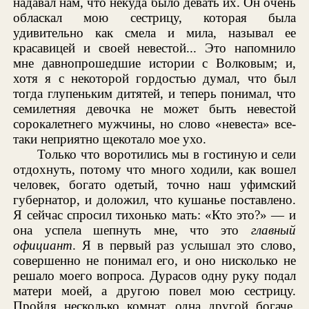
надавал нам, что некуда было девать их. Он очень
обласкал мою сестрицу, которая была
удивительно как смела и мила, называл ее
красавицей и своей невестой... Это напомнило
мне давнопрошедшие истории с Волковым; и,
хотя я с некоторой гордостью думал, что был
тогда глупеньким дитятей, и теперь понимал, что
семилетняя девочка не может быть невестой
сорокалетнего мужчины, но слово «невеста» все-
таки неприятно щекотало мое ухо.
Только что воротились мы в гостиную и сели
отдохнуть, потому что много ходили, как вошел
человек, богато одетый, точно наш уфимский
губернатор, и доложил, что кушанье поставлено.
Я сейчас спросил тихонько мать: «Кто это?» — и
она успела шепнуть мне, что это
главный
официант
. Я в первый раз услышал это слово,
совершенно не понимал его, и оно нисколько не
решало моего вопроса. Дурасов одну руку подал
матери моей, а другою повел мою сестрицу.
Пройдя несколько комнат, одна другой богаче,