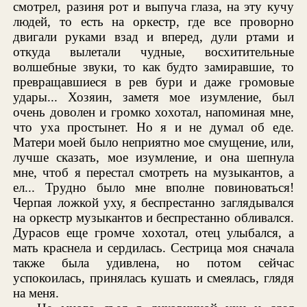
смотрел, разиня рот и выпуча глаза, на эту кучу
людей, то есть на оркестр, где все проворно
двигали руками взад и вперед, дули ртами и
откуда вылетали чудные, восхитительные
волшебные звуки, то как будто замиравшие, то
превращавшиеся в рев бури и даже громовые
удары... Хозяин, заметя мое изумление, был
очень доволен и громко хохотал, напоминая мне,
что уха простынет. Но я и не думал об еде.
Матери моей было неприятно мое смущение, или,
лучше сказать, мое изумление, и она шепнула
мне, чтоб я перестал смотреть на музыкантов, а
ел... Трудно было мне вполне повиноваться!
Черпая ложкой уху, я беспрестанно заглядывался
на оркестр музыкантов и беспрестанно обливался.
Дурасов еще громче хохотал, отец улыбался, а
мать краснела и сердилась. Сестрица моя сначала
также была удивлена, но потом сейчас
успокоилась, принялась кушать и смеялась, глядя
на меня.