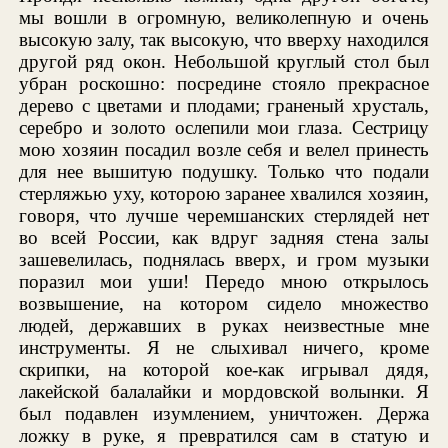
мы вошли в огромную, великолепную и очень
высокую залу, так высокую, что вверху находился
другой ряд окон. Небольшой круглый стол был
убран роскошно: посредине стояло прекрасное
дерево с цветами и плодами; граненый хрусталь,
серебро и золото ослепили мои глаза. Сестрицу
мою хозяин посадил возле себя и велел принесть
для нее вышитую подушку. Только что подали
стерляжью уху, которою заранее хвалился хозяин,
говоря, что лучше черемшанских стерлядей нет
во всей России, как вдруг задняя стена залы
зашевелилась, поднялась вверх, и гром музыки
поразил мои уши! Передо мною открылось
возвышение, на котором сидело множество
людей, державших в руках неизвестные мне
инструменты. Я не слыхивал ничего, кроме
скрипки, на которой кое-как игрывал дядя,
лакейской балалайки и мордовской волынки. Я
был подавлен изумлением, уничтожен. Держа
ложку в руке, я превратился сам в статую и