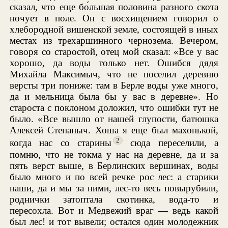
сказал, что еще бо́льшая половина разного скота
ночует в поле. Он с восхищением говорил о
хлебородной вишенской земле, состоящей в иных
местах из трехаршинного чернозема. Вечером,
говоря со старостой, отец мой сказал: «Все у вас
хорошо, да воды только нет. Ошибся дядя
Михайла Максимыч, что не поселил деревню
версты три пониже: там в Берле воды уже много,
да и мельница была бы у вас в деревне». Но
староста с поклоном доложил, что ошибки тут не
было. «Все вышло от нашей глупости, батюшка
Алексей Степаныч. Хоша я еще был махонькой,
2
когда нас со старины
сюда переселили, а
помню, что не токма у нас на деревне, да и за
пять верст выше, в Берлинских вершинах, воды
было много и по всей речке рос лес: а старики
наши, да и мы за ними, лес-то весь повырубили,
роднички затоптала скотинка, вода-то и
пересохла. Вот и Медвежий враг — ведь какой
был лес! и тот вывели; остался один молодежник