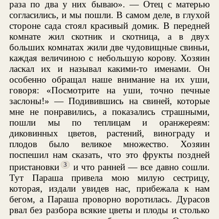
раза по два у них бываю». — Отец с матерью
согласились, и мы пошли. В самом деле, в глухой
стороне сада стоял красивый домик. В передней
комнате жил скотник и скотница, а в двух
больших комнатах жили две чудовищные свиньи,
каждая величиною с небольшую корову. Хозяин
ласкал их и называл какими-то именами. Он
особенно обращал наше внимание на их уши,
говоря: «Посмотрите на уши, точно печные
заслоны!» — Подивившись на свиней, которые
мне не понравились, а показались страшными,
пошли мы по теплицам и оранжереям:
диковинных цветов, растений, винограду и
плодов было великое множество. Хозяин
поспешил нам сказать, что это фрукты поздней
3
пристановки
и что ранней — все давно сошли.
Тут Параша привела мою милую сестрицу,
которая, издали увидев нас, прибежала к нам
бегом, а Параша проворно воротилась. Дурасов
рвал без разбора всякие цветы и плоды и столько