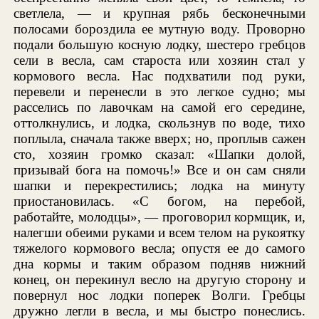
светлела, — и крупная рябь бесконечными
полосами бороздила ее мутную воду. Проворно
подали большую косную лодку, шестеро гребцов
сели в весла, сам староста или хозяин стал у
кормового весла. Нас подхватили под руки,
перевели и перенесли в это легкое судно; мы
расселись по лавочкам на самой его середине,
оттолкнулись, и лодка, скользнув по воде, тихо
поплыла, сначала также вверх; но, проплыв сажен
сто, хозяин громко сказал: «Шапки долой,
призывай бога на помочь!» Все и он сам сняли
шапки и перекрестились; лодка на минуту
приостановилась. «С богом, на перебой,
работайте, молодцы», — проговорил кормщик, и,
налегши обеими руками и всем телом на рукоятку
тяжелого кормового весла; опустя ее до самого
дна кормы и таким образом подняв нижний
конец, он перекинул весло на другую сторону и
повернул нос лодки поперек Волги. Гребцы
дружно легли в весла, и мы быстро понеслись.