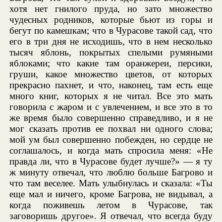
хотя нет гнилого пруда, но зато множество
чудесных родников, которые бьют из горы и
бегут по камешкам; что в Чурасове такой сад, что
его в три дня не исходишь, что в нем несколько
тысяч яблонь, покрытых спелыми румяными
яблоками; что какие там оранжереи, персики,
груши, какое множество цветов, от которых
прекрасно пахнет, и что, наконец, там есть еще
много книг, которых я не читал. Все это мать
говорила с жаром и с увлечением, и все это в то
же время было совершенно справедливо, и я не
мог сказать против ее похвал ни одного слова;
мой ум был совершенно побежден, но сердце не
соглашалось, и когда мать спросила меня: «Не
правда ли, что в Чурасове будет лучше?» — я ту
ж минуту отвечал, что люблю больше Багрово и
что там веселее. Мать улыбнулась и сказала: «Ты
еще мал и ничего, кроме Багрова, не видывал, а
когда поживешь летом в Чурасове, так
заговоришь другое». Я отвечал, что всегда буду