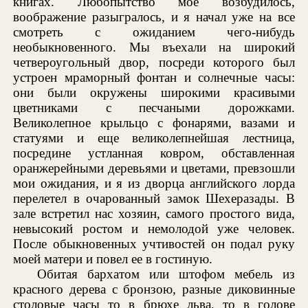
книгах. Любопытство мое возбудилось,
воображение разыгралось, и я начал уже на все
смотреть с ожиданием чего-нибудь
необыкновенного. Мы въехали на широкий
четвероугольный двор, посреди которого был
устроен мраморный фонтан и солнечные часы:
они были окружены широкими красивыми
цветниками с песчаными дорожками.
Великолепное крыльцо с фонарями, вазами и
статуями и еще великолепнейшая лестница,
посредине устланная ковром, обставленная
оранжерейными деревьями и цветами, превзошли
мои ожидания, и я из дворца английского лорда
перелетел в очарованный замок Шехеразады. В
зале встретил нас хозяин, самого простого вида,
невысокий ростом и немолодой уже человек.
После обыкновенных учтивостей он подал руку
моей матери и повел ее в гостиную.
Обитая бархатом или штофом мебель из
красного дерева с бронзою, разные диковинные
столовые часы то в брюхе льва, то в голове