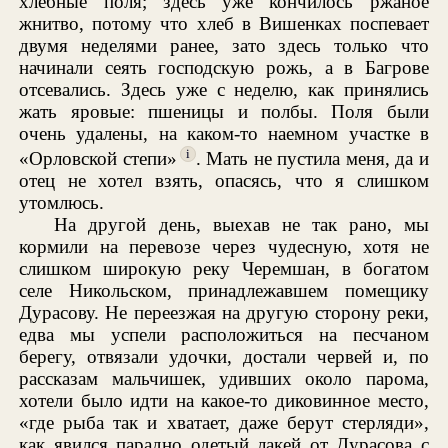
хлебные поля; здесь уже кончилось ржаное
жнитво, потому что хлеб в Вишенках поспевает
двумя неделями ранее, зато здесь только что
начинали сеять господскую рожь, а в Багрове
отсевались. Здесь уже с неделю, как принялись
жать яровые: пшеницы и полбы. Поля были
очень удалены, на каком-то наемном участке в
i
«Орловской степи»
. Мать не пустила меня, да и
отец не хотел взять, опасясь, что я слишком
утомлюсь.
На другой день, выехав не так рано, мы
кормили на перевозе через чудесную, хотя не
слишком широкую реку Черемшан, в богатом
селе Никольском, принадлежавшем помещику
Дурасову. Не переезжая на другую сторону реки,
едва мы успели расположиться на песчаном
берегу, отвязали удочки, достали червей и, по
рассказам мальчишек, удивших около парома,
хотели было идти на какое-то диковинное место,
«где рыба так и хватает, даже берут стерляди»,
как явился парадно одетый лакей от Дурасова с