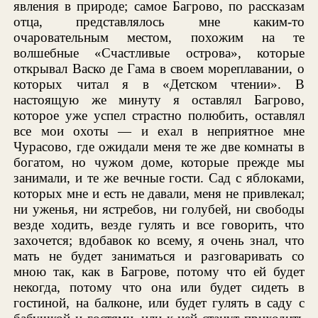
явления в природе; самое Багрово, по рассказам
отца, представлялось мне каким-то
очаровательным местом, похожим на те
волшебные «Счастливые острова», которые
открывал Васко де Гама в своем мореплавании, о
которых читал я в «Детском чтении». В
настоящую же минуту я оставлял Багрово,
которое уже успел страстно полюбить, оставлял
все мои охоты — и ехал в неприятное мне
Чурасово, где ожидали меня те же две комнаты в
богатом, но чужом доме, которые прежде мы
занимали, и те же вечные гости. Сад с яблоками,
которых мне и есть не давали, меня не привлекал;
ни уженья, ни ястребов, ни голубей, ни свободы
везде ходить, везде гулять и все говорить, что
захочется; вдобавок ко всему, я очень знал, что
мать не будет заниматься и разговаривать со
мною так, как в Багрове, потому что ей будет
некогда, потому что она или будет сидеть в
гостиной, на балконе, или будет гулять в саду с