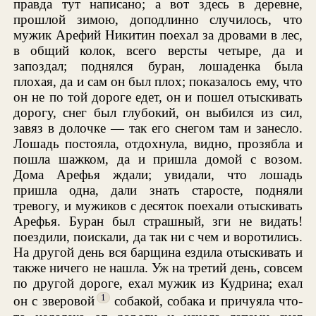
правда тут написано; а вот здесь в деревне,
прошлой зимою, доподлинно случилось, что
мужик Арефий Никитин поехал за дровами в лес,
в общий колок, всего версты четыре, да и
запоздал; поднялся буран, лошаденка была
плохая, да и сам он был плох; показалось ему, что
он не по той дороге едет, он и пошел отыскивать
дорогу, снег был глубокий, он выбился из сил,
завяз в долочке — так его снегом там и занесло.
Лошадь постояла, отдохнула, видно, прозябла и
пошла шажком, да и пришла домой с возом.
Дома Арефья ждали; увидали, что лошадь
пришла одна, дали знать старосте, подняли
тревогу, и мужиков с десяток поехали отыскивать
Арефья. Буран был страшный, зги не видать!
поездили, поискали, да так ни с чем и воротились.
На другой день вся барщина ездила отыскивать и
также ничего не нашла. Уж на третий день, совсем
по другой дороге, ехал мужик из Кудрина; ехал
1
он с зверовой
собакой, собака и причуяла что-