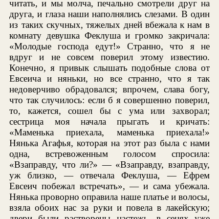
читать, и мы молча, печально смотрели друг на
друга, и глаза наши наполнялись слезами. В один
из таких скучных, тяжелых дней вбежала к нам в
комнату девушка Феклуша и громко закричала:
«Молодые господа едут!» Странно, что я не
вдруг и не совсем поверил этому известию.
Конечно, я привык слышать подобные слова от
Евсеича и няньки, но все странно, что я так
недоверчиво обрадовался; впрочем, слава богу,
что так случилось: если б я совершенно поверил,
то, кажется, сошел бы с ума или захворал;
сестрица моя начала прыгать и кричать:
«Маменька приехала, маменька приехала!»
Нянька Агафья, которая на этот раз была с нами
одна, встревоженным голосом спросила:
«Взаправду, что ли?» — «Взаправду, взаправду,
уж близко, — отвечала Феклуша, — Ефрем
Евсеич побежал встречать», — и сама убежала.
Нянька проворно оправила наше платье и волосы,
взяла обоих нас за руки и повела в лакейскую;
двери были растворены настежь, в сенях уже