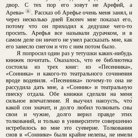
двор. С тех пор его зовут не Арефий, а
ii
Арева»
. Рассказ об Арефье очень меня занял, и
через несколько дней Евсеич мне показал его,
потому что он приходил к дедушке чего-то
просить. Арефья все называли дурачком, и в
самом деле он ничего не умел рассказать мне, как
его занесло снегом и что с ним потом было.
Я попросил один раз у тетушки каких-нибудь
книжек почитать. Оказалось, что ее библиотека
состояла из трех книг: из «Песенника»,
«Сонника» и какого-то театрального сочинения
вроде водевиля. «Песенника» почему-то она не
рассудила дать мне, а «Сонник» и театральную
пиеску отдала. Обе книжки сделали на меня
сильное впечатление. Я выучил наизусть, что́
какой сон значит, и долго любил толковать сны
свои и чужие, долго верил правде этих
толкований, и только в университете совершенно
истребилось во мне это суеверие. Толкования
снов в «Соннике» были крайне нелепы, не имели