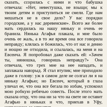
сказать, ссорилась с ними и что бабушка
отвечала: «Нет, невестушка, не взыщи; мы к
твоим детям и приступиться не смели. Где нам
мешаться не в свое дело? У вас порядки
городские, а у нас деревенские». Всего же более
мать сердилась на нашу няньку и очень ее
бранила. Нянька Агафья плакала, и мне было
очень ее жаль, а в то же время она все говорила
неправду; клялась и божилась, что от нас и денно
и нощно не отходила, и ссылалась, на меня и на
Евсеича. Я попробовал даже сказать ей: «Зачем
ты, нянюшка, говоришь неправду?» Она
отвечала, что грех мне на нее нападать, и
заплакала навзрыд. Я стал втупик; мне приходило
даже в голову: уж в самом деле не солгал ли я на
няньку Агафью; но Евсеич, который в глаза
уличал ее, что она все бегала по избам, успокоил
мою робкую ребячью совесть. После этого мать
сказала отцу, что она ни за что на свете не оставит
Агафью в няньках и что, приехав в Уфу,