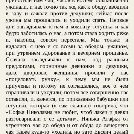
приносили нам чай; часов в восемь обыкновенно
ужинали, и нас точно так же, как к обеду, вводили
в залу и сажали против дедушки; сейчас после
ужина мы прощались и уходили спать. Первые
дни заглядывала к нам в комнату тетушка и как
будто заботилась о нас, а потом стала ходить реже
и, наконец, совсем перестала. Мы только и
видались с нею и со всеми за обедом, ужином,
при утреннем здорованье и вечернем прощанье.
Сначала заглядывали к нам, под разными
предлогами, горничные девчонки и девушки,
даже дворовые женщины, просили у нас
«поцеловать ручку», к чему мы не были
приучены и потому не соглашались, кое о чем
спрашивали и уходили; потом все совершенно нас
оставили, и, кажется, по приказанью бабушки или
тетушки, которая (я сам слышал) говорила, что
«Софья Николавна не любит, чтоб лакеи и девки
разговаривали с ее детьми». Нянька Агафья от
утреннего чая до обеда и от обеда до вечернего
чая также куда-то уходила, но зато Евсеич целый