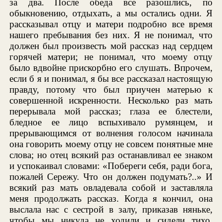
за два. После обеда все разошлись, по
обыкновению, отдыхать, а мы остались одни. Я
рассказывал отцу и матери подробно все время
нашего пребывания без них. Я не понимал, что
должен был произвесть мой рассказ над сердцем
горячей матери; не понимал, что моему отцу
было вдвойне прискорбно его слушать. Впрочем,
если б я и понимал, я бы все рассказал настоящую
правду, потому что был приучен матерью к
совершенной искренности. Несколько раз мать
перерывала мой рассказ; глаза ее блестели,
бледное ее лицо вспыхивало румянцем, и
прерывающимся от волнения голосом начинала
она говорить моему отцу не совсем понятные мне
слова; но отец всякий раз останавливал ее знаком
и успокаивал словами: «Побереги себя, ради бога,
пожалей Сережу. Что он должен подумать?..» И
всякий раз мать овладевала собой и заставляла
меня продолжать рассказ. Когда я кончил, она
выслала нас с сестрой в залу, приказав няньке,
чтобы мы никуда не ходили и сидели тихо,