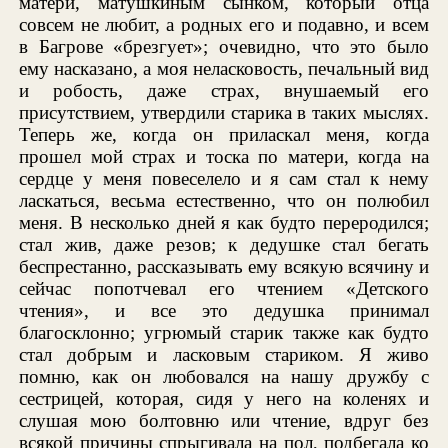
матери, матушкиным сынком, который отца
совсем не любит, а родных его и подавно, и всем
в Багрове «брезгует»; очевидно, что это было
ему насказано, а моя неласковость, печальный вид
и робость, даже страх, внушаемый его
присутствием, утвердили старика в таких мыслях.
Теперь же, когда он приласкал меня, когда
прошел мой страх и тоска по матери, когда на
сердце у меня повеселело и я сам стал к нему
ласкаться, весьма естественно, что он полюбил
меня. В несколько дней я как будто переродился;
стал жив, даже резов; к дедушке стал бегать
беспрестанно, рассказывать ему всякую всячину и
сейчас попотчевал его чтением «Детского
чтения», и все это дедушка принимал
благосклонно; угрюмый старик также как будто
стал добрым и ласковым стариком. Я живо
помню, как он любовался на нашу дружбу с
сестрицей, которая, сидя у него на коленях и
слушая мою болтовню или чтение, вдруг без
всякой причины спрыгивала на пол, подбегала ко