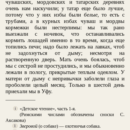
чувашских, мордовских и татарских деревнях
очень нам наскучили; у татар еще было лучше,
потому что у них избы были
белые
, то есть с
трубами, а в курных избах чуваш и мордвы
кормежки были нестерпимы: мы так рано
выезжали с ночевок, что останавливались
кормить лошадей именно в то время, когда еще
топились печи; надо было лежать на лавках, чтоб
не задохнуться от дыму; несмотря на
растворенную дверь. Мать очень боялась, чтоб
мы с сестрой не простудились, и мы обыкновенно
лежали в пологу, прикрытые теплым одеялом. У
матери от дыму с непривычки заболели глаза и
проболели целый месяц. Только в шестой день
приехали мы в Уфу.
«Детское чтение», часть 1-я.
i
(Римскими числами обозначены сноски С.
Аксакова)
Зверовой
(о собаке) — охотничья собака.
1