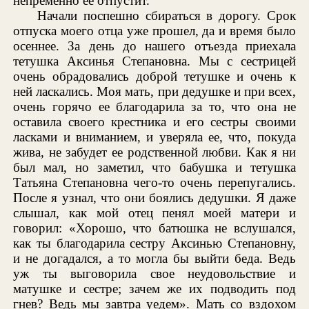
непременно ее отпустит.
Начали поспешно сбираться в дорогу. Срок
отпуска моего отца уже прошел, да и время было
осеннее. За день до нашего отъезда приехала
тетушка Аксинья Степановна. Мы с сестрицей
очень обрадовались доброй тетушке и очень к
ней ласкались. Моя мать, при дедушке и при всех,
очень горячо ее благодарила за то, что она не
оставила своего крестника и его сестры своими
ласками и вниманием, и уверяла ее, что, покуда
жива, не забудет ее родственной любви. Как я ни
был мал, но заметил, что бабушка и тетушка
Татьяна Степановна чего-то очень перепугались.
После я узнал, что они боялись дедушки. Я даже
слышал, как мой отец пенял моей матери и
говорил: «Хорошо, что батюшка не вслушался,
как ты благодарила сестру Аксинью Степановну,
и не догадался, а то могла бы выйти беда. Ведь
уж ты выговорила свое неудовольствие и
матушке и сестре; зачем же их подводить под
гнев? Ведь мы завтра уедем». Мать со вздохом