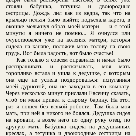
стояли бабушка, тетушка и двоюродные
сестрицы. Дождь лил как из ведра, так что на
крыльцо нельзя было выйти; подъехала карета, в
окошке мелькнул образ моей матери — и с этой
минуты я ничего не помню... Я очнулся или
очувствовался уже на коленях матери, которая
сидела на канапе, положив мою голову на свою
грудь. Вот была радость, вот было счастье!
Как только я совсем оправился и начал было
расспрашивать и рассказывать, моя мать
торопливо встала и ушла к дедушке, с которым
она еще не успела поздороваться: испуганная
моей дурнотой, она не заходила в его комнату.
Через несколько минут прислали Евсеичу сказать,
чтоб он меня привел к старому барину. На этот
раз я пошел без всякой робости. Там была моя
мать, при ней я никого не боялся. Дедушка сидел
на кровати, а возле него по одну руку отец, по
другую мать. Бабушка сидела на дедушкиных
креслах, а тетушка и двоюродные сестрицы на