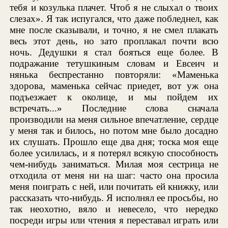
тебя и козулька плачет. Чтоб я не слыхал о твоих
слезах». Я так испугался, что даже побледнел, как
мне после сказывали, и точно, я не смел плакать
весь этот день, но зато проплакал почти всю
ночь. Дедушки я стал бояться еще более. В
подражание тетушкиным словам и Евсеич и
нянька беспрестанно повторяли: «Маменька
здорова, маменька сейчас приедет, вот уж она
подъезжает к околице, и мы пойдем их
встречать...» Последние слова сначала
производили на меня сильное впечатление, сердце
у меня так и билось, но потом мне было досадно
их слушать. Прошло еще два дня; тоска моя еще
более усилилась, и я потерял всякую способность
чем-нибудь заниматься. Милая моя сестрица не
отходила от меня ни на шаг: часто она просила
меня поиграть с ней, или почитать ей книжку, или
рассказать что-нибудь. Я исполнял ее просьбы, но
так неохотно, вяло и невесело, что нередко
посреди игры или чтения я переставал играть или