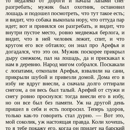
то недалеко от дороги и начала лапами снег
разгребать; мужик был охотник, остановил
лошадь и подошел посмотреть, что тут такое есть;
и видит, что собака выкопала нору, что оттуда пар
идет; вот и принялся он разгребать, и видит, что
внутри пустое место, ровно медвежья берлога, и
видит, что в ней человек лежит, спит, и что
кругом его все обтаяло; он знал про Арефья и
догадался, что это он. Мужик поскорее прикрыл
дыру снежком, пал на лошадь, да и прискакал к
нам в деревню. Народ мигом собрался. Поскакали
с лопатами, откопали Арефья, взвалили на сани,
прикрыли шубой и привезли домой. Дома его в
избу не вдруг внесли, а сначала долго оттирали
снегом, а он весь был талый. Арефий от стужи и
снегу ровно проснулся: тогда внесли его в избу,
но он все был без памяти. Уж на другой день
пришел в себя и есть попросил. Теперь здоров,
только как-то говорить стал дурно. — Вот это,
мой соколик, уж настоящая правда. Коли хочешь,
то я тебе покажу его, когда он придет на барский