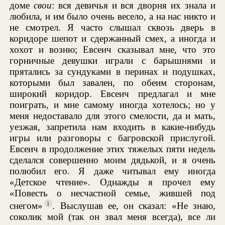
доме
свои
: вся девичья и вся дворня их знала и
любила, и им было очень весело, а на нас никто и
не смотрел. Я часто слышал сквозь дверь в
коридоре шепот и сдержанный смех, а иногда и
хохот и возню; Евсеич сказывал мне, что это
горничные девушки играли с барышнями и
прятались за сундуками в перинах и подушках,
которыми был завален, по обеим сторонам,
широкий коридор. Евсеич предлагал и мне
поиграть, и мне самому иногда хотелось; но у
меня недоставало для этого смелости, да и мать,
уезжая, запретила нам входить в какие-нибудь
игры или разговоры с багровской прислугой.
Евсеич в продолжение этих тяжелых пяти недель
сделался совершенно моим дядькой, и я очень
полюбил его. Я даже читывал ему иногда
«Детское чтение». Однажды я прочел ему
«Повесть о несчастной семье, жившей под
i
снегом»
. Выслушав ее, он сказал: «Не знаю,
соколик мой (так он звал меня всегда), все ли