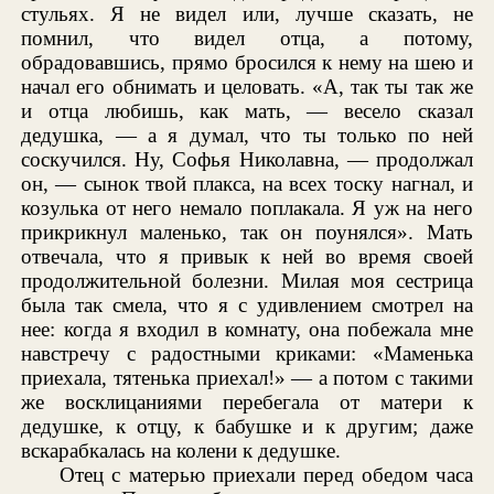
стульях. Я не видел или, лучше сказать, не
помнил, что видел отца, а потому,
обрадовавшись, прямо бросился к нему на шею и
начал его обнимать и целовать. «А, так ты так же
и отца любишь, как мать, — весело сказал
дедушка, — а я думал, что ты только по ней
соскучился. Ну, Софья Николавна, — продолжал
он, — сынок твой плакса, на всех тоску нагнал, и
козулька от него немало поплакала. Я уж на него
прикрикнул маленько, так он поунялся». Мать
отвечала, что я привык к ней во время своей
продолжительной болезни. Милая моя сестрица
была так смела, что я с удивлением смотрел на
нее: когда я входил в комнату, она побежала мне
навстречу с радостными криками: «Маменька
приехала, тятенька приехал!» — а потом с такими
же восклицаниями перебегала от матери к
дедушке, к отцу, к бабушке и к другим; даже
вскарабкалась на колени к дедушке.
Отец с матерью приехали перед обедом часа