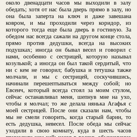
около двенадцати часов мы выходили в залу
обедать; хотя от нас была дверь прямо в залу, но
она была заперта на ключ и даже завешана
ковром, и мы проходили через коридор, из
которого тогда еще была дверь в гостиную. За
обедом нас всегда сажали на другом конце стола,
прямо против дедушки, всегда на высоких
подушках; иногда он бывал весел и говорил с
нами, особенно с сестрицей, которую называл
козулькой; а иногда он был такой сердитый, что
ни с кем не говорил; бабушка и тетушка также
молчали, и мы с сестрицей, соскучившись,
начинали перешептываться между собой; но
Евсеич, который всегда стоял за моим стулом,
сейчас останавливал меня, шепнув мне на ухо,
чтобы я молчал; то же делала нянька Агафья с
моей сестрицей. После они сказали нам, чтобы
мы не смели говорить, когда старый барин, то
есть дедушка, невесел. После обеда мы сейчас
уходили в свою комнату, куда в шесть часов