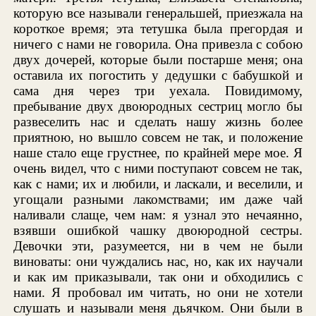
которую все называли генеральшей, приезжала на
короткое время; эта тетушка была прегордая и
ничего с нами не говорила. Она привезла с собою
двух дочерей, которые были постарше меня; она
оставила их погостить у дедушки с бабушкой и
сама дня через три уехала. Повидимому,
пребывание двух двоюродных сестриц могло бы
развеселить нас и сделать нашу жизнь более
приятною, но вышло совсем не так, и положение
наше стало еще грустнее, по крайней мере мое. Я
очень видел, что с ними поступают совсем не так,
как с нами; их и любили, и ласкали, и веселили, и
угощали разными лакомствами; им даже чай
наливали слаще, чем нам: я узнал это нечаянно,
взявши ошибкой чашку двоюродной сестры.
Девочки эти, разумеется, ни в чем не были
виноваты: они чуждались нас, но, как их научали
и как им приказывали, так они и обходились с
нами. Я пробовал им читать, но они не хотели
слушать и называли меня дьячком. Они были в