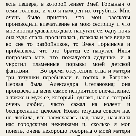
есть пещера, в которой живет Змей Горыныч о
семи головах, и что я намерен их отрубить. Мне
очень было приятно, что мои рассказы
производили впечатление на мою сестрицу и что
мне иногда удавалось даже напугать ее: одну ночь
она худо спала, просыпалась, плакала и все видела
во сне то разбойников, то Змея Горыныча и
прибавляла, что это братец ее напугал. Няня
погрозила мне, что пожалуется дедушке, и я
укротил пламенные порывы моей детской
фантазии. — Во время отсутствия отца и матери
три тетушки перебывали в гостях в Багрове.
Первая была Александра Степановна; она
произвела на меня самое неприятное впечатление,
а также и муж ее, который, однако, нас с сестрой
очень любил, часто сажал на колени и
беспрестанно целовал. Новая тетушка совсем нас
не любила, все насмехалась над нами, называла
нас городскими неженками и, сколько я мог
понять, очень нехорошо говорила о моей матери