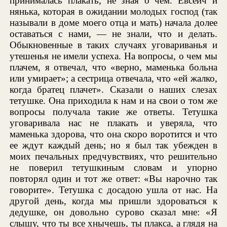
принималась плакать, не зная о чем. Евсеич и
нянька, которая в ожидании молодых господ (так
называли в доме моего отца и мать) начала долее
оставаться с нами, — не знали, что и делать.
Обыкновенные в таких случаях уговариванья и
утешенья не имели успеха. На вопросы, о чем мы
плачем, я отвечал, что «верно, маменька больна
или умирает»; а сестрица отвечала, что «ей жалко,
когда братец плачет». Сказали о наших слезах
тетушке. Она приходила к нам и на свои о том же
вопросы получала такие же ответы. Тетушка
уговаривала нас не плакать и уверяла, что
маменька здорова, что она скоро воротится и что
ее ждут каждый день; но я был так убежден в
моих печальных предчувствиях, что решительно
не поверил тетушкиным словам и упорно
повторял один и тот же ответ: «Вы нарочно так
говорите». Тетушка с досадою ушла от нас. На
другой день, когда мы пришли здороваться к
дедушке, он довольно сурово сказал мне: «Я
слышу, что ты все хнычешь, ты плакса, а глядя на