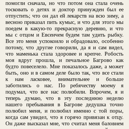
помогли сначала, но что потом она стала очень
тосковать о детях и доктор принужден был ее
отпустить; что он дал ей лекарств на всю зиму, а
весною приказал пить кумыс, и что для этого мы
поедем в какую-то прекрасную деревню, и что
мы с отцом и Евсеичем будем там удить рыбку.
Все это меня успокоило и обрадовало, особенно
потому, что другие говорили, да я и сам видел,
что маменька стала здоровее и крепче. Робость
моя вдруг прошла, и печальное Багрово как
будто повеселело. Мне показалось даже, а может
быть, оно и в самом деле было так, что все стали
к нам ласковее, внимательнее и больше
заботились о нас. По ребячеству моему я
подумал, что все нас полюбили. Впрочем, я и
теперь думаю, что в эту последнюю неделю
нашего пребывания в Багрове дедушка точно
полюбил меня, и полюбил именно с той поры,
когда сам увидел, что я горячо привязан к отцу.
Он даже высказал мне, что считал меня баловнем