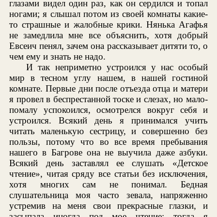
глазами видел один раз, как он сердился и топал
ногами; я слышал потом из своей комнаты какие-
то страшные и жалобные крики. Нянька Агафья
не замедлила мне все объяснить, хотя добрый
Евсеич пенял, зачем она рассказывает дитяти то, о
чем ему и знать не надо.
И так неприметно устроился у нас особый
мир в тесном углу нашем, в нашей гостиной
комнате. Первые дни после отъезда отца и матери
я провел в беспрестанной тоске и слезах, но мало-
помалу успокоился, осмотрелся вокруг себя и
устроился. Всякий день я принимался учить
читать маленькую сестрицу, и совершенно без
пользы, потому что во все время пребывания
нашего в Багрове она не выучила даже азбуки.
Всякий день заставлял ее слушать «Детское
чтение», читая сряду все статьи без исключения,
хотя многих сам не понимал. Бедная
слушательница моя часто зевала, напряженно
устремив на меня свои прекрасные глазки, и
засыпала иногда под мое чтение; тогда я