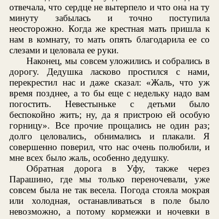
отвечала, что сердце не вытерпело и что она на ту
минуту забылась и точно поступила
неосторожно. Когда же крестная мать пришла к
нам в комнату, то мать опять благодарила ее со
слезами и целовала ее руки.
Наконец, мы совсем уложились и собрались в
дорогу. Дедушка ласково простился с нами,
перекрестил нас и даже сказал: «Жаль, что уж
время позднее, а то бы еще с недельку надо вам
погостить. Невестыньке с детьми было
беспокойно жить; ну, да я пристрою ей особую
горницу». Все прочие прощались не один раз;
долго целовались, обнимались и плакали. Я
совершенно поверил, что нас очень полюбили, и
мне всех было жаль, особенно дедушку.
Обратная дорога в Уфу, также через
Парашино, где мы только переночевали, уже
совсем была не так весела. Погода стояла мокрая
или холодная, останавливаться в поле было
невозможно, а потому кормежки и ночевки в