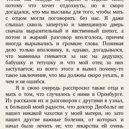
потому что хочет отдохнуть; но я скоро
догадался, что мы высланы для того, чтобы мать
с отцом могли поговорить без нас. Я даже
слышал сквозь запертую и завещанную дверь
сначала выразительный и явственный шепот, а
потом и жаркий разговор вполголоса, причем
иногда вырывались и громкие слова. Понимая
дело только вполовину, я, однако, догадывался,
что маменька гневается за нас на дедушку,
бабушку и тетушку и что мой отец за них
заступается; из всего этого я вывел почему-то
такое заключение, что мы должны скоро уехать, в
чем и не ошибся.
Я в свою очередь расспросил также отца и
мать о том, что случилось с ними в Оренбурге.
Из рассказов их и разговоров с другими я узнал,
к большой моей радости, что доктор Деобольт не
нашел никакой чахотки у моей матери, но зато
нашел другие важные болезни, от которых и
начал было лечить ее; что лекарства ей очень