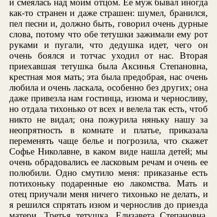
и смеялась над моим отцом. Ее муж бывал иногда
как-то странен и даже страшен: шумел, бранился,
пел песни и, должно быть, говорил очень дурные
слова, потому что обе тетушки зажимали ему рот
руками и пугали, что дедушка идет, чего он
очень боялся и тотчас уходил от нас. Вторая
приехавшая тетушка была Аксинья Степановна,
крестная моя мать; эта была предобрая, нас очень
любила и очень ласкала, особенно без других; она
даже привезла нам гостинца, изюма и черносливу,
но отдала тихонько от всех и велела так есть, чтоб
никто не видал; она пожурила няньку нашу за
неопрятность в комнате и платье, приказала
переменять чаще белье и погрозила, что скажет
Софье Николавне, в каком виде нашла детей; мы
очень обрадовались ее ласковым речам и очень ее
полюбили. Одно смутило меня: приказанье есть
потихоньку подаренные ею лакомства. Мать и
отец приучали меня ничего тихонько не делать, и
я решился спрятать изюм и чернослив до приезда
матери. Третья тетушка, Елизавета Степановна,