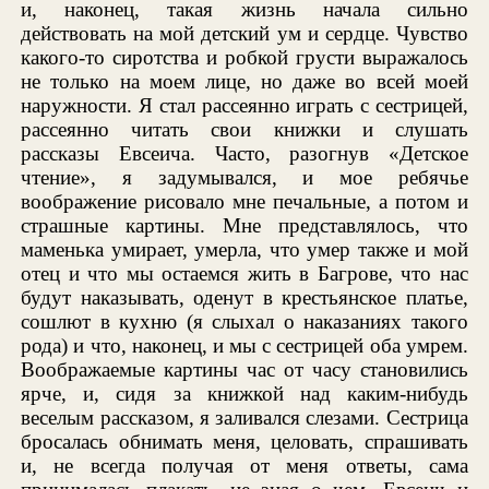
и, наконец, такая жизнь начала сильно
действовать на мой детский ум и сердце. Чувство
какого-то сиротства и робкой грусти выражалось
не только на моем лице, но даже во всей моей
наружности. Я стал рассеянно играть с сестрицей,
рассеянно читать свои книжки и слушать
рассказы Евсеича. Часто, разогнув «Детское
чтение», я задумывался, и мое ребячье
воображение рисовало мне печальные, а потом и
страшные картины. Мне представлялось, что
маменька умирает, умерла, что умер также и мой
отец и что мы остаемся жить в Багрове, что нас
будут наказывать, оденут в крестьянское платье,
сошлют в кухню (я слыхал о наказаниях такого
рода) и что, наконец, и мы с сестрицей оба умрем.
Воображаемые картины час от часу становились
ярче, и, сидя за книжкой над каким-нибудь
веселым рассказом, я заливался слезами. Сестрица
бросалась обнимать меня, целовать, спрашивать
и, не всегда получая от меня ответы, сама