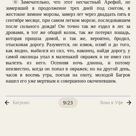
Замечательно, что этот несчастный Арефий, не
ii
замерзший в продолжение трех дней под снегом, в
жестокие зимние морозы, замерз лет через двадцать пять в
сентябре месяце, при самом легком морозе, последовавшем
после сильного дождя! Он точно так же ездил в лес за
дровами, в тот же общий колок, так же потерял лошадь,
которая пришла домой, и так же, вероятно, бродил,
отыскивая дорогу. Разумеется, он измок, иззяб и до того,
как видно, выбился из сил, что, наконец, найдя дорогу, у
самой околицы упал в маленький овражек и не имел сил
вылезть из него. Осенняя ночь длинна, и потому
неизвестно, когда он попал в овражек; но на другой день,
часов в восемь утра, поехав на охоту, молодой Багров
нашел его уже мертвым и совершенно окоченевшим.
Багрово
Зима в Уфе
9/23