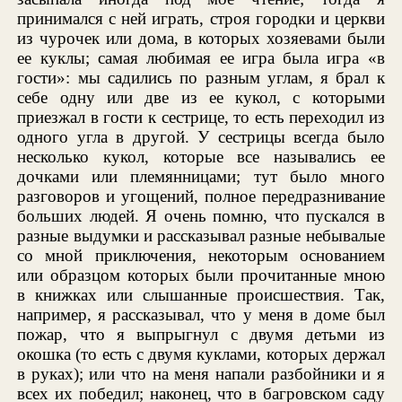
принимался с ней играть, строя городки и церкви
из чурочек или дома, в которых хозяевами были
ее куклы; самая любимая ее игра была игра «в
гости»: мы садились по разным углам, я брал к
себе одну или две из ее кукол, с которыми
приезжал в гости к сестрице, то есть переходил из
одного угла в другой. У сестрицы всегда было
несколько кукол, которые все назывались ее
дочками или племянницами; тут было много
разговоров и угощений, полное передразнивание
больших людей. Я очень помню, что пускался в
разные выдумки и рассказывал разные небывалые
со мной приключения, некоторым основанием
или образцом которых были прочитанные мною
в книжках или слышанные происшествия. Так,
например, я рассказывал, что у меня в доме был
пожар, что я выпрыгнул с двумя детьми из
окошка (то есть с двумя куклами, которых держал
в руках); или что на меня напали разбойники и я
всех их победил; наконец, что в багровском саду