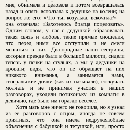
мне, обнимала и целовала и потом возвращалась
назад и опять всползала к дедушке на колени; на
вопрос же его: «Что ты, козулька, вскочила?» —
она отвечала: «Захотелось братца поцеловать».
Одним словом, у нас с дедушкой образовалась
такая связь и любовь, такие прямые сношения,
что перед ними все отступили и не смели
мешаться в них. Двоюродные наши сестрицы,
которые прежде были в большой милости, сидели
теперь у печки на стульях, а мы у дедушки на
кровати; видя, что он не обращает на них
никакого вниманья, а занимается нами,
генеральские дочки (как их называли), соскучась
молчать и не принимая участия в наших
разговорах, уходили потихоньку из комнаты в
девичью, где было им гораздо веселее.
Хотя мать мне ничего не говорила, но я узнал
из ее разговоров с отцом, иногда не совсем
приятных, что она имела недружелюбные
объяснения с бабушкой и тетушкой, или, просто