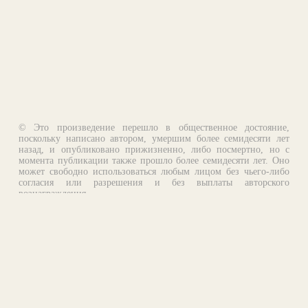
© Это произведение перешло в общественное достояние,
поскольку написано автором, умершим более семидесяти лет
назад, и опубликовано прижизненно, либо посмертно, но с
момента публикации также прошло более семидесяти лет. Оно
может свободно использоваться любым лицом без чьего-либо
согласия или разрешения и без выплаты авторского
вознаграждения.
Email:
otklik@ilibrary.ru
О библиотеке
Реклама на сайте
©1996—2026 Алексей Комаров. Подборка произведений,
оформление, программирование.