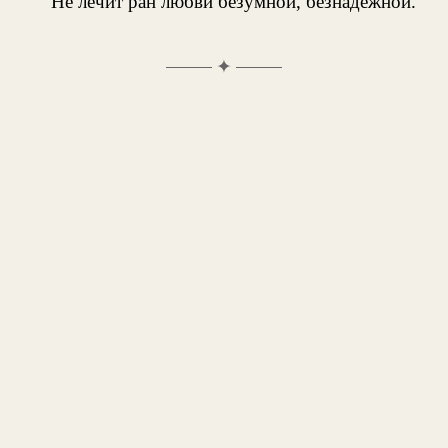
Не лечит ран любви безумной, безнадежной.
✦