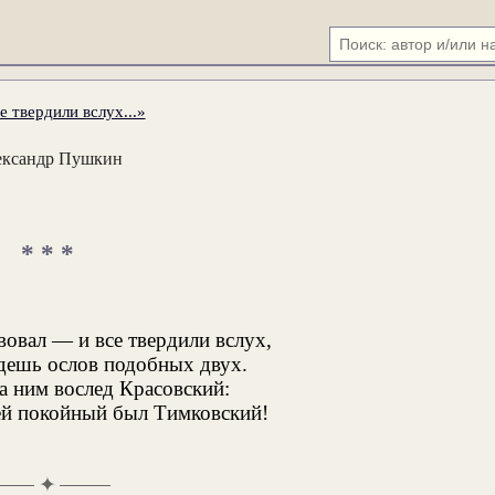
 твердили вслух...»
ександр Пушкин
* * *
вовал — и все твердили вслух,
йдешь ослов подобных двух.
а ним вослед Красовский:
ей покойный был Тимковский!
✦