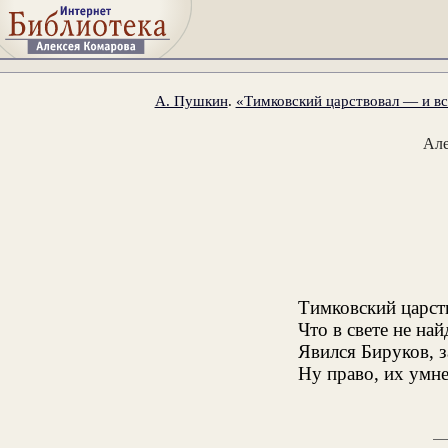
А. Пушкин
.
«Тимковский царствовал — и все
Ал
Тимковский царст
Что в свете не на
Явился Бируков, з
Ну право, их умн