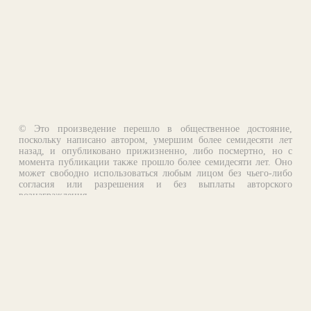
© Это произведение перешло в общественное достояние,
поскольку написано автором, умершим более семидесяти лет
назад, и опубликовано прижизненно, либо посмертно, но с
момента публикации также прошло более семидесяти лет. Оно
может свободно использоваться любым лицом без чьего-либо
согласия или разрешения и без выплаты авторского
вознаграждения.
Email:
otklik@ilibrary.ru
О библиотеке
Реклама на сайте
©1996—2026 Алексей Комаров. Подборка произведений,
оформление, программирование.