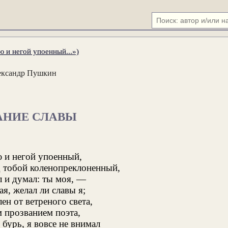
 и негой упоенный...»)
ександр Пушкин
АНИЕ СЛАВЫ
 и негой упоенный,
 тобой коленопреклоненный,
л и думал: ты моя, —
я, желал ли славы я;
ен от ветреного света,
 прозванием поэта,
 бурь, я вовсе не внимал