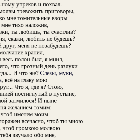
ному упреков и похвал.
молвы тревожить приговоры,
 ко мне томительные взоры
у мне тихо наложив,
ажи, ты любишь, ты счастлив?
ня, скажи, любить не будешь?
й друг, меня не позабудешь?
 молчание хранил,
 весь полон был, я мнил,
его, что грозный день разлуки
да... И что же?
Слезы, муки,
а
, всё на главу мою
г... Что я, где я? Стою,
лнией постигнутый в пустыне,
ной затмилося! И ныне
ня желанием томим:
 чтоб именем моим
поражен всечасно, чтоб ты мною
, чтоб громкою молвою
 тебя звучало обо мне,