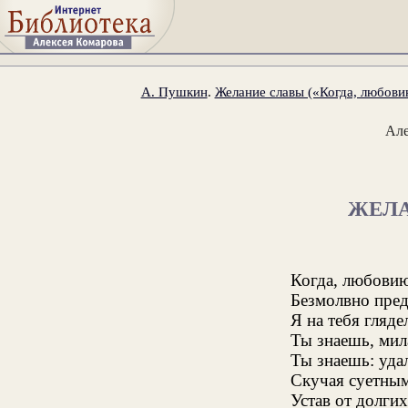
А. Пушкин
.
Желание славы («Когда, любовию
Ал
ЖЕЛ
Когда, любовию
Безмолвно пред
Я на тебя гляде
Ты знаешь, мила
Ты знаешь: удал
Скучая суетным
Устав от долгих