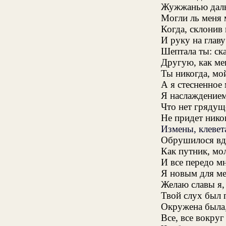
Жужжанью даль
Могли ль меня 
Когда, склонив
И руку на глав
Шептала ты: ск
Другую, как ме
Ты никогда, мо
А я стесненное
Я наслаждением
Что нет грядущ
Не придет никог
Измены, клевет
Обрушилося вдру
Как путник, мо
И все передо м
Я новым для ме
Желаю славы я,
Твой слух был 
Окружена была
Все, все вокруг