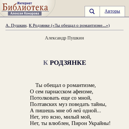
Авторы
А. Пушкин
.
К Родзянке («Ты обещал о романтизме...»)
Александр Пушкин
К
РОДЗЯНКЕ
Ты обещал о романтизме,
О сем парнасском афеизме,
Потолковать еще со мной,
Полтавских муз поведать тайны,
А пишешь мне об
ней
одной...
Нет, это ясно, милый мой,
Нет, ты влюблен, Пирон Украйны!