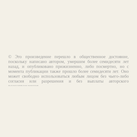
© Это произведение перешло в общественное достояние,
поскольку написано автором, умершим более семидесяти лет
назад, и опубликовано прижизненно, либо посмертно, но с
момента публикации также прошло более семидесяти лет. Оно
может свободно использоваться любым лицом без чьего-либо
согласия или разрешения и без выплаты авторского
вознаграждения.
Email:
otklik@ilibrary.ru
О библиотеке
Реклама на сайте
©1996—2026 Алексей Комаров. Подборка произведений,
оформление, программирование.