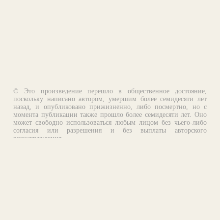
© Это произведение перешло в общественное достояние,
поскольку написано автором, умершим более семидесяти лет
назад, и опубликовано прижизненно, либо посмертно, но с
момента публикации также прошло более семидесяти лет. Оно
может свободно использоваться любым лицом без чьего-либо
согласия или разрешения и без выплаты авторского
вознаграждения.
Email:
otklik@ilibrary.ru
О библиотеке
Реклама на сайте
©1996—2026 Алексей Комаров. Подборка произведений,
оформление, программирование.