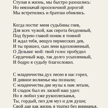
Ступая в жизнь, мы быстро разошлись:
Но невзначай проселочной дорогой
Мы встретились и братски обнялись.
Когда постиг меня судьбины гнев,
Для всех чужой, как сирота бездомный,
Под бурею главой поник я томной
И ждал тебя, вещун пермесских дев,
И ты пришел, сын лени вдохновенный,
О Дельвиг мой
: твой голос пробудил
Сердечный жар, так долго усыпленный,
И бодро я судьбу благословил.
С младенчества дух песен в нас горел,
И дивное волненье мы познали;
С младенчества две музы к нам летали,
И сладок был их лаской наш удел:
Но я любил уже рукоплесканья,
Ты, гордый, пел для муз и для души;
Свой дар как жизнь я тратил без вниманья,