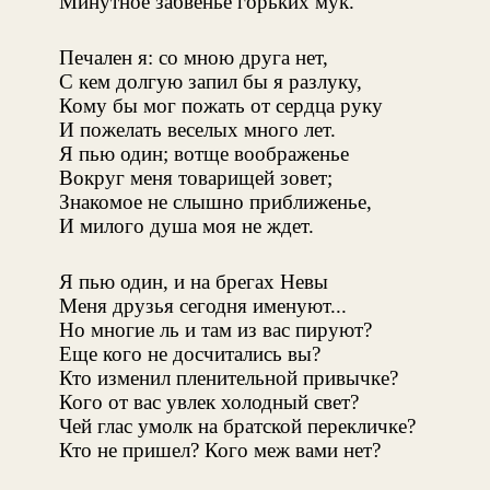
Минутное забвенье горьких мук.
Печален я: со мною друга нет,
С кем долгую запил бы я разлуку,
Кому бы мог пожать от сердца руку
И пожелать веселых много лет.
Я пью один; вотще воображенье
Вокруг меня товарищей зовет;
Знакомое не слышно приближенье,
И милого душа моя не ждет.
Я пью один, и на брегах Невы
Меня друзья сегодня именуют...
Но многие ль и там из вас пируют?
Еще кого не досчитались вы?
Кто изменил пленительной привычке?
Кого от вас увлек холодный свет?
Чей глас умолк на братской перекличке?
Кто не пришел? Кого меж вами нет?