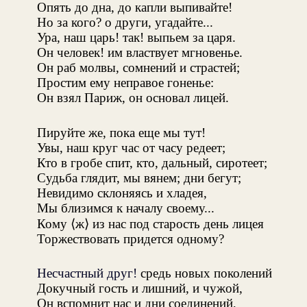
Опять до дна, до капли выпивайте!
Но за кого? о други, угадайте...
Ура, наш царь! так! выпьем за царя.
Он человек! им властвует мгновенье.
Он раб молвы, сомнений и страстей;
Простим ему неправое гоненье:
Он взял Париж, он основал лицей.
Пируйте же, пока еще мы тут!
Увы, наш круг час от часу редеет;
Кто в гробе спит, кто, дальный, сиротеет;
Судьба глядит, мы вянем; дни бегут;
Невидимо склоняясь и хладея,
Мы близимся к началу своему...
Кому ⟨ж⟩ из нас под старость день лицея
Торжествовать придется одному?
Несчастный друг!
средь новых поколений
Докучный гость и лишний, и чужой,
Он вспомнит нас и дни соединений,