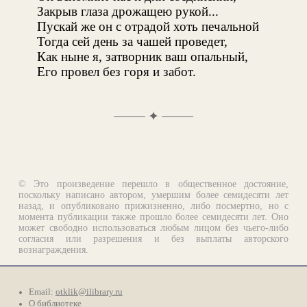
Закрыв глаза дрожащею рукой...
Пускай же он с отрадой хоть печальной
Тогда сей день за чашей проведет,
Как ныне я, затворник ваш опальный,
Его провел без горя и забот.
✦
© Это произведение перешло в общественное достояние,
поскольку написано автором, умершим более семидесяти лет
назад, и опубликовано прижизненно, либо посмертно, но с
момента публикации также прошло более семидесяти лет. Оно
может свободно использоваться любым лицом без чьего-либо
согласия или разрешения и без выплаты авторского
вознаграждения.
Email:
otklik@ilibrary.ru
О библиотеке