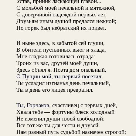
Устав, приник ласкающей главой...
С мольбой моей печальной и мятежной,
С доверчивой надеждой первых лет,
Друзьям иным душой предался нежной;
Но горек был небратский их привет.
И ныне здесь, в забытой сей глуши,
В обители пустынных вьюг и хлада,
Мне сладкая готовилась отрада:
Троих из вас, друзей моей души,
Здесь обнял я. Поэта дом опальный,
О Пущин мой, ты первый посетил
;
Ты усладил изгнанья день печальный,
Ты в день его лицея превратил.
Ты, Горчаков
, счастливец с первых дней,
Хвала тебе — фортуны блеск холодный
Не изменил души твоей свободной:
Все тот же ты для чести и друзей.
Нам разный путь судьбой назначен строгой;