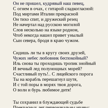
Он не пришел, кудрявый наш певец,
С огнем в очах, с гитарой сладкогласной:
Под миртами Италии прекрасной
Он тихо спит, и дружеский резец
Не начертал над русскою могилой
Слов несколько на языке родном,
Чтоб некогда нашел привет унылый
Сын севера, бродя в краю чужом.
Сидишь ли ты в кругу своих друзей,
Чужих небес любовник беспокойный?
Иль снова ты проходишь тропик знойный
И вечный лед полунощных морей?
Счастливый путь!.. С лицейского порога
Ты на корабль перешагнул шутя,
И с той поры в морях твоя дорога,
О волн и бурь любимое дитя!
Ты сохранил в блуждающей судьбе
Прекрасных лет первоначальны нравы: