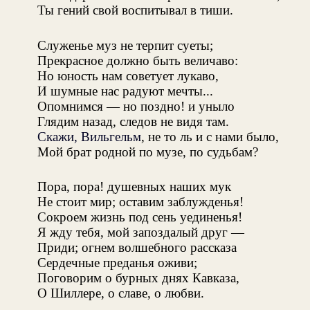
Ты гений свой воспитывал в тиши.
Служенье муз не терпит суеты;
Прекрасное должно быть величаво:
Но юность нам советует лукаво,
И шумные нас радуют мечты...
Опомнимся — но поздно! и уныло
Глядим назад, следов не видя там.
Скажи, Вильгельм
, не то ль и с нами было,
Мой брат родной по музе, по судьбам?
Пора, пора! душевных наших мук
Не стоит мир; оставим заблужденья!
Сокроем жизнь под сень уединенья!
Я жду тебя, мой запоздалый друг —
Приди; огнем волшебного рассказа
Сердечные преданья оживи;
Поговорим о бурных днях Кавказа,
О Шиллере, о славе, о любви.