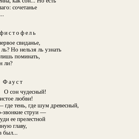
на, как сон... Но есть
аго: сочетанье
..
фистофель
первое свиданье,
 ль? Но нельзя ль узнать
лишь поминать,
н ли?
Фауст
О сон чудесный!
истое любви!
— где тень, где шум древесный,
о-звонкие струи —
руди ее прелестной
ную главу,
 был...