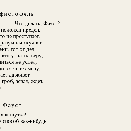
фистофель
Что делать, Фауст?
 положен предел,
то не преступает.
 разумная скучает:
ни, тот от дел;
 кто утратил веру;
диться не успел,
дился через меру,
вает да живет —
 гроб, зевая, ждет.
.
Фауст
хая шутка!
 способ как-нибудь
.