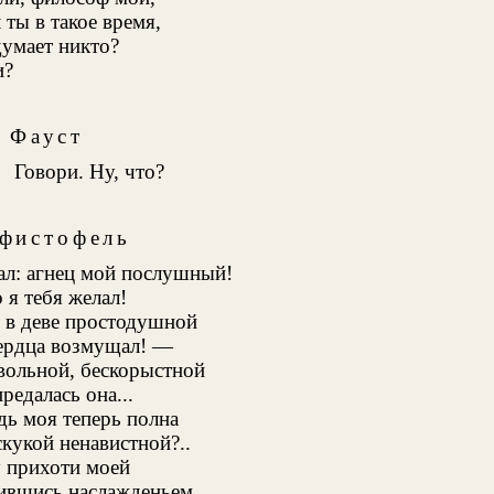
 ты в такое время,
думает никто?
и?
Фауст
Говори. Ну, что?
фистофель
ал: агнец мой послушный!
 я тебя желал!
 в деве простодушной
ердца возмущал! —
вольной, бескорыстной
редалась она...
дь моя теперь полна
скукой ненавистной?..
 прихоти моей
ившись наслажденьем,