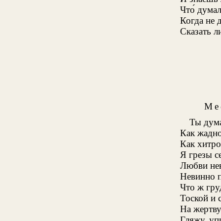
Что́ думал
Когда не 
Сказать л
Ме
Ты дум
Как жадно
Как хитро
Я грезы с
Любви не
Невинно п
Что ж гру
Тоской и 
На жертву
Гляжу, уп