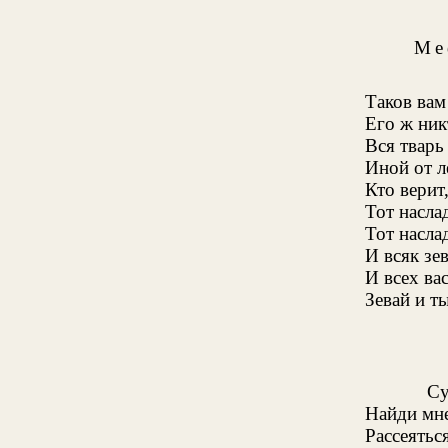
Ме
Таков вам
Его ж ник
Вся тварь
Иной от ле
Кто верит,
Тот насла
Тот насла
И всяк зе
И всех вас
Зевай и ты
Су
Найди мне
Рассеяться