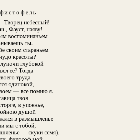
фистофель
Творец небесный!
ь, Фауст, наяву!
ым воспоминаньем
анываешь ты.
ебе своим стараньем
чудо красоты?
олуночи глубокой
вел ее? Тогда
воего труда
лся одинокой,
воем — все помню я.
савица твоя
сторге, в упоенье,
койною душой
жался в размышленье
ли мы с тобой,
шленье — скуки семя).
ли, философ мой,