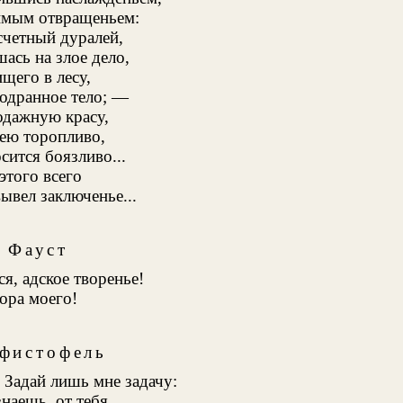
имым отвращеньем:
счетный дуралей,
ась на злое дело,
ищего в лесу,
одранное тело; —
одажную красу,
ею торопливо,
сится боязливо...
этого всего
ывел заключенье...
Фауст
я, адское творенье!
зора моего!
фистофель
 Задай лишь мне задачу:
знаешь, от тебя