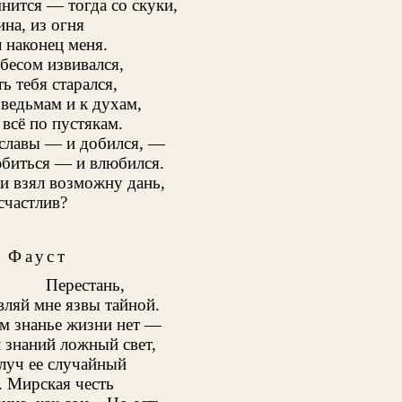
ится — тогда со скуки,
ина, из огня
 наконец меня.
бесом извивался,
ь тебя старался,
 ведьмам и к духам,
 всё по пустякам.
славы — и добился, —
биться — и влюбился.
и взял возможну дань,
счастлив?
Фауст
Перестань,
вляй мне язвы тайной.
м знанье жизни нет —
 знаний ложный свет,
 луч ее случайный
 Мирская честь