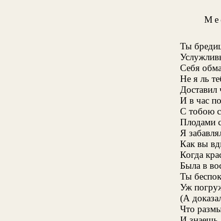
Ме
Ты бредиш
Услужлив
Себя обм
Не я ль т
Доставил 
И в час п
С тобою с
Плодами с
Я забавля
Как вы вд
Когда кра
Была в во
Ты беспо
Уж погру
(А доказа
Что размы
И знаешь 