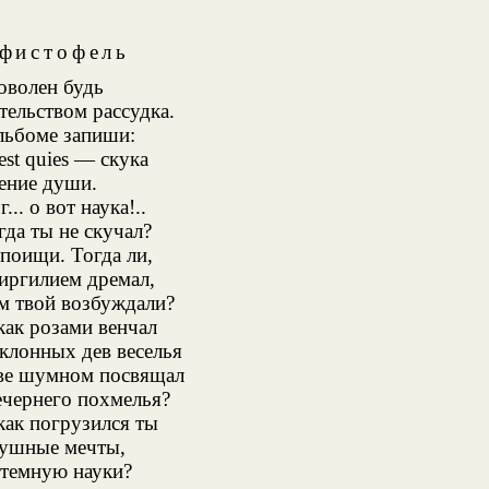
фистофель
волен будь
тельством рассудка.
льбоме запиши:
est quies — скука
ение души.
... о вот наука!..
гда ты не скучал?
поищи. Тогда ли,
иргилием дремал,
м твой возбуждали?
 как розами венчал
клонных дев веселья
тве шумном посвящал
чернего похмелья?
 как погрузился ты
душные мечты,
 темную науки?