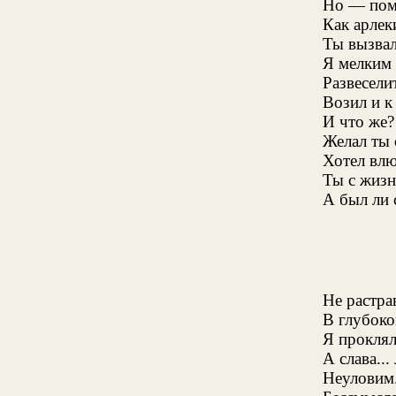
Но — помн
Как арлек
Ты вызвал
Я мелким 
Развеселит
Возил и к
И что же?
Желал ты 
Хотел влю
Ты с жизн
А был ли 
Не растра
В глубоко
Я проклял
А слава...
Неуловим.