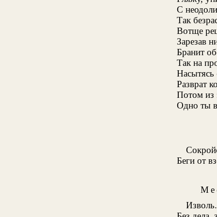
С неодол
Так безра
Вотще реш
Зарезав н
Бранит об
Так на пр
Насытясь 
Разврат ко
Потом из 
Одно ты в
Сокройс
Беги от в
Ме
Изволь.
Без дела, 