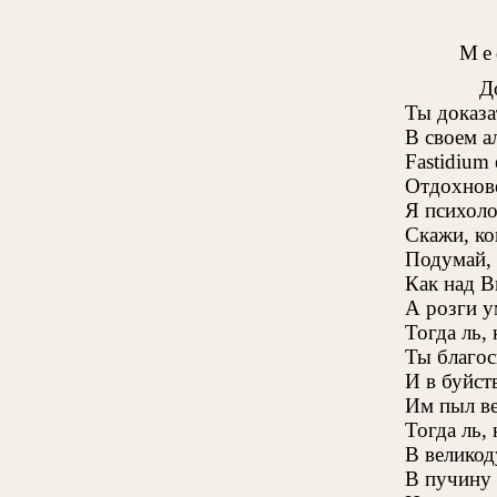
Ме
До
Ты доказа
В своем а
Fastidium 
Отдохнов
Я психолог
Скажи, ко
Подумай, 
Как над В
А розги у
Тогда ль,
Ты благос
И в буйс
Им пыл ве
Тогда ль,
В велико
В пучину