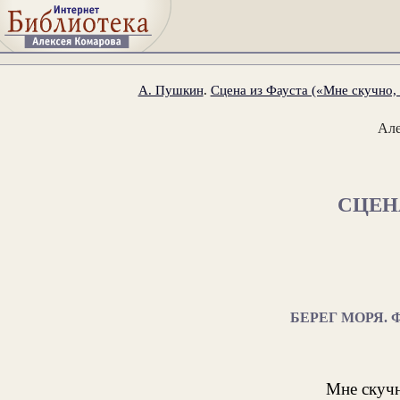
А. Пушкин
.
Сцена из Фауста («Мне скучно, б
Ал
СЦЕН
БЕРЕГ МОРЯ.
Мне скучн