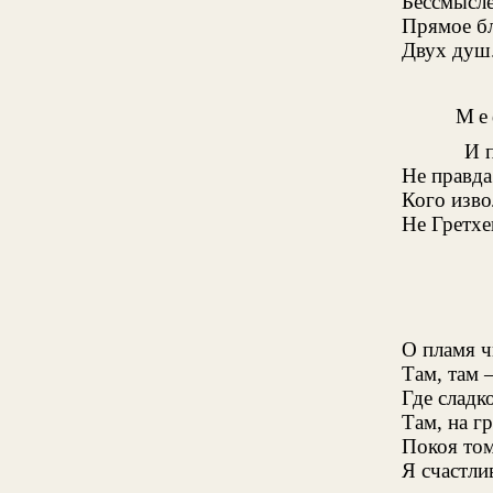
Бессмыслен
Прямое бл
Двух душ.
Ме
И 
Не правда
Кого изво
Не Гретхе
О пламя ч
Там, там 
Где сладк
Там, на г
Покоя том
Я счастлив