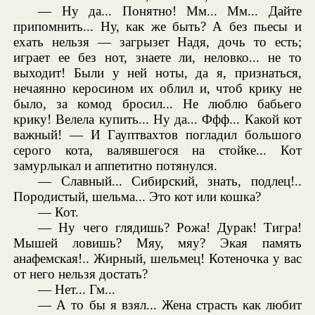
— Ну да... Понятно! Мм... Мм... Дайте
припомнить... Ну, как же быть? А без пьесы и
ехать нельзя — загрызет Надя, дочь то есть;
играет ее без нот, знаете ли, неловко... не то
выходит! Были у ней ноты, да я, признаться,
нечаянно керосином их облил и, чтоб крику не
было, за комод бросил... Не люблю бабьего
крику! Велела купить... Ну да... Ффф... Какой кот
важный! — И Гауптвахтов погладил большого
серого кота, валявшегося на стойке... Кот
замурлыкал и аппетитно потянулся.
— Славный... Сибирский, знать, подлец!..
Породистый, шельма... Это кот или кошка?
— Кот.
— Ну чего глядишь? Рожа! Дурак! Тигра!
Мышей ловишь? Мяу, мяу? Экая память
анафемская!.. Жирный, шельмец! Котеночка у вас
от него нельзя достать?
— Нет... Гм...
— А то бы я взял... Жена страсть как любит