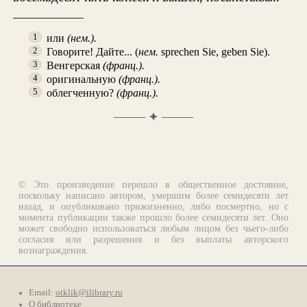
или
(нем.).
1
Говорите! Дайте... (
нем.
sprechen Sie, geben Sie).
2
Венгерская
(франц.).
3
оригинальную
(франц.).
4
облегченную?
(франц.).
5
✦
© Это произведение перешло в общественное достояние,
поскольку написано автором, умершим более семидесяти лет
назад, и опубликовано прижизненно, либо посмертно, но с
момента публикации также прошло более семидесяти лет. Оно
может свободно использоваться любым лицом без чьего-либо
согласия или разрешения и без выплаты авторского
вознаграждения.
Email:
otklik@ilibrary.ru
О библиотеке