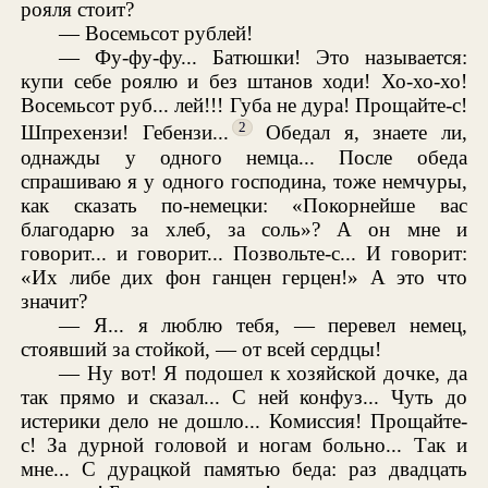
рояля стоит?
— Восемьсот рублей!
— Фу-фу-фу... Батюшки! Это называется:
купи себе роялю и без штанов ходи! Хо-хо-хо!
Восемьсот руб... лей!!! Губа не дура! Прощайте-с!
2
Шпрехензи! Гебензи...
Обедал я, знаете ли,
однажды у одного немца... После обеда
спрашиваю я у одного господина, тоже немчуры,
как сказать по-немецки: «Покорнейше вас
благодарю за хлеб, за соль»? А он мне и
говорит... и говорит... Позвольте-с... И говорит:
«Их либе дих фон ганцен герцен!» А это что
значит?
— Я... я люблю тебя, — перевел немец,
стоявший за стойкой, — от всей сердцы!
— Ну вот! Я подошел к хозяйской дочке, да
так прямо и сказал... С ней конфуз... Чуть до
истерики дело не дошло... Комиссия! Прощайте-
с! За дурной головой и ногам больно... Так и
мне... С дурацкой памятью беда: раз двадцать