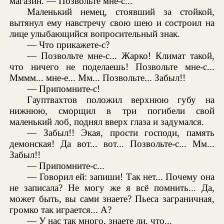
магазин. — Позвольте мне-с...
Маленький немец, стоявший за стойкой,
вытянул ему навстречу свою шею и состроил на
лице улыбающийся вопросительный знак.
— Что прикажете-с?
— Позвольте мне-с... Жарко! Климат такой,
что ничего не поделаешь! Позвольте мне-с...
Мммм... мне-е... Мм... Позвольте... Забыл!!
— Припомните-с!
Гауптвахтов положил верхнюю губу на
нижнюю, сморщил в три погибели свой
маленький лоб, поднял вверх глаза и задумался.
— Забыл!! Экая, прости господи, память
демонская! Да вот... вот... Позвольте-с... Мм...
Забыл!!
— Припомните-с...
— Говорил ей: запиши! Так нет... Почему она
не записала? Не могу же я всё помнить... Да,
может быть, вы сами знаете? Пьеса заграничная,
громко так играется... А?
— У нас так много, знаете ли, что...