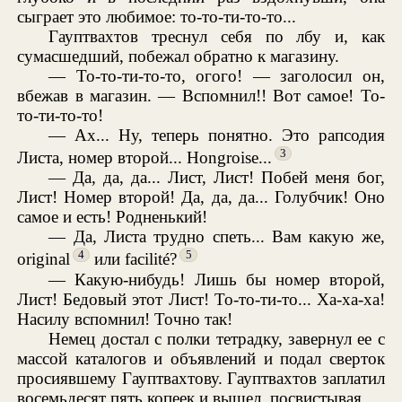
сыграет это любимое: то-то-ти-то-то...
Гауптвахтов треснул себя по лбу и, как
сумасшедший, побежал обратно к магазину.
— То-то-ти-то-то, огого! — заголосил он,
вбежав в магазин. — Вспомнил!! Вот самое! То-
то-ти-то-то!
— Ах... Ну, теперь понятно. Это рапсодия
3
Листа, номер второй... Hongroise...
— Да, да, да... Лист, Лист! Побей меня бог,
Лист! Номер второй! Да, да, да... Голубчик! Оно
самое и есть! Родненький!
— Да, Листа трудно спеть... Вам какую же,
4
5
original
или facilité?
— Какую-нибудь! Лишь бы номер второй,
Лист! Бедовый этот Лист! То-то-ти-то... Ха-ха-ха!
Насилу вспомнил! Точно так!
Немец достал с полки тетрадку, завернул ее с
массой каталогов и объявлений и подал сверток
просиявшему Гауптвахтову. Гауптвахтов заплатил
восемьдесят пять копеек и вышел, посвистывая.