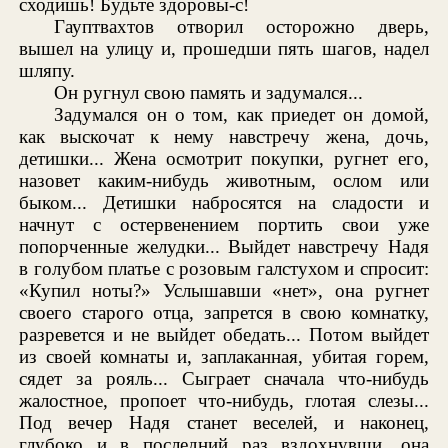
сходишь! Будьте здоровы-с!
Гауптвахтов отворил осторожно дверь,
вышел на улицу и, прошедши пять шагов, надел
шляпу.
Он ругнул свою память и задумался...
Задумался он о том, как приедет он домой,
как выскочат к нему навстречу жена, дочь,
детишки... Жена осмотрит покупки, ругнет его,
назовет каким-нибудь животным, ослом или
быком... Детишки набросятся на сладости и
начнут с остервенением портить свои уже
попорченные желудки... Выйдет навстречу Надя
в голубом платье с розовым галстухом и спросит:
«Купил ноты?» Услышавши «нет», она ругнет
своего старого отца, запрется в свою комнатку,
разревется и не выйдет обедать... Потом выйдет
из своей комнаты и, заплаканная, убитая горем,
сядет за рояль... Сыграет сначала что-нибудь
жалостное, пропоет что-нибудь, глотая слезы...
Под вечер Надя станет веселей, и наконец,
глубоко и в последний раз вздохнувши, она