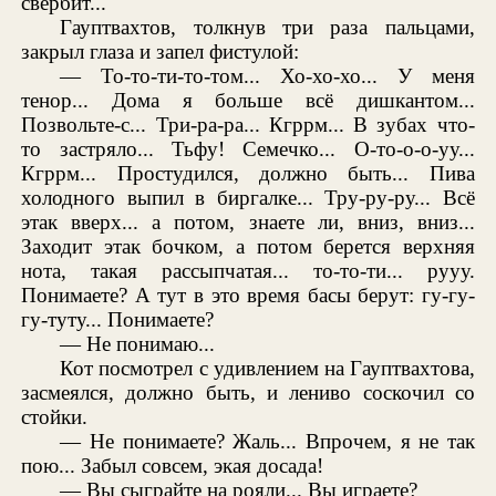
свербит...
Гауптвахтов, толкнув три раза пальцами,
закрыл глаза и запел фистулой:
— То-то-ти-то-том... Хо-хо-хо... У меня
тенор... Дома я больше всё дишкантом...
Позвольте-с... Три-ра-ра... Кгррм... В зубах что-
то застряло... Тьфу! Семечко... О-то-о-о-уу...
Кгррм... Простудился, должно быть... Пива
холодного выпил в биргалке... Тру-ру-ру... Всё
этак вверх... а потом, знаете ли, вниз, вниз...
Заходит этак бочком, а потом берется верхняя
нота, такая рассыпчатая... то-то-ти... рууу.
Понимаете? А тут в это время басы берут: гу-гу-
гу-туту... Понимаете?
— Не понимаю...
Кот посмотрел с удивлением на Гауптвахтова,
засмеялся, должно быть, и лениво соскочил со
стойки.
— Не понимаете? Жаль... Впрочем, я не так
пою... Забыл совсем, экая досада!
— Вы сыграйте на рояли... Вы играете?