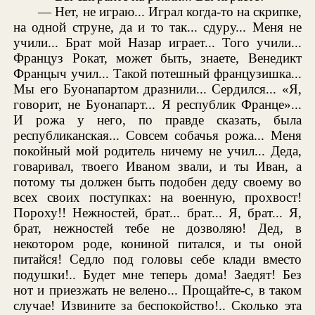
— Нет, не играю... Играл когда-то на скрипке,
на одной струне, да и то так... сдуру... Меня не
учили... Брат мой Назар играет... Того учили...
Француз Рокат, может быть, знаете, Венедикт
Францыч учил... Такой потешный французишка...
Мы его Буонапартом дразнили... Сердился... «Я,
говорит, не Буонапарт... Я республик Франце»...
И рожа у него, по правде сказать, была
республиканская... Совсем собачья рожа... Меня
покойный мой родитель ничему не учил... Деда,
говаривал, твоего Иваном звали, и ты Иван, а
потому ты должен быть подобен деду своему во
всех своих поступках: на военную, прохвост!
Пороху!! Нежностей, брат... брат... Я, брат... Я,
брат, нежностей тебе не дозволяю! Дед, в
некотором роде, кониной питался, и ты оной
питайся! Седло под головы себе клади вместо
подушки!.. Будет мне теперь дома! Заедят! Без
нот и приезжать не велено... Прощайте-с, в таком
случае! Извините за беспокойство!.. Сколько эта