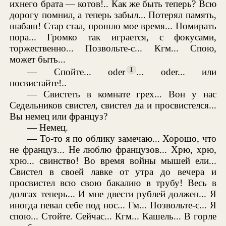
ихнего брата — котов!.. Как же быть теперь? Всю
дорогу помнил, а теперь забыл... Потерял память,
шабаш! Стар стал, прошло мое время... Помирать
пора... Громко так играется, с фокусами,
торжественно... Позвольте-с... Кгм... Спою,
может быть...
1
— Спойте... oder
... oder... или
посвистайте!..
— Свистеть в комнате грех... Вон у нас
Седельников свистел, свистел да и просвистелся...
Вы немец или француз?
— Немец.
— То-то я по облику замечаю... Хорошо, что
не француз... Не люблю французов... Хрю, хрю,
хрю... свинство! Во время войны мышей ели...
Свистел в своей лавке от утра до вечера и
просвистел всю свою бакалию в трубу! Весь в
долгах теперь... И мне двести рублей должен... Я
иногда певал себе под нос... Гм... Позвольте-с... Я
спою... Стойте. Сейчас... Кгм... Кашель... В горле