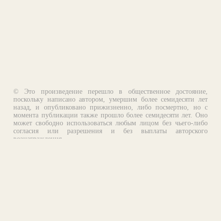
© Это произведение перешло в общественное достояние,
поскольку написано автором, умершим более семидесяти лет
назад, и опубликовано прижизненно, либо посмертно, но с
момента публикации также прошло более семидесяти лет. Оно
может свободно использоваться любым лицом без чьего-либо
согласия или разрешения и без выплаты авторского
вознаграждения.
Email:
otklik@ilibrary.ru
О библиотеке
Реклама на сайте
©1996—2026 Алексей Комаров. Подборка произведений,
оформление, программирование.