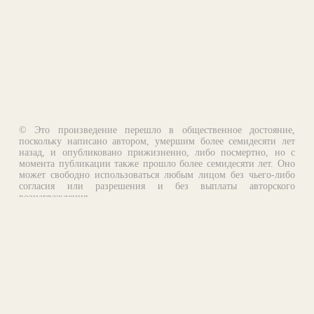
© Это произведение перешло в общественное достояние,
поскольку написано автором, умершим более семидесяти лет
назад, и опубликовано прижизненно, либо посмертно, но с
момента публикации также прошло более семидесяти лет. Оно
может свободно использоваться любым лицом без чьего-либо
согласия или разрешения и без выплаты авторского
вознаграждения.
Email:
otklik@ilibrary.ru
О библиотеке
Реклама на сайте
©1996—2026 Алексей Комаров. Подборка произведений,
оформление, программирование.