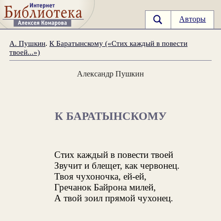
Авторы
А. Пушкин
.
К Баратынскому («Стих каждый в повести
твоей...»)
Александр Пушкин
К БАРАТЫНСКОМУ
Стих каждый в повести твоей
Звучит и блещет, как червонец.
Твоя чухоночка, ей-ей,
Гречанок Байрона милей,
А твой зоил прямой чухонец.