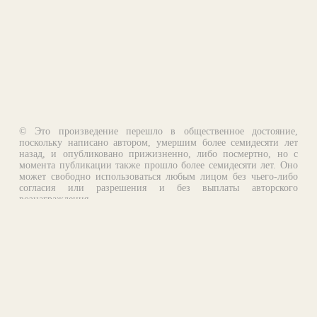
© Это произведение перешло в общественное достояние,
поскольку написано автором, умершим более семидесяти лет
назад, и опубликовано прижизненно, либо посмертно, но с
момента публикации также прошло более семидесяти лет. Оно
может свободно использоваться любым лицом без чьего-либо
согласия или разрешения и без выплаты авторского
вознаграждения.
Email:
otklik@ilibrary.ru
О библиотеке
Реклама на сайте
©1996—2026 Алексей Комаров. Подборка произведений,
оформление, программирование.