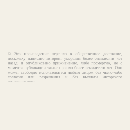
© Это произведение перешло в общественное достояние,
поскольку написано автором, умершим более семидесяти лет
назад, и опубликовано прижизненно, либо посмертно, но с
момента публикации также прошло более семидесяти лет. Оно
может свободно использоваться любым лицом без чьего-либо
согласия или разрешения и без выплаты авторского
вознаграждения.
Email:
otklik@ilibrary.ru
О библиотеке
Реклама на сайте
©1996—2026 Алексей Комаров. Подборка произведений,
оформление, программирование.