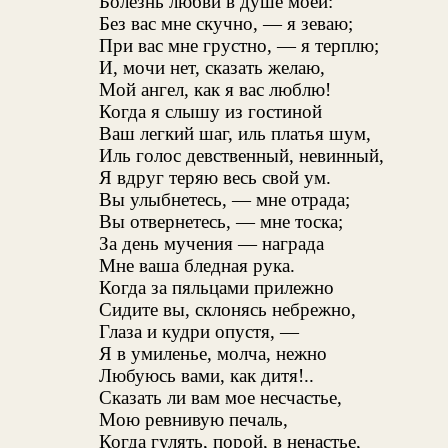
Болезнь любви в душе моей:
Без вас мне скучно, — я зеваю;
При вас мне грустно, — я терплю;
И, мочи нет, сказать желаю,
Мой ангел, как я вас люблю!
Когда я слышу из гостиной
Ваш легкий шаг, иль платья шум,
Иль голос девственный, невинный,
Я вдруг теряю весь свой ум.
Вы улыбнетесь, — мне отрада;
Вы отвернетесь, — мне тоска;
За день мучения — награда
Мне ваша бледная рука.
Когда за пяльцами прилежно
Сидите вы, склонясь небрежно,
Глаза и кудри опустя, —
Я в умиленье, молча, нежно
Любуюсь вами, как дитя!..
Сказать ли вам мое несчастье,
Мою ревнивую печаль,
Когда гулять, порой, в ненастье,