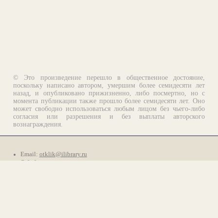
© Это произведение перешло в общественное достояние,
поскольку написано автором, умершим более семидесяти лет
назад, и опубликовано прижизненно, либо посмертно, но с
момента публикации также прошло более семидесяти лет. Оно
может свободно использоваться любым лицом без чьего-либо
согласия или разрешения и без выплаты авторского
вознаграждения.
Email:
otklik@ilibrary.ru
О библиотеке
Реклама на сайте
©1996—2026 Алексей Комаров. Подборка произведений,
оформление, программирование.