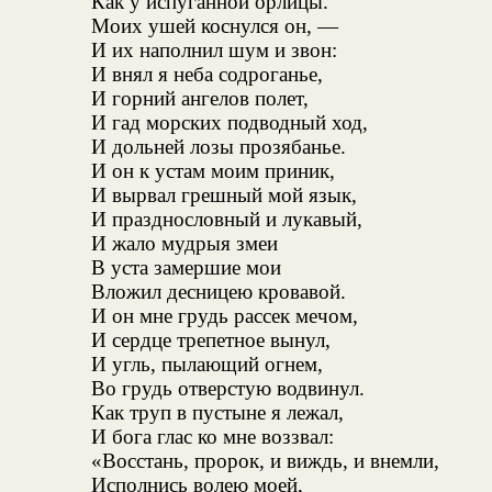
Как у испуганной орлицы.
Моих ушей коснулся он, —
И их наполнил шум и звон:
И внял я неба содроганье,
И горний ангелов полет,
И гад морских подводный ход,
И дольней лозы прозябанье.
И он к устам моим приник,
И вырвал грешный мой язык,
И празднословный и лукавый,
И жало мудрыя змеи
В уста замершие мои
Вложил десницею кровавой.
И он мне грудь рассек мечом,
И сердце трепетное вынул,
И угль, пылающий огнем,
Во грудь отверстую водвинул.
Как труп в пустыне я лежал,
И бога глас ко мне воззвал:
«Восстань, пророк, и виждь, и внемли,
Исполнись волею моей,