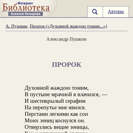
Авторы
А. Пушкин
.
Пророк («Духовной жаждою томим...»)
Александр Пушкин
ПРОРОК
Духовной жаждою томим,
В пустыне мрачной я влачился, —
И шестикрылый серафим
На перепутье мне явился.
Перстами легкими как сон
Моих зениц коснулся он.
Отверзлись вещие зеницы,