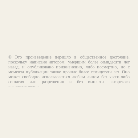
© Это произведение перешло в общественное достояние,
поскольку написано автором, умершим более семидесяти лет
назад, и опубликовано прижизненно, либо посмертно, но с
момента публикации также прошло более семидесяти лет. Оно
может свободно использоваться любым лицом без чьего-либо
согласия или разрешения и без выплаты авторского
вознаграждения.
Email:
otklik@ilibrary.ru
О библиотеке
Реклама на сайте
©1996—2026 Алексей Комаров. Подборка произведений,
оформление, программирование.