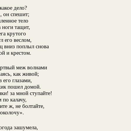
акое дело?
, он спешит;
ленное тело
а ноги тащит,
ега крутого
л его веслом,
ц вниз поплыл снова
ой и крестом.
ертвый меж волнами
аясь, как живой;
 его глазами,
ик пошел домой.
ки! за мной ступайте!
 по калачу,
ите ж, не болтайте,
поколочу».
огода зашумела,