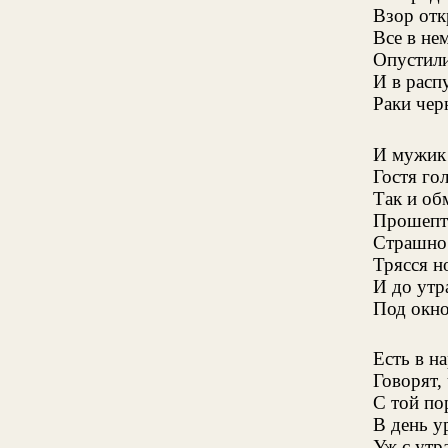
Взор отк
Все в не
Опустили
И в расп
Раки чер
И мужик 
Гостя гол
Так и об
Прошепта
Страшно 
Трясся н
И до утр
Под окно
Есть в н
Говорят,
С той по
В день у
Уж с утра