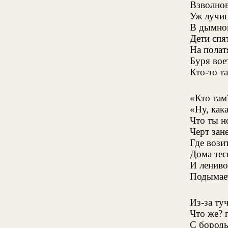
Взволнов
Уж лучин
В дымной
Дети спят
На полат
Буря вое
Кто-то та
«Кто там
«Ну, кака
Что ты н
Черт зане
Где вози
Дома тес
И ленив
Подымает
Из-за ту
Что же? 
С бороды