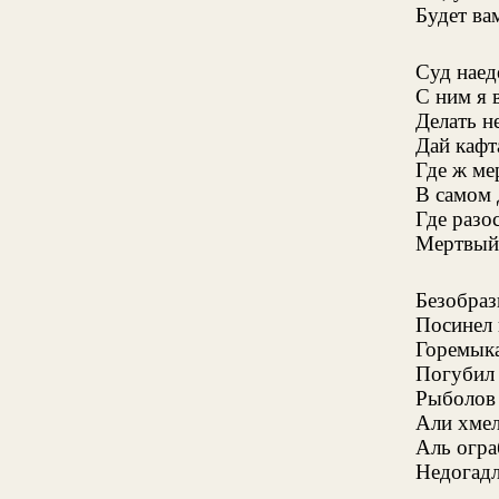
Будет ва
Суд наеде
С ним я в
Делать не
Дай кафта
Где ж ме
В самом 
Где разо
Мертвый 
Безобраз
Посинел 
Горемыка
Погубил 
Рыболов 
Али хмел
Аль огра
Недогадл