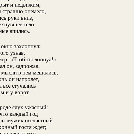
рыт и недвижим,
м страшно онемело,
сь руки вниз,
ухнувшее тело
ные впились.
окно захлопнул:
ого узнав,
мер: «Чтоб ты лопнул!»
л он, задрожав.
мысли в нем мешались,
очь он напролет,
а всё стучались
м и у ворот.
ароде слух ужасный:
 что каждый год
ры мужик несчастный
рочный гостя ждет;
 погода злится,