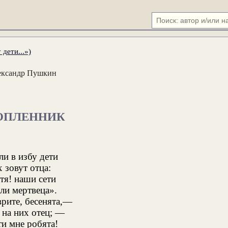
дети...»)
ександр Пушкин
ОПЛЕННИК
и в избу дети
 зовут отца:
ятя! наши сети
и мертвеца».
врите, бесенята,—
 на них отец; —
ти мне робята!