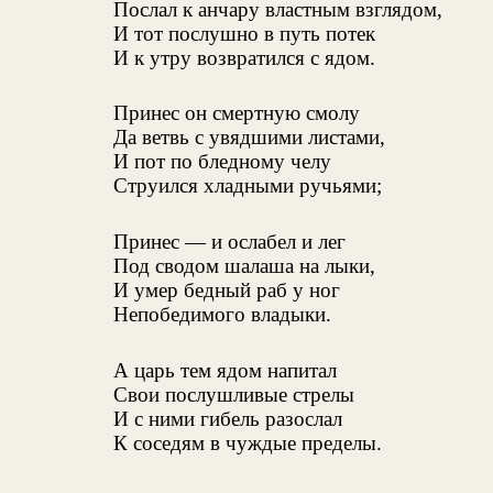
Послал к анчару властным взглядом,
И тот послушно в путь потек
И к утру возвратился с ядом.
Принес он смертную смолу
Да ветвь с увядшими листами,
И пот по бледному челу
Струился хладными ручьями;
Принес — и ослабел и лег
Под сводом шалаша на лыки,
И умер бедный раб у ног
Непобедимого владыки.
А царь тем ядом напитал
Свои послушливые стрелы
И с ними гибель разослал
К соседям в чуждые пределы.