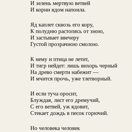
И зелень мертвую ветвей
И корни ядом напоила.
Яд каплет сквозь его кору,
К полудню растопясь от зною,
И застывает ввечеру
Густой прозрачною смолою.
К нему и птица не летит,
И тигр нейдет: лишь вихорь черный
На древо смерти набежит —
И мчится прочь, уже тлетворный.
И если туча оросит,
Блуждая, лист его дремучий,
С его ветвей, уж ядовит,
Стекает дождь в песок горючий.
Но человека человек