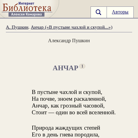
Авторы
А. Пушкин
.
Анчар («В пустыне чахлой и скупой...»)
Александр Пушкин
АНЧАР
1
В пустыне чахлой и скупой,
На почве, зноем раскаленной,
Анчар, как грозный часовой,
Стоит — один во всей вселенной.
Природа жаждущих степей
Его в день гнева породила,