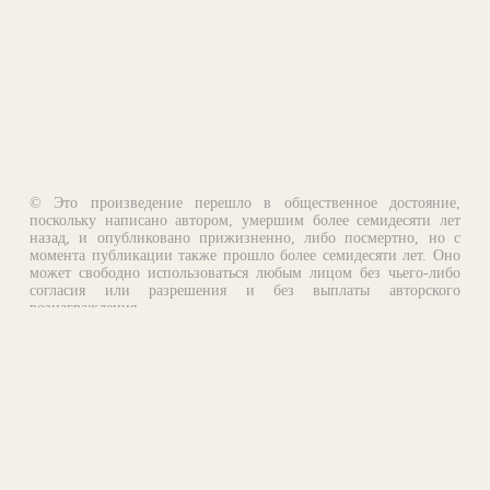
© Это произведение перешло в общественное достояние,
поскольку написано автором, умершим более семидесяти лет
назад, и опубликовано прижизненно, либо посмертно, но с
момента публикации также прошло более семидесяти лет. Оно
может свободно использоваться любым лицом без чьего-либо
согласия или разрешения и без выплаты авторского
вознаграждения.
Email:
otklik@ilibrary.ru
О библиотеке
Реклама на сайте
©1996—2026 Алексей Комаров. Подборка произведений,
оформление, программирование.