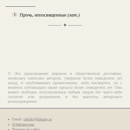
Прочь, непосвященные
(лат.)
1
✦
© Это произведение перешло в общественное достояние,
поскольку написано автором, умершим более семидесяти лет
назад, и опубликовано прижизненно, либо посмертно, но с
момента публикации также прошло более семидесяти лет. Оно
может свободно использоваться любым лицом без чьего-либо
согласия или разрешения и без выплаты авторского
вознаграждения.
Email:
otklik@ilibrary.ru
О библиотеке
Реклама на сайте