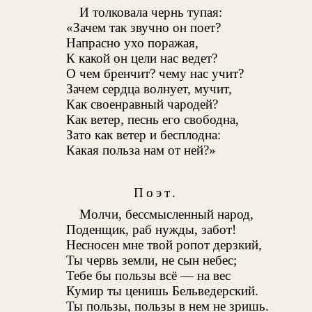
И толковала чернь тупая:
«Зачем так звучно он поет?
Напрасно ухо поражая,
К какой он цели нас ведет?
О чем бренчит? чему нас учит?
Зачем сердца волнует, мучит,
Как своенравный чародей?
Как ветер, песнь его свободна,
Зато как ветер и бесплодна:
Какая польза нам от ней?»
Поэт.
Молчи, бессмысленный народ,
Поденщик, раб нужды, забот!
Несносен мне твой ропот дерзкий,
Ты червь земли, не сын небес;
Тебе бы пользы всё — на вес
Кумир ты ценишь Бельведерский.
Ты пользы, пользы в нем не зришь.