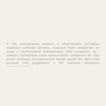
© Это произведение перешло в общественное достояние,
поскольку написано автором, умершим более семидесяти лет
назад, и опубликовано прижизненно, либо посмертно, но с
момента публикации также прошло более семидесяти лет. Оно
может свободно использоваться любым лицом без чьего-либо
согласия или разрешения и без выплаты авторского
вознаграждения.
Email:
otklik@ilibrary.ru
О библиотеке
Реклама на сайте
©1996—2026 Алексей Комаров. Подборка произведений,
оформление, программирование.