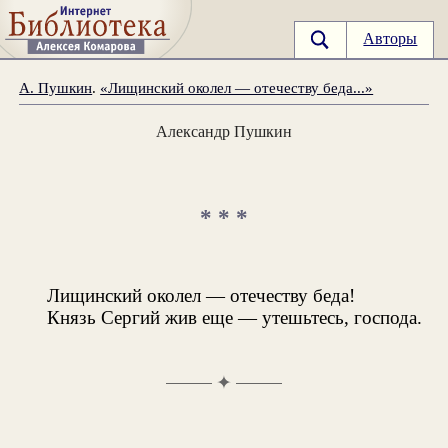
Авторы
А. Пушкин
.
«Лищинский околел — отечеству беда...»
Александр Пушкин
* * *
Лищинский околел — отечеству беда!
Князь Сергий жив еще — утешьтесь, господа.
✦