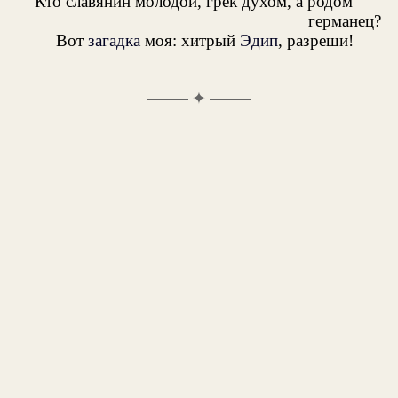
Кто славянин молодой, грек духом, а родом
германец?
Вот
загадка
моя: хитрый
Эдип
, разреши!
✦