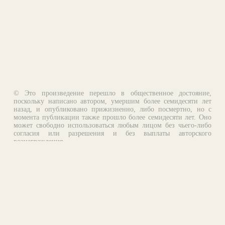
© Это произведение перешло в общественное достояние,
поскольку написано автором, умершим более семидесяти лет
назад, и опубликовано прижизненно, либо посмертно, но с
момента публикации также прошло более семидесяти лет. Оно
может свободно использоваться любым лицом без чьего-либо
согласия или разрешения и без выплаты авторского
вознаграждения.
Email:
otklik@ilibrary.ru
О библиотеке
Реклама на сайте
©1996—2026 Алексей Комаров. Подборка произведений,
оформление, программирование.