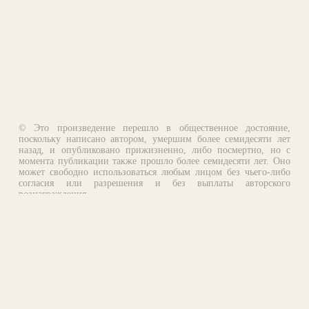
© Это произведение перешло в общественное достояние,
поскольку написано автором, умершим более семидесяти лет
назад, и опубликовано прижизненно, либо посмертно, но с
момента публикации также прошло более семидесяти лет. Оно
может свободно использоваться любым лицом без чьего-либо
согласия или разрешения и без выплаты авторского
вознаграждения.
Email:
otklik@ilibrary.ru
О библиотеке
Реклама на сайте
©1996—2026 Алексей Комаров. Подборка произведений,
оформление, программирование.