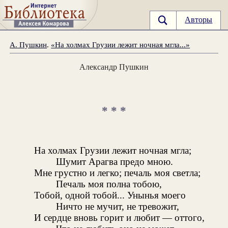
Авторы
А. Пушкин
.
«На холмах Грузии лежит ночная мгла...»
Александр Пушкин
* * *
На холмах Грузии лежит ночная мгла;
Шумит Арагва предо мною.
Мне грустно и легко; печаль моя светла;
Печаль моя полна тобою,
Тобой, одной тобой... Унынья моего
Ничто не мучит, не тревожит,
И сердце вновь горит и любит — оттого,