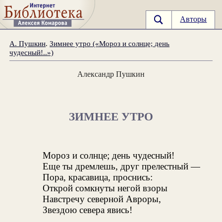
Авторы
А. Пушкин
.
Зимнее утро («Мороз и солнце; день
чудесный!..»)
Александр Пушкин
ЗИМНЕЕ УТРО
Мороз и солнце; день чудесный!
Еще ты дремлешь, друг прелестный —
Пора, красавица, проснись:
Открой сомкнуты негой взоры
Навстречу северной Авроры,
Звездою севера явись!