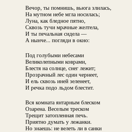
Вечор, ты помнишь, вьюга злилась,
На мутном небе мгла носилась;
Луна, как бледное пятно,
Сквозь тучи мрачные желтела,
И ты печальная сидела —
А нынче... погляди в окно:
Под голубыми небесами
Великолепными коврами,
Блестя на солнце, снег лежит;
Прозрачный лес один чернеет,
И ель сквозь иней зеленеет,
И речка подо льдом блестит.
Вся комната янтарным блеском
Озарена. Веселым треском
Трещит затопленная печь.
Приятно думать у лежанки.
Но знаешь: не велеть ли в санки