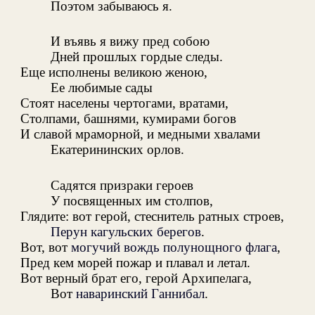
Поэтом забываюсь я.
И въявь я вижу пред собою
Дней прошлых гордые следы.
Еще исполнены великою женою,
Ее любимые сады
Стоят населены чертогами, вратами,
Столпами, башнями, кумирами богов
И славой мраморной, и медными хвалами
Екатерининских орлов.
Садятся призраки героев
У посвященных им столпов,
Глядите: вот герой, стеснитель ратных строев,
Перун кагульских берегов
.
Вот, вот
могучий вождь полунощного флага
,
Пред кем морей пожар и плавал и летал.
Вот верный брат его, герой Архипелага,
Вот
наваринский Ганнибал
.