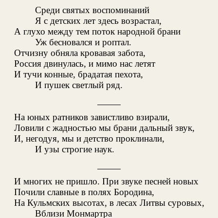
Среди святых воспоминаний
Я с детских лет здесь возрастал,
А глухо между тем поток народной брани
Уж бесновался и роптал.
Отчизну обняла кровавая забота,
Россия двинулась, и мимо нас летят
И тучи конные, брадатая пехота,
И пушек светлый ряд.
На юных ратников завистливо взирали,
Ловили с жадностью мы брани дальный звук,
И, негодуя, мы и детство проклинали,
И узы строгие наук.
И многих не пришло. При звуке песней новых
Почили славные в полях Бородина,
На Кульмских высотах, в лесах Литвы суровых,
Вблизи Монмартра