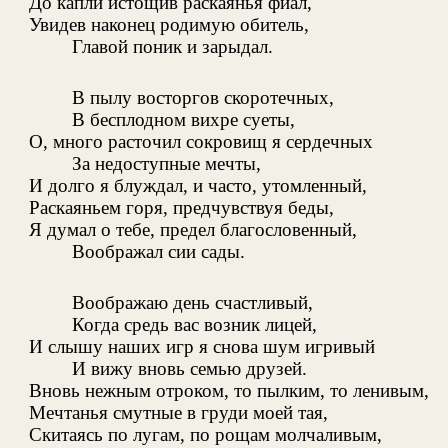
До капли истощив раскаянья фиал,
Увидев наконец родимую обитель,
Главой поник и зарыдал.
В пылу восторгов скоротечных,
В бесплодном вихре суеты,
О, много расточил сокровищ я сердечных
За недоступные мечты,
И долго я блуждал, и часто, утомленный,
Раскаяньем горя, предчувствуя беды,
Я думал о тебе, предел благословенный,
Воображал сии сады.
Воображаю день счастливый,
Когда средь вас возник лицей,
И слышу наших игр я снова шум игривый
И вижу вновь семью друзей.
Вновь нежным отроком, то пылким, то ленивым,
Мечтанья смутные в груди моей тая,
Скитаясь по лугам, по рощам молчаливым,