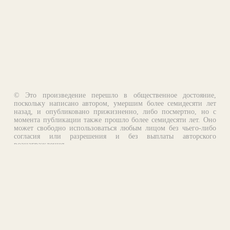
© Это произведение перешло в общественное достояние,
поскольку написано автором, умершим более семидесяти лет
назад, и опубликовано прижизненно, либо посмертно, но с
момента публикации также прошло более семидесяти лет. Оно
может свободно использоваться любым лицом без чьего-либо
согласия или разрешения и без выплаты авторского
вознаграждения.
Email:
otklik@ilibrary.ru
О библиотеке
Реклама на сайте
©1996—2026 Алексей Комаров. Подборка произведений,
оформление, программирование.