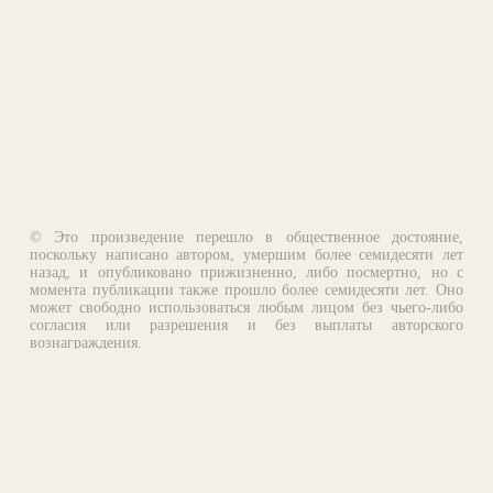
© Это произведение перешло в общественное достояние,
поскольку написано автором, умершим более семидесяти лет
назад, и опубликовано прижизненно, либо посмертно, но с
момента публикации также прошло более семидесяти лет. Оно
может свободно использоваться любым лицом без чьего-либо
согласия или разрешения и без выплаты авторского
вознаграждения.
Email:
otklik@ilibrary.ru
О библиотеке
Реклама на сайте
©1996—2026 Алексей Комаров. Подборка произведений,