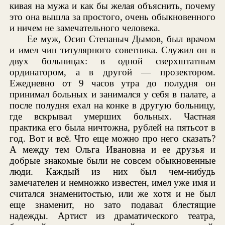
кивая на мужа и как бы желая объяснить, почему
это она вышла за простого, очень обыкновенного
и ничем не замечательного человека.
Ее муж, Осип Степаныч Дымов, был врачом
и имел чин титулярного советника. Служил он в
двух больницах: в одной сверхштатным
ординатором, а в другой — прозектором.
Ежедневно от 9 часов утра до полудня он
принимал больных и занимался у себя в палате, а
после полудня ехал на конке в другую больницу,
где вскрывал умерших больных. Частная
практика его была ничтожна, рублей на пятьсот в
год. Вот и всё. Что еще можно про него сказать?
А между тем Ольга Ивановна и ее друзья и
добрые знакомые были не совсем обыкновенные
люди. Каждый из них был чем-нибудь
замечателен и немножко известен, имел уже имя и
считался знаменитостью, или же хотя и не был
еще знаменит, но зато подавал блестящие
надежды. Артист из драматического театра,