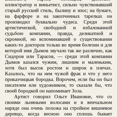
иллюстратор и виньетист, сильно чувствовавший
старый русский стиль, былину и эпос; на бумаге,
на фарфоре и на закопченных тарелках он
производил буквально чудеса. Среди этой
артистической, свободной и избалованной
судьбою компании, правда, деликатной и
скромной, но вспоминавшей о существовании
каких-то докторов только во время болезни и для
которой имя Дымов звучало так же различно, как
Сидоров или Тарасов, — среди этой компании
Дымов казался чужим, лишним и маленьким,
хотя был высок ростом и широк в плечах.
Казалось, что на нем чужой фрак и что у него
приказчицкая бородка. Впрочем, если бы он был
писателем или художником, то сказали бы, что
своей бородкой он напоминает Зола.
Артист говорил Ольге Ивановне, что со
своими льняными волосами и в венчальном
наряде она очень похожа на стройное вишневое
деревцо, когда весною оно сплошь бывает