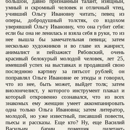
большой, давно признанный талант, изящный,
умный и скромный человек и отличный чтец,
учивший Ольгу Ивановну читать; певец из
оперы, добродушный толстяк, со вздохом
уверявший Ольгу Ивановну, что она губит себя:
если бы она не ленилась и взяла себя в руки, то из
нее вышла бы замечательная певица; затем
несколько художников и во главе их жанрист,
анималист и пейзажист Рябовский, очень
красивый белокурый молодой человек, лет 25,
имевший успех на выставках и продавший свою
последнюю картину за пятьсот рублей; он
поправлял Ольге Ивановне ее этюды и говорил,
что из нее, быть может, выйдет толк; затем
виолончелист, у которого инструмент плакал и
который откровенно сознавался, что из всех
знакомых ему женщин умеет аккомпанировать
одна только Ольга Ивановна; затем литератор,
молодой, но уже известный, писавший повести,
пьесы и рассказы. Еще кто? Ну, еще Василий
Васильич, барин, помещик, дилетант-