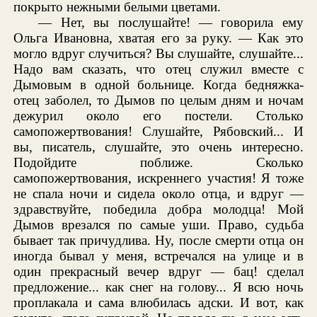
покрыто нежными белыми цветами.
— Нет, вы послушайте! — говорила ему
Ольга Ивановна, хватая его за руку. — Как это
могло вдруг случиться? Вы слушайте, слушайте...
Надо вам сказать, что отец служил вместе с
Дымовым в одной больнице. Когда бедняжка-
отец заболел, то Дымов по целым дням и ночам
дежурил около его постели. Столько
самопожертвования! Слушайте, Рябовский... И
вы, писатель, слушайте, это очень интересно.
Подойдите поближе. Сколько
самопожертвования, искреннего участия! Я тоже
не спала ночи и сидела около отца, и вдруг —
здравствуйте, победила добра молодца! Мой
Дымов врезался по самые уши. Право, судьба
бывает так причудлива. Ну, после смерти отца он
иногда бывал у меня, встречался на улице и в
один прекрасный вечер вдруг — бац! сделал
предложение... как снег на голову... Я всю ночь
проплакала и сама влюбилась адски. И вот, как