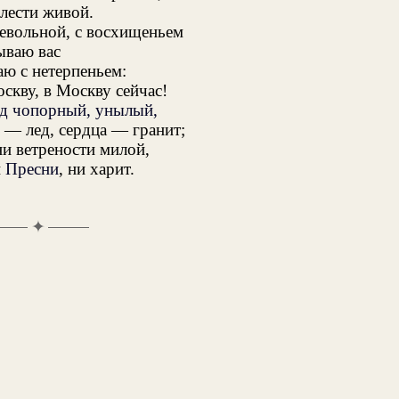
елести живой.
невольной, с восхищеньем
ываю вас
аю с нетерпеньем:
скву, в Москву сейчас!
д чопорный, унылый,
 — лед, сердца — гранит;
ни ветрености милой,
и
Пресни
, ни харит.
✦