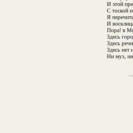
И этой пр
С тоской 
Я перечит
И восклиц
Пора! в Мо
Здесь
горо
Здесь речи
Здесь нет 
Ни муз, н