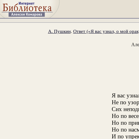
А. Пушкин
.
Ответ («Я вас узнал, о мой ораку
Ал
Я вас узна
Не по узо
Сих непод
Но по весе
Но по при
Но по нас
И по упрек