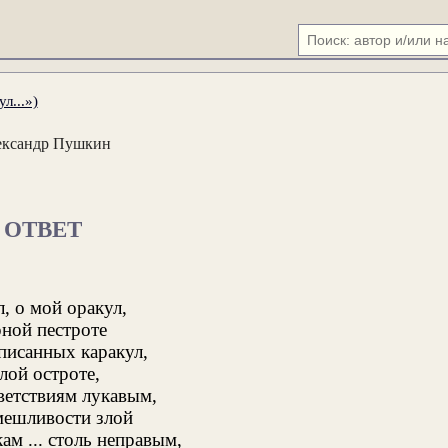
л...»)
ександр Пушкин
ОТВЕТ
л, о мой оракул,
рной пестроте
писанных каракул,
лой остроте,
ветствиям лукавым,
мешливости злой
ам ... столь неправым,