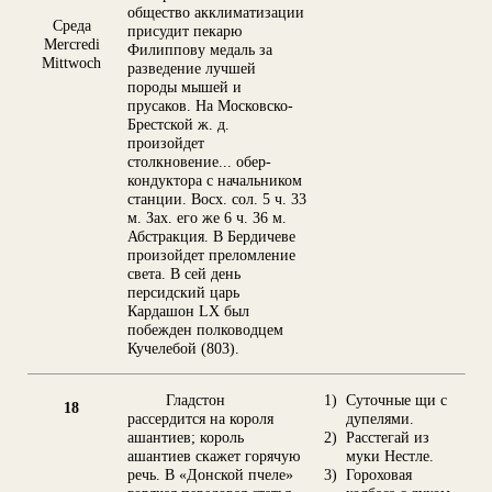
общество акклиматизации
Среда
присудит пекарю
Mercredi
Филиппову медаль за
Mittwoch
разведение лучшей
породы мышей и
прусаков. На Московско-
Брестской ж. д.
произойдет
столкновение... обер-
кондуктора с начальником
станции. Восх. сол. 5 ч. 33
м. Зах. его же 6 ч. 36 м.
Абстракция. В Бердичеве
произойдет преломление
света. В сей день
персидский царь
Кардашон LX был
побежден полководцем
Кучелебой (803).
Гладстон
1)
Суточные щи с
18
рассердится на короля
дупелями.
ашантиев; король
2)
Расстегай из
ашантиев скажет горячую
муки Нестле.
речь. В «Донской пчеле»
3)
Гороховая