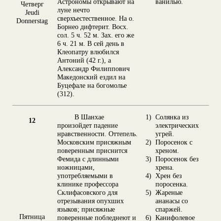
Астрономы открывают на
ванилью.
Четверг
луне нечто
Jeudi
сверхъестественное. На о.
Donnerstag
Борнео дифтерит. Восх.
сол. 5 ч. 52 м. Зах. его же
6 ч. 21 м. В сей день в
Клеопатру влюбился
Антоний (42 г.), а
Александр Филиппович
Македонский ездил на
Буцефале на богомолье
(312).
В Шанхае
1)
Солянка из
12
произойдет падение
электрических
нравственности. Оттепель.
угрей.
Московским присяжным
2)
Поросенок с
поверенным приснится
хреном.
Фемида с длинными
3)
Поросенок без
ножницами,
хрена.
употребляемыми в
4)
Хрен без
клинике профессора
поросенка.
Склифасовского для
5)
Жареные
отрезывания опухших
ананасы со
языков; присяжные
спаржей.
Пятница
поверенные побледнеют и
6)
Канифолевое