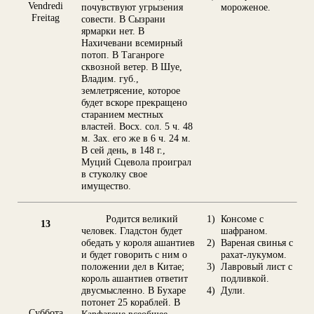
Vendredi
почувствуют угрызения
мороженое.
Freitag
совести. В Сызрани
ярмарки нет. В
Нахичевани всемирный
потоп. В Таганроге
сквозной ветер. В Шуе,
Владим. губ.,
землетрясение, которое
будет вскоре прекращено
старанием местных
властей. Восх. сол. 5 ч. 48
м. Зах. его же в 6 ч. 24 м.
В сей день, в 148 г.,
Муций Сцевола проиграл
в стуколку свое
имущество.
Родится великий
1)
Консоме с
13
человек. Гладстон будет
шафраном.
обедать у короля ашантиев
2)
Вареная свинья с
и будет говорить с ним о
рахат-лукумом.
положении дел в Китае;
3)
Лавровый лист с
король ашантиев ответит
подливкой.
двусмысленно. В Бухаре
4)
Дули.
потонет 25 кораблей. В
Суббота
Карфагене всеобщее