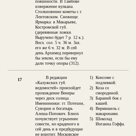
повинности. В Тамбове
извержение вулкана.
Столкновение кометы с г.
Лентовским. Снежище.
Ярмарка: в Макарьеве,
Костромской губ.
(деревянные ложки.
Выручено будет 7 р. 12 к.).
Восх. сол. 5 ч. 36 м. Зах.
его же 6 ч. 32 м. В сей
день Архимед перевернул
бы землю, если бы ему
дали точку опоры (312).
В редакции
1)
Консоме с
17
«Калужских губ.
подливкой.
ведомостей» произойдет
2)
Коза со
прохождение Венеры
смородиной.
через диск солнца.
3)
Бараний бок с
Именинники: гг. Потехин,
кашей.
Суворин и богатырь
4)
Вермишель с
Алеша-Попович. Блиох
макаронами.
почувствует угрызение
5)
Шоколад
совести, но краденого в
Иоганна Гоффа.
сей день и в предбудущие
не воротит. Московское