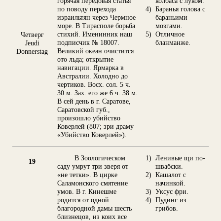
горячая передовая статья
колбаса с луком.
по поводу перехода
4)
Баранья голова с
израильтян через Чермное
бараньими
море. В Тирасполе борьба
мозгами.
стихий. Именинник наш
5)
Отличное
Четверг
подписчик № 18007.
бланманже.
Jeudi
Великий океан очистится
Donnerstag
ото льда; открытие
навигации. Ярмарка в
Австралии. Холодно до
чертиков. Восх. сол. 5 ч.
30 м. Зах. его же 6 ч. 38 м.
В сей день в г. Саратове,
Саратовской губ.,
произошло убийство
Коверлей (807; зри драму
«Убийство Коверлей»).
В Зоологическом
1)
Ленивые щи по-
19
саду умрут три зверя от
швабски.
«не тетки». В цирке
2)
Кашалот с
Саламонского смятение
начинкой.
умов. В г. Кинешме
3)
Уксус фри.
родится от одной
4)
Пудинг из
благородной дамы шесть
грибов.
близнецов, из коих все