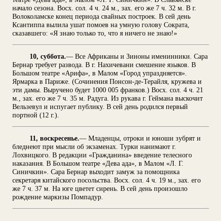
начало сезона. Восх. сол. 4 ч. 24 м., зах. его же 7 ч. 32 м. В г.
Волоколамске конец периода свайных построек. В сей день
Ксантиппа вылила ушат помоев на умную голову Сократа,
сказавшего: «Я знаю только то, что я ничего не знаю!»
10, суббота.
— Все Африканы и Зиноны именинники. Сара
Бернар требует развода. В г. Нахичевани смешение языков. В
Большом театре «Арифа», в Малом «Город упраздняется».
Ярмарка в Париже. (Сочинения Понсон-де-Терайля, кружева и
эти дамы. Выручено будет 1000 005 франков.) Восх. сол. 4 ч. 21
м., зах. его же 7 ч. 35 м. Радуга. Из рукава г. Геймана выскочит
Вельзевул и испугает публику. В сей день родился первый
портной (12 г.).
11, воскресенье.
— Младенцы, отроки и юноши зубрят и
бледнеют при мысли об экзаменах. Турки нанимают г.
Лохвицкого. В редакции «Гражданина» введение телесного
наказания. В Большом театре «Дева ада», в Малом «Л. Г.
Синичкин». Сара Бернар выходит замуж за помощника
секретаря китайского посольства. Восх. сол. 4 ч. 19 м., зах. его
же 7 ч. 37 м. На юге цветет сирень. В сей день произошло
рождение маркизы Помпадур.