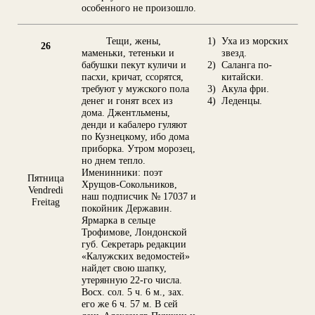
особенного не произошло.
Тещи, жены,
1)
Уха из морских
26
маменьки, тетеньки и
звезд.
бабушки пекут куличи и
2)
Саланга по-
пасхи, кричат, ссорятся,
китайски.
требуют у мужского пола
3)
Акула фри.
денег и гонят всех из
4)
Леденцы.
дома. Джентльмены,
денди и кабалеро гуляют
по Кузнецкому, ибо дома
приборка. Утром морозец,
но днем тепло.
Именинники: поэт
Пятница
Хрущов-Сокольников,
Vendredi
наш подписчик № 17037 и
Freitag
покойник Державин.
Ярмарка в сельце
Трофимове, Лондонской
губ. Секретарь редакции
«Калужских ведомостей»
найдет свою шапку,
утерянную 22-го числа.
Восх. сол. 5 ч. 6 м., зах.
его же 6 ч. 57 м. В сей