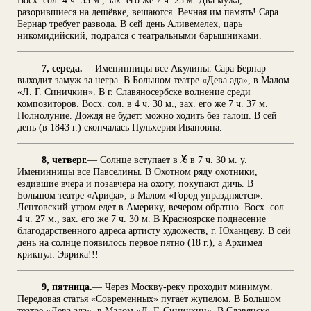
разорившиеся на дешёвке, вешаются. Вечная им память! Сара
Бернар требует развода. В сей день Аливемелех, царь
никомидийский, подрался с театральными барышниками.
7, середа.
— Именинницы все Акулины. Сара Бернар
выходит замуж за негра. В Большом театре «Дева ада», в Малом
«Л. Г. Синичкин». В г. Славяносербске волнение среди
композиторов. Восх. сол. в 4 ч. 30 м., зах. его же 7 ч. 37 м.
Полнолуние. Дождя не будет: можно ходить без галош. В сей
день (в 1843 г.) скончалась Пульхерия Ивановна.
8, четверг.
— Солнце вступает в
в 7 ч. 30 м. у.
Именинницы все Павселины. В Охотном ряду охотники,
ездившие вчера и позавчера на охоту, покупают дичь. В
Большом театре «Арифа», в Малом «Город упраздняется».
Лентовский утром едет в Америку, вечером обратно. Восх. сол.
4 ч. 27 м., зах. его же 7 ч. 30 м. В Красноярске поднесение
благодарственного адреса артисту художеств, г. Юханцеву. В сей
день на солнце появилось первое пятно (18 г.), а Архимед
крикнул: Эврика!!!
9, пятница.
— Через Москву-реку проходит минимум.
Передовая статья «Современных» пугает жупелом. В Большом
театре «Дева ада», в Малом «Л. Г. Синичкин». В Славянске