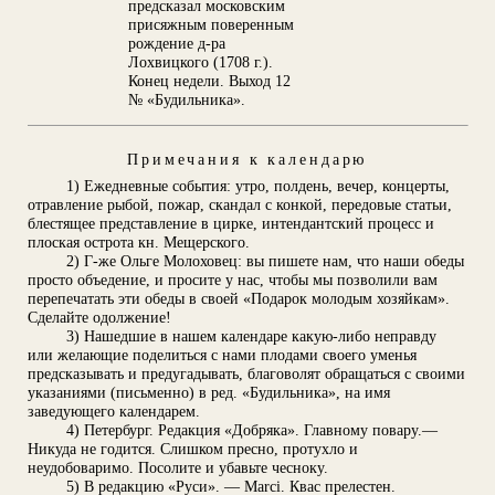
предсказал московским
присяжным поверенным
рождение д-ра
Лохвицкого (1708 г.).
Конец недели. Выход 12
№ «Будильника».
Примечания к календарю
1) Ежедневные события: утро, полдень, вечер, концерты,
отравление рыбой, пожар, скандал с конкой, передовые статьи,
блестящее представление в цирке, интендантский процесс и
плоская острота кн. Мещерского.
2) Г-же Ольге Молоховец: вы пишете нам, что наши обеды
просто объедение, и просите у нас, чтобы мы позволили вам
перепечатать эти обеды в своей «Подарок молодым хозяйкам».
Сделайте одолжение!
3) Нашедшие в нашем календаре какую-либо неправду
или желающие поделиться с нами плодами своего уменья
предсказывать и предугадывать, благоволят обращаться с своими
указаниями (письменно) в ред. «Будильника», на имя
заведующего календарем.
4) Петербург. Редакция «Добряка». Главному повару.—
Никуда не годится. Слишком пресно, протухло и
неудобоваримо. Посолите и убавьте чесноку.
5) В редакцию «Руси». — Marci. Квас прелестен.