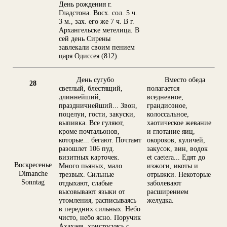
День рождения г.
Гладстона. Восх. сол. 5 ч.
3 м., зах. его же 7 ч. В г.
Архангельске метелица. В
сей день Сирены
завлекали своим пением
царя Одиссея (812).
День сугубо
Вместо обеда
28
светлый, блестящий,
полагается
длиннейший,
вседневное,
праздничнейший... Звон,
грандиозное,
поцелуи, гости, закуски,
колоссальное,
выпивка. Все гуляют,
хаотическое жевание
кроме почтальонов,
и глотание яиц,
которые... бегают. Почтамт
окороков, куличей,
разошлет 106 пуд.
закусок, вин, водок
визитных карточек.
et caetera... Едят до
Воскресенье
Много пьяных, мало
изжоги, икоты и
Dimanche
трезвых. Сильные
отрыжки. Некоторые
Sonntag
отдыхают, слабые
заболевают
высовывают языки от
расширением
утомления, расписываясь
желудка.
в передних сильных. Небо
чисто, небо ясно. Поручик
Ахахаев, христосуясь с