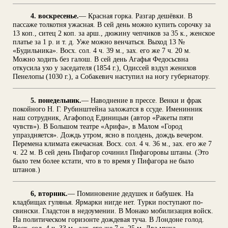
4. воскресенье.
— Красная горка. Разгар дешёвки. В
пассаже толкотня ужасная. В сей день можно купить сорочку за
13 коп., ситец 2 коп. за арш., дюжину чепчиков за 35 к., женское
платье за 1 р. и т. д. Уже можно венчаться. Выход 13 №
«Будильника». Восх. сол. 4 ч. 39 м., зах. его же 7 ч. 20 м.
Можно ходить без галош. В сей день Агафья Федосьсвна
откусила ухо у заседателя (1854 г.), Одиссей вздул женихов
Пенелопы (1030 г.), а Собакевич наступил на ногу губернатору.
5. понедельник.
— Наводнение в прессе. Венки и фрак
покойного Н. Г. Рубинштейна заложатся в ссуде. Именинник
наш сотрудник, Агафопод Единицын (автор «Ракеты пяти
чувств»). В Большом театре «Арифа», в Малом «Город
упраздняется». Дождь утром, ясно в полдень, дождь вечером.
Перемена климата ежечасная. Восх. сол. 4 ч. 36 м., зах. его же 7
ч. 22 м. В сей день Пифагор сочинил Пифагоровы штаны. (Это
было тем более кстати, что в то время у Пифагора не было
штанов.)
6, вторник.
— Поминовение дедушек и бабушек. На
кладбищах гулянья. Ярмарки нигде нет. Турки поступают по-
свински. Гладстон в недоумении. В Монако мобилизация войск.
На политическом горизонте дождевая туча. В Лондоне голод.
Восх. сол. 4 ч. 33 м., зах. его же 7 ч. 25 м. Два мужа,