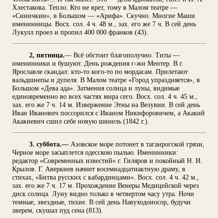
Хлестакова. Тепло. Кто не врет, тому в Малом театре —
«Синичкин», в Большом — «Арифа». Скучно. Многие Маши
именинницы. Восх. сол. 4 ч. 48 м., зах. его же 7 ч. В сей день
Лукулл проел и пропил 400 000 франков (43).
2, пятница.
— Всё обстоит благополучно. Титы —
именинники и бушуют. День рождения г-жи Ментер. В г.
Ярославле скандал: кто-то кого-то по мордасам. Прилетают
вальдшнепы и дупеля. В Малом театре «Город упраздняется», в
Большом «Дева ада». Затмения солнца и луны, видимые
единовременно во всех частях мира сего. Восх. сол. 4 ч. 45 м.,
зах. его же 7 ч. 14 м. Извержение Этны на Везувии. В сей день
Иван Иванович поссорился с Иваном Никифоровичем, а Акакий
Акакиевич сшил себе новую шинель (1842 г.).
3. суббота.—
Азовское море потонет в таганрогской грязи,
Черное море засыплется одесскою пылью. Именинники:
редактор «Современных известий» г. Гиляров и покойный Н. И.
Крылов. Г. Аверкиев начнет восемнадцатиактную драму, в
стихах, «Битва русских с кабардинцами». Восх. сол. 4 ч. 42 м.,
зах. его же 7 ч. 17 м. Прохождение Венеры Медицейской через
диск солнца. Луну видно только в четвертом часу утра. Ночи
темные, звездные, тихие. В сей день Навуходоносор, будучи
зверем, скушал пуд сена (813).