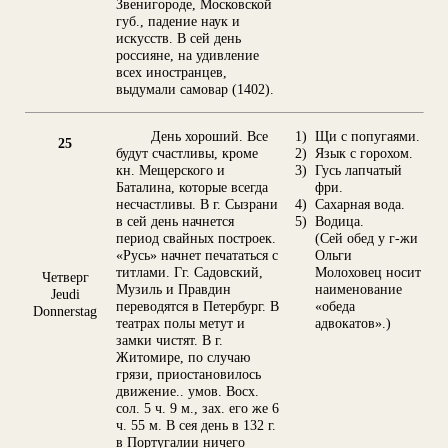
Звенигороде, Московской
губ., падение наук и
искусств. В сей день
россияне, на удивление
всех иностранцев,
выдумали самовар (1402).
День хороший. Все
1)
Щи с попугаями.
25
будут счастливы, кроме
2)
Язык с горохом.
кн. Мещерского и
3)
Гусь лапчатый
Баталина, которые всегда
фри.
несчастливы. В г. Сызрани
4)
Сахарная вода.
в сей день начнется
5)
Водица.
период свайных построек.
(Сей обед у г-жи
«Русь» начнет печататься с
Ольги
титлами. Гг. Садовский,
Молоховец носит
Четверг
Музиль и Правдин
наименование
Jeudi
переводятся в Петербург. В
«обеда
Donnerstag
театрах полы метут и
адвокатов».)
замки чистят. В г.
Житомире, по случаю
грязи, приостановилось
движение.. умов. Восх.
сол. 5 ч. 9 м., зах. его же 6
ч. 55 м. В сея день в 132 г.
в Португалии ничего