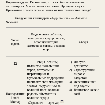
Порекомендуем. Вы пишете, что квас без тараканов —
иноземщина. Мы не согласны с вами. Процедить нужно.
Прикажите помыть жбаны: запах от них тлетворнее Запада!
Заведующий календарем «Будильника» —
Антоша
Чехонте.
Выдающиеся события,
метеорология, пророчества,
Число
всеобщая история,
Обеды
и день
коммерция, советы, рецепты
и пр.
Певцы, певицы,
1)
Ля-супе-
22
пьянисты, начальники
деликатес.
хоров, театральные
2)
Страсбургский
шарманщики и
пирог с
музыкальные подрядчики
капустой.
набивают свои чемоданы
3)
Лебединые шеи
златом, вырученным за
под соусом.
великий пост; великая
4)
Ванилевое желе с
Понедельник
радость объемлет их
соей.
Lundi
великие сердца.
Montag
7
«Стрельне» — аревуар