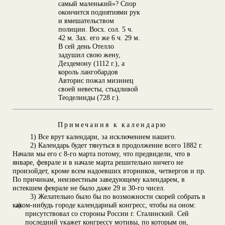
самый маленький»? Спор
окончится поднятиями рук
и вмешательством
полиции. Восх. сол. 5 ч.
42 м. Зах. его же 6 ч. 29 м.
В сей день Отелло
задушил свою жену,
Дездемону (1112 г.), а
король лангобардов
Авторис пожал мизинец
своей невесты, стыдливой
Теоделинды (728 г.).
Примечания к календарю
1) Все врут календари, за исключением нашего.
2) Календарь будет тянуться в продолжение всего 1882 г.
Начали мы его с 8-го марта потому, что предвидели, что в
январе, феврале и в начале марта решительно ничего не
произойдет, кроме всем надоевших вторников, четвергов и пр.
По причинам, неизвестным заведующему календарем, в
истекшем феврале не было даже 29 и 30-го чисел.
3) Желательно было бы по возможности скорей собрать в
каком-нибудь городе календарный конгресс, чтобы на оном:
а)
присутствовал со стороны России г. Сталинский. Сей
последний укажет конгрессу мотивы, по которым он,