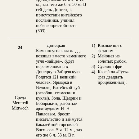
м., зах. его же 6 ч. 50 м. В
сей день Диоген, в
присутствии китайского
посланника, учинил
неблагопристойность
(303).
Донецкая
1)
Кислые щи с
24
Каменноугольная ж. д.,
фазаном.
возящая вместо каменного
2)
Майонез из
угля «зайцев», будет
золотых рыбок.
переименована в
3)
Суслики фри.
Донецкую-Зайцевскую.
4)
Квас à ла «Русь»
Родится 121 великий
(раз двадцать
человек. Ярмарка в
процеженный).
Велиже, Витебской губ.
(оглобли, стамески и
Среда
куклы). Зола, Щедрин и
Mercredi
Боборыкин, разбитые
Mittwoch
архичудаком И. Н.
Павловым, бросят
писательство и займутся
бакалейной торговлей.
Восх. сол. 5 ч. 12 м., зах.
его же 6 ч. 53 м. В г.