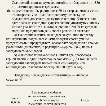
Сталинский, один из нумеров покойного «Харькова», в 1880
г., пометил тридцатым февралем;
б)
присутствовали бы родившиеся 29-го февраля, чтобы узнать
от конгресса, можно ли благородному человеку не
праздновать дня своего рождения ежегодно. Конгресс или
даст право на ежегодное существование упомянутым числам
или же укажет число, в которое родившиеся 29-го февраля
могли бы праздновать день своего рождения ежегодно.
4) Нашедшие в нашем календаре какую-либо неправду
или желающие поделиться с нами плодами своего уменья
предсказывать и предугадывать благоволят обращаться с своими
указаниями (письменно) в редакцию «Будильника», на имя
заведующего календарем.
5) Для составления календаря наняты два профессора
черной магии и один профессор белой магии. Для той же цели
заведующий календарем подыскивает сомнамбулу, или
ясновидящую. Жалованье последней 1200 руб. в год.
Заведующий календарем «Будильника» —
Антоша
3
Чехонте
Выдающиеся события,
метеорология, пророчества,
Число
всеобщая история,
Обеды
и день
коммерция, советы, рецепты