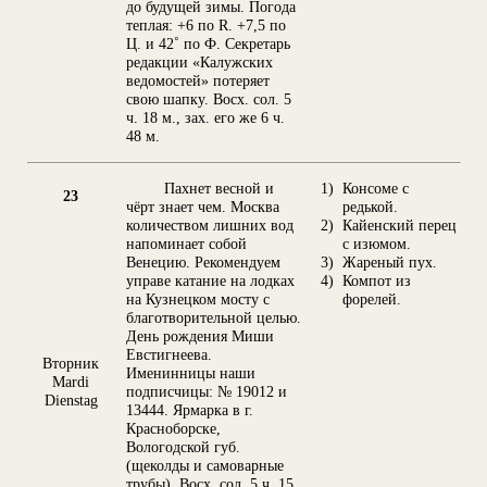
до будущей зимы. Погода
теплая: +6 по R. +7,5 по
Ц. и 42˚ по Ф. Секретарь
редакции «Калужских
ведомостей» потеряет
свою шапку. Восх. сол. 5
ч. 18 м., зах. его же 6 ч.
48 м.
Пахнет весной и
1)
Консоме с
23
чёрт знает чем. Москва
редькой.
количеством лишних вод
2)
Кайенский перец
напоминает собой
с изюмом.
Венецию. Рекомендуем
3)
Жареный пух.
управе катание на лодках
4)
Компот из
на Кузнецком мосту с
форелей.
благотворительной целью.
День рождения Миши
Евстигнеева.
Вторник
Именинницы наши
Mardi
подписчицы: № 19012 и
Dienstag
13444. Ярмарка в г.
Красноборске,
Вологодской губ.
(щеколды и самоварные
трубы). Восх. сол. 5 ч. 15