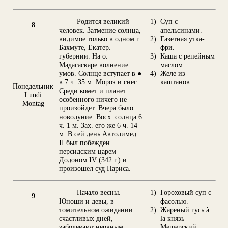
Родится великий
1)
Суп с
8
человек. Затмение солнца,
апельсинами.
видимое только в одном г.
2)
Газетная утка-
Бахмуте, Екатер.
фри.
губернии. На о.
3)
Каша с репейным
Мадагаскаре волнение
маслом.
умов. Солнце вступает в ●
4)
Желе из
в 7 ч. 35 м. Мороз и снег.
каштанов.
Понедельник
Среди комет и планет
Lundi
особенного ничего не
Montag
произойдет. Вчера было
новолуние. Восх. солнца 6
ч. 1 м. Зах. его же 6 ч. 14
м. В сей день Автолимед
II был побежден
персидским царем
Додоном IV (342 г.) и
произошел суд Париса.
Начало весны.
1)
Гороховый суп с
9
Юноши и девы, в
фасолью.
томительном ожидании
2)
Жареный гусь à
счастливых дней,
la князь
заболевают нервным
Мещерский.