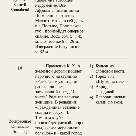
Samedi
недоумение. Все
Sonnabend
Африканы именинники.
По мнению артистов
Малого театра, в сей день
в г. Полтаве, Полтавской
губ., произойдет северное
сияние. Восх. сол. 5 ч. 45
м. Зах. его же 6 ч. 26 м.
Извержение Везувия в 8
ч. 32 м.
Правление К. X. А.
1)
Бульон из
14
железной дороги пошлет
слоновой кости.
нарочного на станцию
2)
Горох à ла
«Разбейся!» узнать, не
«Шут», на сале.
растаял ли снег,
3)
Акриды с
засыпавший поезд 11
гвоздикой.
числа? Родится великая
4)
Лавровишневые
женщина. В редакции
капли с маком.
«Гражданина» затмение
солнца и засуха. В
Томском клубе
Воскресенье
произойдет ученый спор о
Dimanche
том, «какое море самое
Sonntag
большое» и «какой город