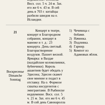
Восх. сол. 5 ч. 24 м. Зах.
его же 6 ч. 43 м. В сей
день в 703 г. китайцы
разбили шведов на о.
Исландии.
Концерт в театре,
1)
Чечевица с
21
концерт в Благородном
бобами.
собрании, концерт в
2)
Начинка.
манеже и т. д.: 23
3)
Подливка.
концерта. День светлый.
4)
Гарнир.
Благорастворение
5)
Компот из
воздухов. Пахнет весной.
Адамовых яблок.
Ярмарка: в Валдае
(валдайские колокольчики,
бубенчики). Король
ашантиев будет обедать у
Воскресенье
Эдисона; Эдисон скажет
Dimanche
свое мнение и подаст в
Sonntag
отставку. На о. Формозе
схватка инсургентов с
эмигрантами. В Рыбинске
недоумение. Восх. сол. 5
ч. 21 м. Зах. его же 6 ч. 45
м. В сей день Савонаролла