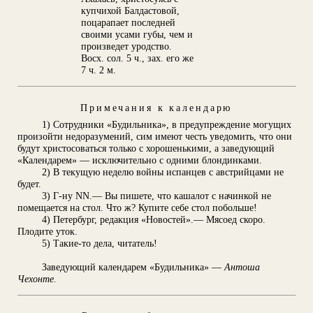
купчихой Балдастовой,
поцарапает последней
своими усами губы, чем и
произведет уродство.
Восх. сол. 5 ч., зах. его же
7 ч. 2 м.
Примечания к календарю
1) Сотрудники «Будильника», в предупреждение могущих
произойти недоразумений, сим имеют честь уведомить, что они
будут христосоваться только с хорошенькими, а заведующий
«Календарем» — исключительно с одними блондинками.
2) В текущую неделю войны испанцев с австрийцами не
будет.
3) Г-ну NN.— Вы пишете, что кашалот с начинкой не
помещается на стол. Что ж? Купите себе стол побольше!
4) Петербург, редакция «Новостей».— Мясоед скоро.
Плодите уток.
5) Такие-то дела, читатель!
Заведующий календарем «Будильника» —
Антоша
Чехонте.