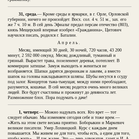
31, среда.
— Кроме среды и ярмарки, в г. Орле, Орловской
губернии, ничего не произойдет. Восх. сол. 4 ч. 51 м., зах. его
же 7 ч. 10 м. В сей день Эфиальт предал персам отечество (803),
князь Мещерский впервые изобрел «Гражданина», Цитович
научился писать, родился г. Баталин.
Апрель.
Месяц, имеющий 30 дней, 30 ночей, 720 часов, 43 200
минут, 2 592 000 секунд. Месяц дождливый, туманный и
грязный. Вырастет трава, позеленеют деревья, потеплеет. В
коммерции затишье. Замуж выходить и жениться не
возбраняется. Шапки дарятся дворникам и лакеям, а вместо
шапок на головы накладываются шляпы. Шубы несутся в ссуду
под залог. Концертов тьма-тьмущая; между ними преобладают,
разумеется, кошачьи. В сей месяц родится очень много великих
людей. Все будут счастливы и проживут до девяноста лет.
Размножение блох. Пора подумать о даче!
1, четверг.
— Можно надувать всех. Кто врет — тот
следует обычаю. Мы изменяем сегодня себе и тоже врем.—
«Жить на этом свете весьма приятно. Боборыкин и Маркевич
великие писатели. Умер Лохвицкий. Курс с каждым днем
повышается. Мы живем не для того, чтобы есть, а едим для того,
чтобы жить»... И так жалее. Это — день адвокатов, газет и И. А.