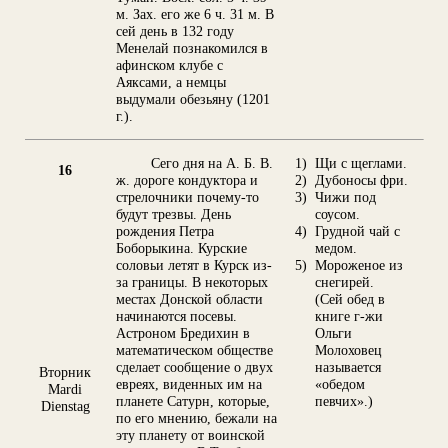
м. Зах. его же 6 ч. 31 м. В
сей день в 132 году
Менелай познакомился в
афинском клубе с
Аяксами, а немцы
выдумали обезьяну (1201
г.).
Сего дня на А. Б. В.
1)
Щи с щеглами.
16
ж. дороге кондуктора и
2)
Дубоносы фри.
стрелочники почему-то
3)
Чижи под
будут трезвы. День
соусом.
рождения Петра
4)
Грудной чай с
Боборыкина. Курские
медом.
соловьи летят в Курск из-
5)
Мороженое из
за границы. В некоторых
снегирей.
местах Донской области
(Сей обед в
начинаются посевы.
книге г-жи
Астроном Бредихин в
Ольги
математическом обществе
Молоховец
сделает сообщение о двух
называется
Вторник
евреях, виденных им на
«обедом
Mardi
планете Сатурн, которые,
певчих».)
Dienstag
по его мнению, бежали на
эту планету от воинской