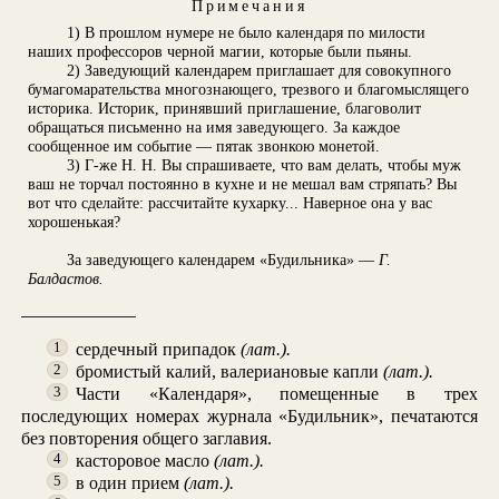
Примечания
1) В прошлом нумере не было календаря по милости
наших профессоров черной магии, которые были пьяны.
2) Заведующий календарем приглашает для совокупного
бумагомарательства многознающего, трезвого и благомыслящего
историка. Историк, принявший приглашение, благоволит
обращаться письменно на имя заведующего. За каждое
сообщенное им событие — пятак звонкою монетой.
3) Г-же Н. Н. Вы спрашиваете, что вам делать, чтобы муж
ваш не торчал постоянно в кухне и не мешал вам стряпать? Вы
вот что сделайте: рассчитайте кухарку... Наверное она у вас
хорошенькая?
За заведующего календарем «Будильника» —
Г.
Балдастов.
сердечный припадок
(лат.).
1
бромистый калий, валериановые капли
(лат.).
2
Части «Календаря», помещенные в трех
3
последующих номерах журнала «Будильник», печатаются
без повторения общего заглавия.
касторовое масло
(лат.).
4
в один прием
(лат.).
5