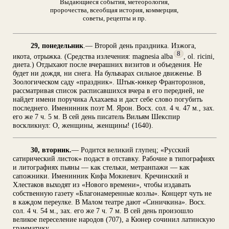
Выдающиеся события, метеорология,
пророчества, всеобщая история, коммерция,
советы, рецепты и пр.
29, понедельник
.— Второй день праздника. Изжога,
8
икота, отрыжка. (Средства излечения: magnesia alba
, ol. ricini,
диета.) Отдыхают после вчерашних визитов и объедения. Не
будет ни дождя, ни снега. На бульварах сильное движенье. В
Зоологическом саду «праздник». Штык-юнкер Франторознов,
рассматривая список расписавшихся вчера в его передней, не
найдет имени поручика Ахахаева и даст себе слово погубить
последнего. Именинник поэт М. Ярон. Восх. сол. 4 ч. 47 м., зах.
его же 7 ч. 5 м. В сей день писатель Вильям Шекспир
воскликнул: О, женщины, женщины! (1640).
30, вторник.
— Родится великий глупец; «Русский
сатирический листок» подаст в отставку. Рабочие в типографиях
и литографиях пьяны — как стельки, метранпажи — как
сапожники. Именинник Кифа Мокиевич. Кречинский и
Хлестаков выходят из «Нового времени», чтобы издавать
собственную газету «Благонамеренные козлы». Концерт чуть не
в каждом переулке. В Малом театре дают «Синичкина». Восх.
сол. 4 ч. 54 м., зах. его же 7 ч. 7 м. В сей день произошло
великое переселение народов (707), а Кюнер сочинил латинскую
грамматику.