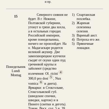
и пр.
Северного сияния не
1)
Спартанская
15
будет. В г. Нежине,
похлебка.
Полтавской губернии,
2)
Жареная
утонут в грязи два хохла,
селезенка
а в остальных городах
селезня.
Российской империи,
3)
Вареный аист.
кроме понедельника,
4)
Потроха его же.
ничего не произойдет. На
5)
Пряничные
о. Мадагаскаре родится
лошадки.
великий акушер. Две
замоскворецкие купчихи
съедят от скуки один пуд
гречневой крупы и
Понедельник
заболеют (средство
Lundi
4
излечения: Ol. ricini
Montag
5
300,0 pro dosi
, Nux
6
vomica
и диета).
Ярмарки: в Стокгольме,
Стокгольмской губ.
(шведские спички,
шведки, картон) и в
Пинеге (снетки и деготь).
Туман. Восх. сол. 5 ч. 39