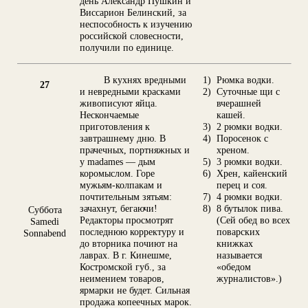
день Александр Пушкин и
Виссарион Белинский, за
неспособность к изучению
российской словесности,
получили по единице.
В кухнях вредными
1)
Рюмка водки.
27
и невредными красками
2)
Суточные щи с
живописуют яйца.
вчерашней
Нескончаемые
кашей.
приготовления к
3)
2 рюмки водки.
завтрашнему дню. В
4)
Поросенок с
прачечных, портняжных и
хреном.
у madames — дым
5)
3 рюмки водки.
коромыслом. Горе
6)
Хрен, кайенский
мужьям-колпакам и
перец и соя.
почтительным зятьям:
7)
4 рюмки водки.
зачахнут, бегаючи!
8)
8 бутылок пива.
Суббота
Редакторы просмотрят
(Сей обед во всех
Samedi
последнюю корректуру и
поварских
Sonnabend
до вторника почиют на
книжках
лаврах. В г. Кинешме,
называется
Костромской губ., за
«обедом
неимением товаров,
журналистов».)
ярмарки не будет. Сильная
продажа копеечных марок.