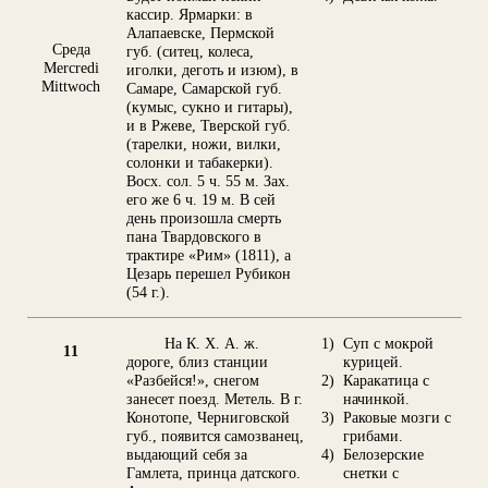
кассир. Ярмарки: в
Алапаевске, Пермской
Среда
губ. (ситец, колеса,
Mercredi
иголки, деготь и изюм), в
Mittwoch
Самаре, Самарской губ.
(кумыс, сукно и гитары),
и в Ржеве, Тверской губ.
(тарелки, ножи, вилки,
солонки и табакерки).
Восх. сол. 5 ч. 55 м. Зах.
его же 6 ч. 19 м. В сей
день произошла смерть
пана Твардовского в
трактире «Рим» (1811), а
Цезарь перешел Рубикон
(54 г.).
На К. X. А. ж.
1)
Суп с мокрой
11
дороге, близ станции
курицей.
«Разбейся!», снегом
2)
Каракатица с
занесет поезд. Метель. В г.
начинкой.
Конотопе, Черниговской
3)
Раковые мозги с
губ., появится самозванец,
грибами.
выдающий себя за
4)
Белозерские
Гамлета, принца датского.
снетки с