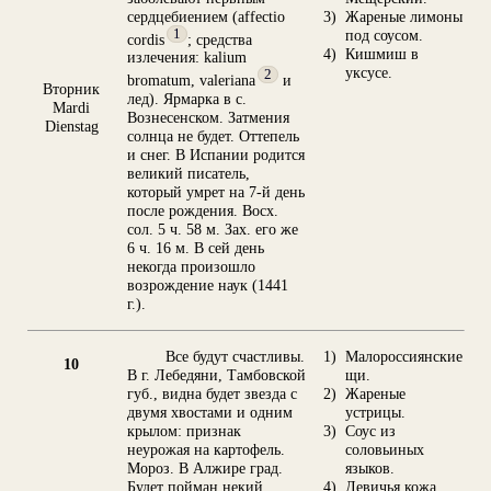
сердцебиением (affectio
3)
Жареные лимоны
1
под соусом.
cordis
; средства
4)
Кишмиш в
излечения: kalium
уксусе.
2
bromatum, valeriana
и
Вторник
лед). Ярмарка в с.
Mardi
Вознесенском. Затмения
Dienstag
солнца не будет. Оттепель
и снег. В Испании родится
великий писатель,
который умрет на 7-й день
после рождения. Восх.
сол. 5 ч. 58 м. Зах. его же
6 ч. 16 м. В сей день
некогда произошло
возрождение наук (1441
г.).
Все будут счастливы.
1)
Малороссиянские
10
В г. Лебедяни, Тамбовской
щи.
губ., видна будет звезда с
2)
Жареные
двумя хвостами и одним
устрицы.
крылом: признак
3)
Соус из
неурожая на картофель.
соловьиных
Мороз. В Алжире град.
языков.
Будет пойман некий
4)
Девичья кожа.