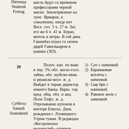
Пятница
шесть будут со временем
Vendredi
профессорами черной
Freitag
магии. Землетрясение на
луне. Ярмарок, к
сожалению, нигде нет.
Восх. сол. 5 ч. 27 м. Зах.
его же 6 ч. 41 м. Буран,
метель и ветры. В сей день
Ганнибал играл со своим
дядей Гамилькаром в
шашки (303).
Получ. кап. по выш.
1)
Суп с начинкой.
20
в тир. 5% обл. англо-голл.
2)
Барашковые
займа, обл. шуйско-иван.
котлеты с
и рязанско-козл. ж. д.
начинкой.
Выйдет в тираж директор
3)
Сыр бри с
некоего банка. Варш. гор.
начинкой.
кред. общ. обл. и акц.
4)
Раковое желе с
Поти-Тифл. ж. д.
начинкой.
Суббота
Отрезывание купонов в
Samedi
конторе Блиоха. День
Sonnabend
рождения г. Лохвицкого.
Утром туман. В редакции
«Костромских
ведомостей» оттепель.