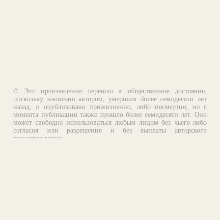
© Это произведение перешло в общественное достояние,
поскольку написано автором, умершим более семидесяти лет
назад, и опубликовано прижизненно, либо посмертно, но с
момента публикации также прошло более семидесяти лет. Оно
может свободно использоваться любым лицом без чьего-либо
согласия или разрешения и без выплаты авторского
вознаграждения.
Email:
otklik@ilibrary.ru
О библиотеке
Реклама на сайте
©1996—2026 Алексей Комаров. Подборка произведений,
оформление, программирование.