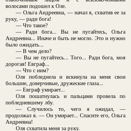
волосами подошел к Оле.
— Ольга Андреевна, — начал я, схватив ее за
руку, — ради бога!
— Что такое?
— Ради бога... Вы не пугайтесь, Ольга
Андреевна... Иначе и быть не могло. Это и нужно
было ожидать...
— В чем дело?
— Вы не пугайтесь... Того... Ради бога, моя
дорогая! Евграф...
— Что с ним?
Оля побледнела и вскинула на меня свои
большие, доверчивые, дружеские глаза...
— Евграф умирает...
Оля пошатнулась и пальцами провела по
побледневшему лбу.
— Случилось то, чего я ожидал, —
продолжал я. — Он умирает... Спасите его, Ольга
Андреевна!
Оля схватила меня за руку.