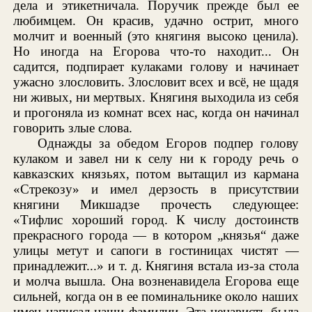
дела и этикетничала. Поручик прежде был ее
любимцем. Он красив, удачно острит, много
молчит и военный (это княгиня высоко ценила).
Но иногда на Егорова что-то находит... Он
садится, подпирает кулаками голову и начинает
ужасно злословить. Злословит всех и всё, не щадя
ни живых, ни мертвых. Княгиня выходила из себя
и прогоняла из комнат всех нас, когда он начинал
говорить злые слова.
Однажды за обедом Егоров подпер голову
кулаком и завел ни к селу ни к городу речь о
кавказских князьях, потом вытащил из кармана
«Стрекозу» и имел дерзость в присутствии
княгини Микшадзе прочесть следующее:
«Тифлис хороший город. К числу достоинств
прекрасного города — в котором „князья“ даже
улицы метут и сапоги в гостиницах чистят —
принадлежит...» и т. д. Княгиня встала из-за стола
и молча вышла. Она возненавидела Егорова еще
сильней, когда он в ее поминальнике около наших
имен написал наши фамилии. Эта ненависть была