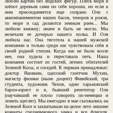
люблю картин без людских фигур. Плеск моря и
шёпот деревьев сами по себе хороши, но если к
ним присоединяется еще сопрано Оли с
аккомпанементом наших басов, теноров и рояля,
то море и сад делаются земным раем... Мы
любили княжну; иначе и быть не могло. Мы
величали ее дочерью нашего полка. И Оля
любила нас. Она тяготела к нашей мужской
компании и только среди нас чувствовала себя в
своей родной стихии. Когда нас не было возле
нее, она худела и переставала петь. Наша
компания состоит из гостей, летних обитателей
Зеленой Косы, и соседей. К первым принадлежат:
доктор Яковкин, одесский газетчик Мухин,
магистр физики (ныне доцент) Фивейский, три
студента, художник Чехов, один харьковский
барон-юрист и я, бывший репетитор Оли
(научивший ее плохо говорить по-немецки и
ловить щеглят). Мы ежегодно в мае съезжались на
Зеленой Косе и захватывали на целое лето лишние
комнаты средневекового замка и все флигеля.