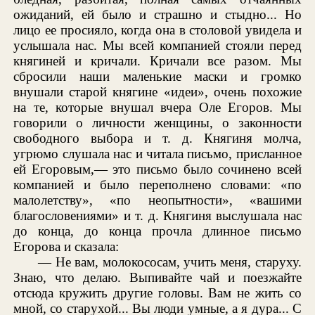
ожиданий, ей было и страшно и стыдно... Но
лицо ее просияло, когда она в столовой увидела и
услышала нас. Мы всей компанией стояли перед
княгиней и кричали. Кричали все разом. Мы
сбросили наши маленькие маски и громко
внушали старой княгине «идеи», очень похожие
на те, которые внушал вчера Оле Егоров. Мы
говорили о личности женщины, о законности
свободного выбора и т. д. Княгиня молча,
угрюмо слушала нас и читала письмо, присланное
ей Егоровым,— это письмо было сочинено всей
компанией и было переполнено словами: «по
малолетству», «по неопытности», «вашими
благословениями» и т. д. Княгиня выслушала нас
до конца, до конца прочла длинное письмо
Егорова и сказала:
— Не вам, молокососам, учить меня, старуху.
Знаю, что делаю. Выпивайте чай и поезжайте
отсюда кружить другие головы. Вам не жить со
мной, со старухой... Вы люди умные, а я дура... С