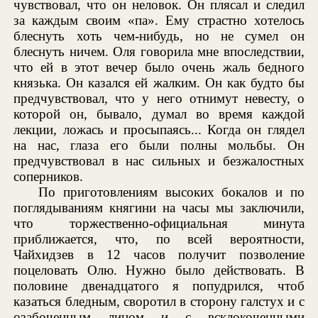
чувствовал, что он неловок. Он плясал и следил
за каждым своим «па». Ему страстно хотелось
блеснуть хоть чем-нибудь, но не сумел он
блеснуть ничем. Оля говорила мне впоследствии,
что ей в этот вечер было очень жаль бедного
князька. Он казался ей жалким. Он как будто бы
предчувствовал, что у него отнимут невесту, о
которой он, бывало, думал во время каждой
лекции, ложась и просыпаясь... Когда он глядел
на нас, глаза его были полны мольбы. Он
предчувствовал в нас сильных и безжалостных
соперников.
По приготовлениям высоких бокалов и по
поглядываниям княгини на часы мы заключили,
что торжественно-официальная минута
приближается, что, по всей вероятности,
Чайхидзев в 12 часов получит позволение
поцеловать Олю. Нужно было действовать. В
половине двенадцатого я попудрился, чтоб
казаться бледным, своротил в сторону галстух и с
озабоченным лицом и с всклокоченными