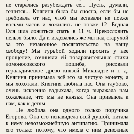
не старались разубеждать ее... Пусть, думали,
тешится... Княгиня была бы сносна, если бы не
требовала от нас, чтоб мы вставали не позже
восьми часов и ложились не позже 12. Бедная
Оля шла ложиться спать в 11 ч. Прекословить
нельзя было. Да и издевались же мы над старухой
за это незаконное посягательство на нашу
свободу! Мы гурьбой ходили просить у нее
прощение, сочиняли ей поздравительные стихи
ломоносовского пошиба, рисовали
геральдическое древо князей Микшадзе и т. д.
Княгиня принимала всё это за чистую монету, а
мы хохотали. Княгиня любила нас. Она глубоко,
очень искренно вздыхала, когда выражала нам
сожаление, что мы не князья. Она привыкла к
нам, как к детям...
Не любила она одного только поручика
Егорова. Она его ненавидела всей душой, питала
к нему невозможнейшую антипатию. Принимала
его только потому, что имела с ним денежные