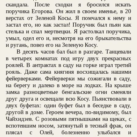
скандала. После сходки я бросился искать
поручика Егорова. Он жил в своем именье, в 20
верстах от Зеленой Косы. Я помчался к нему и
застал его, но как застал! Поручик был пьян как
стелька и спал мертвецки. Я растолкал поручика,
умыл, одел его и, несмотря на его брыкательства
и ругань, повез его на Зеленую Косу.
В десять часов бал был в разгаре. Танцевали
в четырех комнатах под игру двух прекрасных
роялей. В антрактах в саду на горке играл третий
рояль. Даже сама княгиня восхищалась нашими
фейерверками. Фейерверки мы сожигали в саду,
на берегу и далеко в море на лодках. На крыше
замка разноцветные бенгальские огни сменяли
друг друга и освещали всю Косу. Пьянствовали в
двух буфетах: один буфет был в беседке в саду,
другой в доме. Героем вечера, по-видимому, был
Чайхидзев. С розовыми пятнышками на щеках, с
вспотевшим носом, затянутый в тесный фрак, он
плясал с Олей, болезненно улыбался и