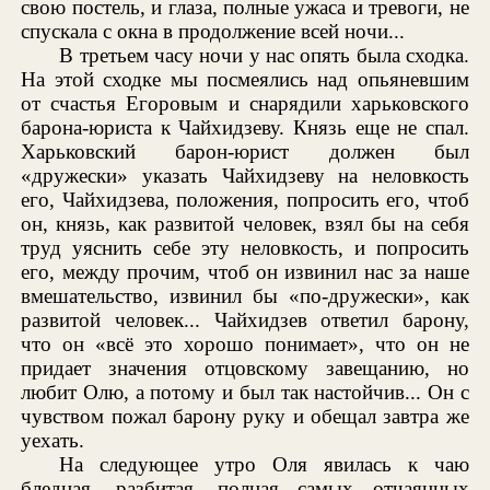
свою постель, и глаза, полные ужаса и тревоги, не
спускала с окна в продолжение всей ночи...
В третьем часу ночи у нас опять была сходка.
На этой сходке мы посмеялись над опьяневшим
от счастья Егоровым и снарядили харьковского
барона-юриста к Чайхидзеву. Князь еще не спал.
Харьковский барон-юрист должен был
«дружески» указать Чайхидзеву на неловкость
его, Чайхидзева, положения, попросить его, чтоб
он, князь, как развитой человек, взял бы на себя
труд уяснить себе эту неловкость, и попросить
его, между прочим, чтоб он извинил нас за наше
вмешательство, извинил бы «по-дружески», как
развитой человек... Чайхидзев ответил барону,
что он «всё это хорошо понимает», что он не
придает значения отцовскому завещанию, но
любит Олю, а потому и был так настойчив... Он с
чувством пожал барону руку и обещал завтра же
уехать.
На следующее утро Оля явилась к чаю
бледная, разбитая, полная самых отчаянных