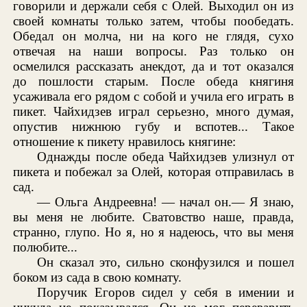
говорили и держали себя с Олей. Выходил он из
своей комнаты только затем, чтобы пообедать.
Обедал он молча, ни на кого не глядя, сухо
отвечая на наши вопросы. Раз только он
осмелился рассказать анекдот, да и тот оказался
до пошлости старым. После обеда княгиня
усаживала его рядом с собой и учила его играть в
пикет. Чайхидзев играл серьезно, много думая,
опустив нижнюю губу и вспотев... Такое
отношение к пикету нравилось княгине:
Однажды после обеда Чайхидзев улизнул от
пикета и побежал за Олей, которая отправилась в
сад.
— Ольга Андреевна! — начал он.— Я знаю,
вы меня не любите. Сватовство наше, правда,
странно, глупо. Но я, но я надеюсь, что вы меня
полюбите...
Он сказал это, сильно сконфузился и пошел
боком из сада в свою комнату.
Поручик Егоров сидел у себя в имении и