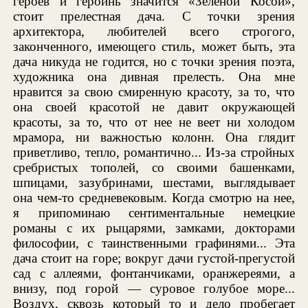
героев и героинь значится «Зеленой Косой»,
стоит прелестная дача. С точки зрения
архитектора, любителей всего строгого,
законченного, имеющего стиль, может быть, эта
дача никуда не годится, но с точки зрения поэта,
художника она дивная прелесть. Она мне
нравится за свою смиренную красоту, за то, что
она своей красотой не давит окружающей
красоты, за то, что от нее не веет ни холодом
мрамора, ни важностью колонн. Она глядит
приветливо, тепло, романтично... Из-за стройных
сребристых тополей, со своими башенками,
шпицами, зазубринами, шестами, выглядывает
она чем-то средневековым. Когда смотрю на нее,
я припоминаю сентиментальные немецкие
романы с их рыцарями, замками, докторами
философии, с таинственными графинями... Эта
дача стоит на горе; вокруг дачи густой-прегустой
сад с аллеями, фонтанчиками, оранжереями, а
внизу, под горой — суровое голубое море...
Воздух, сквозь который то и дело пробегает