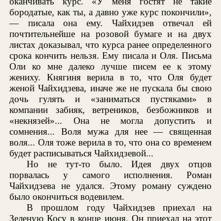
оканчивать курс. «У меня гостят не такие
бородатые, как ты, а давно уже курс покончили»,
— писала она ему. Чайхидзев отвечал ей
почтительнейше на розовой бумаге и на двух
листах доказывал, что курса ранее определенного
срока кончить нельзя. Ему писала и Оля. Письма
Оли ко мне далеко лучше писем ее к этому
жениху. Княгиня верила в то, что Оля будет
женой Чайхидзева, иначе же не пускала бы свою
дочь гулять и «заниматься пустяками» в
компании забияк, ветреников, безбожников и
«некнязей»... Она не могла допустить и
сомнения... Воля мужа для нее — священная
воля... Оля тоже верила в то, что она со временем
будет расписываться Чайхидзевой...
Но не тут-то было. Идея двух отцов
порвалась у самого исполнения. Роман
Чайхидзева не удался. Этому роману суждено
было окончиться водевилем.
В прошлом году Чайхидзев приехал на
Зеленую Косу в конце июня. Он приехал на этот