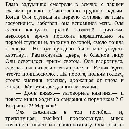
Глаза задумчиво смотрели в землю; с такими
глазами решают обыкновенно трудные задачи.
Когда Оля ступила на первую ступень, ее глаза
засуетились, забегали: она вспомнила мать. Оля
слегка коснулась рукой помятой прически,
некоторое время постояла нерешительно на
первой ступени и, тряхнув головой, смело пошла
к двери... Но тут суждено было мне увидеть
картину... Распахнулась дверь, и бледное лицо
Оли осветилось ярким светом. Оля вздрогнула,
сделала шаг назад и слегка присела... Ее как будто
что-то приплюснуло... На пороге, подняв голову,
стояла княгиня, красная, дрожащая от гнева и
стыда... Минуты две длилось молчание.
— Дочь князя,— заговорила княгиня,— и
невеста князя ходит на свидания с поручиком!? С
Евграшкой! Мерзкая!
Оля съежилась в три погибели и,
трепещущая, змейкой проскользнула мимо
княгини и полетела в свою комнату. Она села на