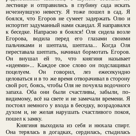
лестнице и отправились в глубину сада искать
исчезнувшую невесту. Я тоже пошел в сад. Я
боялся, что Егоров не сумеет задержать Олю и
испортит задуманный нами скандал. Я направился
к беседке. Напрасно я боялся! Оля сидела возле
Егорова, водила перед его глазами своими
пальчиками и шептала, шептала... Когда Оля
переставала шептать, начинал бормотать Егоров.
Он внушал ей то, что княгиня называет
«идеями»... Каждое свое слово он подслащивал
поцелуем. Он говорил, лез ежесекундно
целоваться и в то же время отворачивал в сторону
свой рот, боясь, чтобы Оля не почуяла водочного
запаха. Оба они были счастливы, забыли, по-
видимому, всё на свете и не замечали времени. Я
постоял немного у входа в беседку, возрадовался
духом и, не желая нарушать счастливого покоя,
пошел к замку.
Княгиня выходила из себя и нюхала спирт.
Она терялась в догадках, сердилась, стыдилась