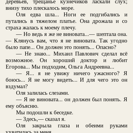
деревьев, трещанье кузнечиков ласкали слух;
внизу тихо плескалось море.
Оля едва шла... Ноги ее подгибались и
путались в тяжелом платье. Она дрожала и со
страха жалась к моему плечу.
— Но ведь я же не виновата...— шептала она.
— Клянусь вам, что я не виновата. Так угодно
было папе... Он должен это понять... Опасно?
— Не знаю... Михаил Павлович сделал всё
возможное. Он хороший доктор и любит
Егорова... Мы подходим, Ольга Андреевна...
— Я... я не увижу ничего ужасного? Я
боюсь... Я не могу видеть... И для чего это он
вздумал?
Оля залилась слезами.
— Я не виновата... он должен был понять. Я
ему объясню.
Мы подошли к беседке.
— Здесь,— сказал я.
Оля закрыла глаза и обеими руками
ухватилась за меня.