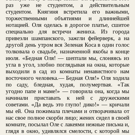
раз уже не студентом, а действительным
студентом. Княгиня встретила его важными,
торжественными объятиями и длиннейшей
нотацией. Оля оделась в дорогое платье, сшитое
специально для встречи жениха. Из города
привезли шампанского, зажгли фейерверк, а на
другой день утром вся Зеленая Коса в один голос
толковала о свадьбе, назначенной якобы в конце
июля. «Бедная Оля! — шептали мы, слоняясь из
угла в угол, злобно поглядывая на окна, которые
выходили в сад из комнаты ненавистного нам
восточного человека.— Бедная Оля!» Оля ходила
по саду, бледная, худая, полумертвая. «Так
угодно папе и маме!» — говорила она, когда мы
начинали приставать к ней с дружескими
советами. «Да ведь это глупо! дико!» — кричали
мы ей. Она пожимала плечами и отворачивала от
нас свое полное скорби лицо; жених сидел в своей
комнате, посылал Оле с лакеями нежные письма и,
глядя в окно, удивлялся смелости, с которой мы