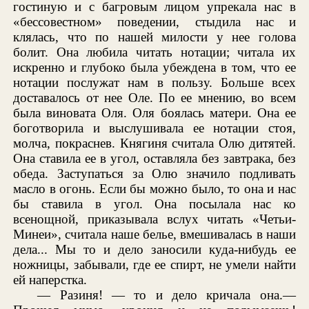
гостиную и с багровым лицом упрекала нас в
«бессовестном» поведении, стыдила нас и
клялась, что по нашей милости у нее голова
болит. Она любила читать нотации; читала их
искренно и глубоко была убеждена в том, что ее
нотации послужат нам в пользу. Больше всех
доставалось от нее Оле. По ее мнению, во всем
была виновата Оля. Оля боялась матери. Она ее
боготворила и выслушивала ее нотации стоя,
молча, покраснев. Княгиня считала Олю дитятей.
Она ставила ее в угол, оставляла без завтрака, без
обеда. Заступаться за Олю значило подливать
масло в огонь. Если бы можно было, то она и нас
бы ставила в угол. Она посылала нас ко
всенощной, приказывала вслух читать «Четьи-
Минеи», считала наше белье, вмешивалась в наши
дела... Мы то и дело заносили куда-нибудь ее
ножницы, забывали, где ее спирт, не умели найти
ей наперстка.
— Разиня! — то и дело кричала она.—