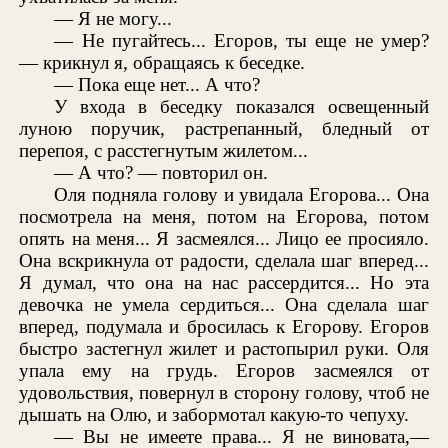
— Я не могу...
— Не пугайтесь... Егоров, ты еще не умер?
— крикнул я, обращаясь к беседке.
— Пока еще нет... А что?
У входа в беседку показался освещенный
луною поручик, растрепанный, бледный от
перепоя, с расстегнутым жилетом...
— А что? — повторил он.
Оля подняла голову и увидала Егорова... Она
посмотрела на меня, потом на Егорова, потом
опять на меня... Я засмеялся... Лицо ее просияло.
Она вскрикнула от радости, сделала шаг вперед...
Я думал, что она на нас рассердится... Но эта
девочка не умела сердиться... Она сделала шаг
вперед, подумала и бросилась к Егорову. Егоров
быстро застегнул жилет и растопырил руки. Оля
упала ему на грудь. Егоров засмеялся от
удовольствия, повернул в сторону голову, чтоб не
дышать на Олю, и забормотал какую-то чепуху.
— Вы не имеете права... Я не виновата,—