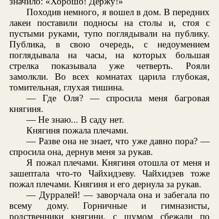
значило: «Хорошо! Держу!»
Походив немного, я вошел в дом. В передних
лакеи поставили подносы на столы и, стоя с
пустыми руками, тупо поглядывали на публику.
Публика, в свою очередь, с недоумением
поглядывала на часы, на которых большая
стрелка показывала уже четверть. Рояли
замолкли. Во всех комнатах царила глубокая,
томительная, глухая тишина.
— Где Оля? — спросила меня багровая
княгиня.
— Не знаю... В саду нет.
Княгиня пожала плечами.
— Разве она не знает, что уже давно пора? —
спросила она, дернув меня за рукав.
Я пожал плечами. Княгиня отошла от меня и
зашептала что-то Чайхидзеву. Чайхидзев тоже
пожал плечами. Княгиня и его дернула за рукав.
— Дурралей! — заворчала она и забегала по
всему дому. Горничные и гимназисты,
родственники княгини, с шумом сбежали по