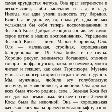
самая ерундистая чепуха. Она враг ветрености и
легкомыслия, любит молчание и т. д. и т. д.
Иногда мы едва умели выносить эту барыню.
Если бы не дочь ее, то, пожалуй, едва ли мы
услаждали бы себя теперь воспоминаниями о
Зеленой Косе. Добрая женщина составляет самое
серое пятно в наших воспоминаниях. Украшение
Зеленой Косы — дочь Марьи Егоровны, Оля.
Оля — маленькая, стройная, хорошенькая
блондиночка лет 19. Она бойка и не глупа.
Хорошо рисует, занимается ботаникой, отлично
говорит по-французски, плохо по-немецки, много
читает и пляшет, как сама Терпсихора. Музыке
училась в консерватории и играет очень недурно.
Мы, мужчины, любили эту голубоглазую
девочку, не «влюбились», а любили. Она для нас
всех была что-то родное, свое... Зеленая Коса без
нее для нас немыслима. Без нее поэзия Зеленой
Косы была бы неполной. Она — хорошенькая
женская фигурка на прелестном ландшафте, а я не