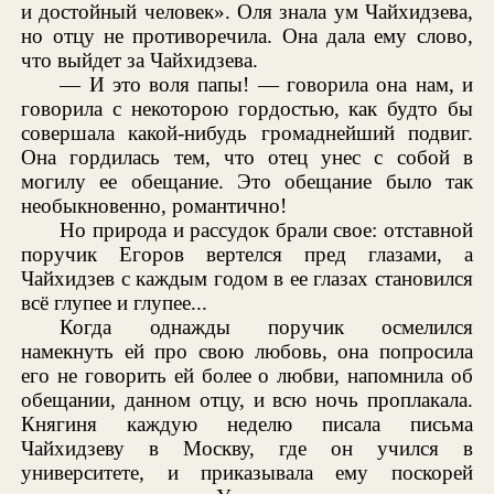
и достойный человек». Оля знала ум Чайхидзева,
но отцу не противоречила. Она дала ему слово,
что выйдет за Чайхидзева.
— И это воля папы! — говорила она нам, и
говорила с некоторою гордостью, как будто бы
совершала какой-нибудь громаднейший подвиг.
Она гордилась тем, что отец унес с собой в
могилу ее обещание. Это обещание было так
необыкновенно, романтично!
Но природа и рассудок брали свое: отставной
поручик Егоров вертелся пред глазами, а
Чайхидзев с каждым годом в ее глазах становился
всё глупее и глупее...
Когда однажды поручик осмелился
намекнуть ей про свою любовь, она попросила
его не говорить ей более о любви, напомнила об
обещании, данном отцу, и всю ночь проплакала.
Княгиня каждую неделю писала письма
Чайхидзеву в Москву, где он учился в
университете, и приказывала ему поскорей