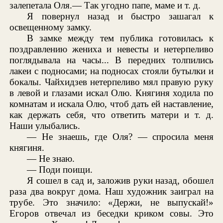
залепетала Оля.— Так угодно папе, маме и т. д.
Я повернул назад и быстро зашагал к
освещенному замку.
В замке между тем публика готовилась к
поздравлению жениха и невесты и нетерпеливо
поглядывала на часы... В передних толпились
лакеи с подносами; на подносах стояли бутылки и
бокалы. Чайхидзев нетерпеливо мял правую руку
в левой и глазами искал Олю. Княгиня ходила по
комнатам и искала Олю, чтоб дать ей наставление,
как держать себя, что ответить матери и т. д.
Наши улыбались.
— Не знаешь, где Оля? — спросила меня
княгиня.
— Не знаю.
— Поди поищи.
Я сошел в сад и, заложив руки назад, обошел
раза два вокруг дома. Наш художник заиграл на
трубе. Это значило: «Держи, не выпускай!»
Егоров отвечал из беседки криком совы. Это