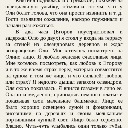
Княгиня поднялась и с гримасой, похожей на
официальную улыбку, объявила гостям, что у
Оли болит голова, что она просит извинить и т. д.
Гости изъявили сожаление, наскоро поужинали и
начали разъезжаться.
В два часа (Егоров поусердствовал и
задержал Олю до двух) я стоял у входа на террасу
за стеной из олеандровых деревцов и ждал
возвращения Оли. Мне хотелось посмотреть на
Олино лицо. Я люблю женские счастливые лица.
Мне хотелось посмотреть, как любовь к Егорову
и в то же время страх перед матерью совместятся
на одном и том же лице; и что сильней: любовь
или страх? Я недолго дышал запахом олеандров.
Оля скоро показалась. Я впился глазами в лицо ее.
Она шла медленно, приподняв немного платье и
показывая свои маленькие башмачки. Лицо ее
было хорошо освещено луной и фонариками,
висевшими на деревьях и своим мельканьем
портившими лунный свет. Лицо было серьезно,
бледно. Чуть-чуть улыбались одни только губы.