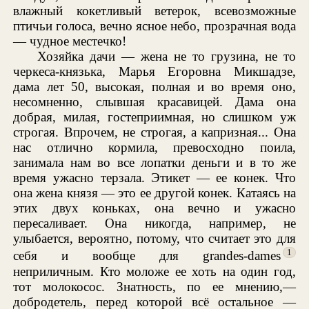
влажный кокетливый ветерок, всевозможные
птичьи голоса, вечно ясное небо, прозрачная вода
— чудное местечко!
Хозяйка дачи — жена не то грузина, не то
черкеса-князька, Марья Егоровна Микшадзе,
дама лет 50, высокая, полная и во время оно,
несомненно, слывшая красавицей. Дама она
добрая, милая, гостеприимная, но слишком уж
строгая. Впрочем, не строгая, а капризная... Она
нас отлично кормила, превосходно поила,
занимала нам во все лопатки деньги и в то же
время ужасно терзала. Этикет — ее конек. Что
она жена князя — это ее другой конек. Катаясь на
этих двух коньках, она вечно и ужасно
пересаливает. Она никогда, например, не
улыбается, вероятно, потому, что считает это для
1
себя и вообще для grandes-dames
неприличным. Кто моложе ее хоть на один год,
тот молокосос. Знатность, по ее мнению,—
добродетель, перед которой всё остальное —