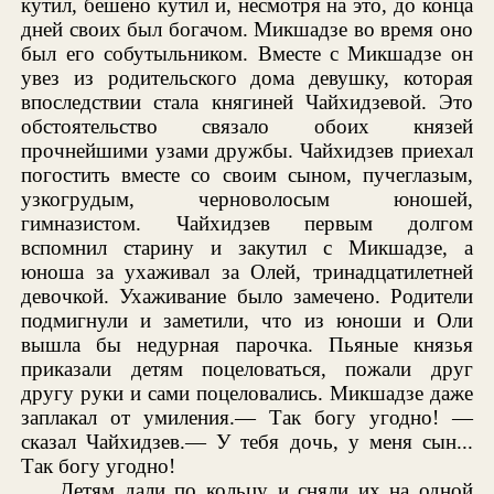
кутил, бешено кутил и, несмотря на это, до конца
дней своих был богачом. Микшадзе во время оно
был его собутыльником. Вместе с Микшадзе он
увез из родительского дома девушку, которая
впоследствии стала княгиней Чайхидзевой. Это
обстоятельство связало обоих князей
прочнейшими узами дружбы. Чайхидзев приехал
погостить вместе со своим сыном, пучеглазым,
узкогрудым, черноволосым юношей,
гимназистом. Чайхидзев первым долгом
вспомнил старину и закутил с Микшадзе, а
юноша за ухаживал за Олей, тринадцатилетней
девочкой. Ухаживание было замечено. Родители
подмигнули и заметили, что из юноши и Оли
вышла бы недурная парочка. Пьяные князья
приказали детям поцеловаться, пожали друг
другу руки и сами поцеловались. Микшадзе даже
заплакал от умиления.— Так богу угодно! —
сказал Чайхидзев.— У тебя дочь, у меня сын...
Так богу угодно!
Детям дали по кольцу и сняли их на одной