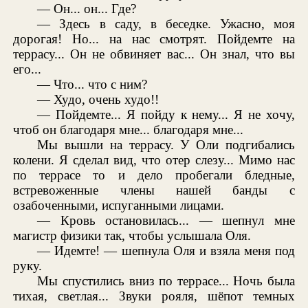
— Он... он... Где?
— Здесь в саду, в беседке. Ужасно, моя
дорогая! Но... на нас смотрят. Пойдемте на
террасу... Он не обвиняет вас... Он знал, что вы
его...
— Что... что с ним?
— Худо, очень худо!!
— Пойдемте... Я пойду к нему... Я не хочу,
чтоб он благодаря мне... благодаря мне...
Мы вышли на террасу. У Оли подгибались
колени. Я сделал вид, что отер слезу... Мимо нас
по террасе то и дело пробегали бледные,
встревоженные члены нашей банды с
озабоченными, испуганными лицами.
— Кровь остановилась... — шепнул мне
магистр физики так, чтобы услышала Оля.
— Идемте! — шепнула Оля и взяла меня под
руку.
Мы спустились вниз по террасе... Ночь была
тихая, светлая... Звуки рояля, шёпот темных