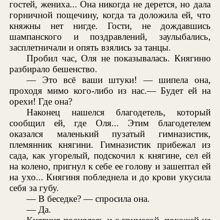
гостей, жениха... Она никогда не дерется, но дала
горничной пощечину, когда та доложила ей, что
княжны нет нигде. Гости, не дождавшись
шампанского и поздравлений, заулыбались,
засплетничали и опять взялись за танцы.
Пробил час, Оля не показывалась. Княгиню
разбирало бешенство.
— Это всё ваши штуки! — шипела она,
проходя мимо кого-либо из нас.— Будет ей на
орехи! Где она?
Наконец нашелся благодетель, который
сообщил ей, где Оля... Этим благодетелем
оказался маленький пузатый гимназистик,
племянник княгини. Гимназистик прибежал из
сада, как угорелый, подскочил к княгине, сел ей
на колено, пригнул к себе ее голову и зашептал ей
на ухо... Княгиня побледнела и до крови укусила
себя за губу.
— В беседке? — спросила она.
— Да.