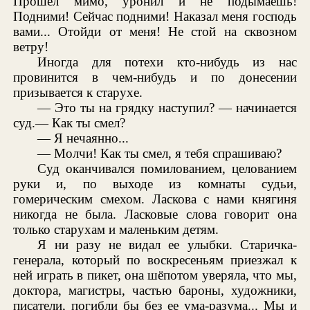
Прошел мимо, уронил и не подымаешь!
Подними! Сейчас подними! Наказал меня господь
вами... Отойди от меня! Не стой на сквозном
ветру!
Иногда для потехи кто-нибудь из нас
провинится в чем-нибудь и по донесении
призывается к старухе.
— Это ты на грядку наступил? — начинается
суд.— Как ты смел?
— Я нечаянно...
— Молчи! Как ты смел, я тебя спрашиваю?
Суд оканчивался помилованием, целованием
руки и, по выходе из комнаты судьи,
гомерическим смехом. Ласкова с нами княгиня
никогда не была. Ласковые слова говорит она
только старухам и маленьким детям.
Я ни разу не видал ее улыбки. Старичка-
генерала, который по воскресеньям приезжал к
ней играть в пикет, она шёпотом уверяла, что мы,
доктора, магистры, частью бароны, художники,
писатели, погибли бы без ее ума-разума... Мы и