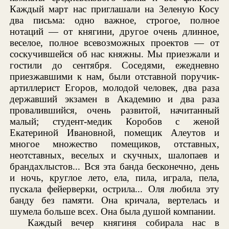
Каждый март нас приглашали на Зеленую Косу
два письма: одно важное, строгое, полное
нотаций — от княгини, другое очень длинное,
веселое, полное всевозможных проектов — от
соскучившейся об нас княжны. Мы приезжали и
гостили до сентября. Соседями, ежедневно
приезжавшими к нам, были отставной поручик-
артиллерист Егоров, молодой человек, два раза
державший экзамен в Академию и два раза
провалившийся, очень развитой, начитанный
малый; студент-медик Коробов с женой
Екатериной Ивановной, помещик Алеутов и
многое множество помещиков, отставных,
неотставных, веселых и скучных, шалопаев и
брандахлыстов... Вся эта банда бесконечно, день
и ночь, круглое лето, ела, пила, играла, пела,
пускала фейерверки, острила... Оля любила эту
банду без памяти. Она кричала, вертелась и
шумела больше всех. Она была душой компании.
Каждый вечер княгиня собирала нас в