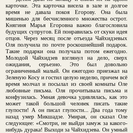
карточке. Эта карточка висела в зале и долгое
время не давала покоя Егорову. Она была
мишенью для бесчисленного множества острот.
Княгиня Марья Егоровна важно благословила
будущих супругов. Ей понравилась от скуки идея
отцов. Через месяц после отъезда Чайхидзевых
Оля получила по почте роскошнейший подарок.
Такие подарки она получала потом ежегодно.
Молодой Чайхидзев взглянул на дело, сверх
ожидания, серьезно. Это был довольно
ограниченный малый. Он ежегодно приезжал на
Зеленую Косу и гостил целую неделю, причем всё
время молчал и посылал из своей комнаты Оле
любовные письма. Оля прочитывала письма и
конфузилась. Умная девочка удивлялась, как это
может такой большой человек писать такие
глупости! А он писал глупости... Два года тому
назад умер Микшадзе. Умирая, он сказал Оле
следующее: «Смотри, не выйди замуж за какого-
нибудь дурака! Выходи за Чайхидзева. Он умный