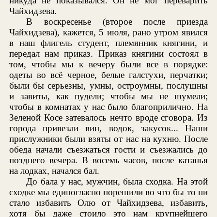
никуда не показывался. Он не мог переварить
Чайхидзева.
В воскресенье (второе после приезда
Чайхидзева), кажется, 5 июля, рано утром явился
в наш флигель студент, племянник княгини, и
передал нам приказ. Приказ княгини состоял в
том, чтобы мы к вечеру были все в порядке:
одеты во всё черное, белые галстухи, перчатки;
были бы серьезны, умны, остроумны, послушны
и завиты, как пудели; чтобы мы не шумели;
чтобы в комнатах у нас было благоприлично. На
Зеленой Косе затевалось нечто вроде сговора. Из
города привезли вин, водок, закусок... Наши
прислужники были взяты от нас на кухню. После
обеда начали съезжаться гости и съезжались до
позднего вечера. В восемь часов, после катанья
на лодках, начался бал.
До бала у нас, мужчин, была сходка. На этой
сходке мы единогласно порешили во что бы то ни
стало избавить Олю от Чайхидзева, избавить,
хотя бы даже стоило это нам крупнейшего