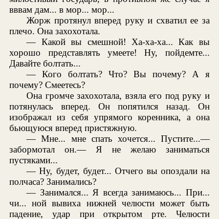
вввам дам... в мор... мор...
Жорж протянул вперед руку и схватил ее за
плечо. Она захохотала.
— Какой вы смешной! Ха-ха-ха... Как вы
хорошо представлять умеете! Ну, пойдемте...
Давайте болтать...
— Кого болтать? Что? Вы почему? А я
почему? Смеетесь?
Она громче захохотала, взяла его под руку и
потянулась вперед. Он попятился назад. Он
изображал из себя упрямого коренника, а она
бьющуюся вперед пристяжную.
— Мне... мне спать хочется... Пустите...—
забормотал он.— Я не желаю заниматься
пустяками...
— Ну, будет, будет... Отчего вы опоздали на
полчаса? Занимались?
— Занимался... Я всегда занимаюсь... При...
чи... ной вывиха нижней челюсти может быть
падение, удар при открытом рте. Челюсти