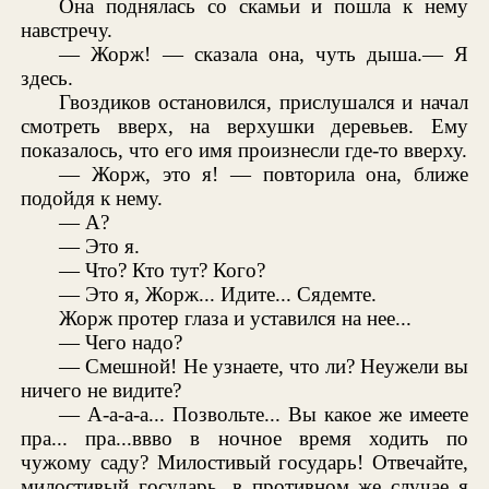
Она поднялась со скамьи и пошла к нему
навстречу.
— Жорж! — сказала она, чуть дыша.— Я
здесь.
Гвоздиков остановился, прислушался и начал
смотреть вверх, на верхушки деревьев. Ему
показалось, что его имя произнесли где-то вверху.
— Жорж, это я! — повторила она, ближе
подойдя к нему.
— А?
— Это я.
— Что? Кто тут? Кого?
— Это я, Жорж... Идите... Сядемте.
Жорж протер глаза и уставился на нее...
— Чего надо?
— Смешной! Не узнаете, что ли? Неужели вы
ничего не видите?
— А-а-а-а... Позвольте... Вы какое же имеете
пра... пра...ввво в ночное время ходить по
чужому саду? Милостивый государь! Отвечайте,
милостивый государь, в противном же случае я