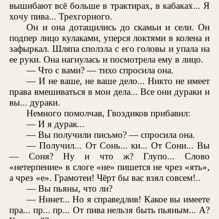
вышибают всё больше в трактирах, в кабаках... Я
хочу пива... Трехгорного.
Он и она дотащились до скамьи и сели. Он
подпер лицо кулаками, уперся локтями в колена и
зафыркал. Шляпа сползла с его головы и упала на
ее руки. Она нагнулась и посмотрела ему в лицо.
— Что с вами? — тихо спросила она.
— И не ваше, не ваше дело... Никто не имеет
права вмешиваться в мои дела... Все они дураки и
вы... дураки.
Немного помолчав, Гвоздиков прибавил:
— И я дурак...
— Вы получили письмо? — спросила она.
— Получил... От Сонь... ки... От Сони... Вы
— Соня? Ну и что ж? Глупо... Слово
«нетерпение» в слоге «не» пишется не чрез «ять»,
а чрез «е». Грамотеи! Чёрт бы вас взял совсем!..
— Вы пьяны, что ли?
— Нннет... Но я справедлив! Какое вы имеете
пра... пр... пр... От пива нельзя быть пьяным... А?