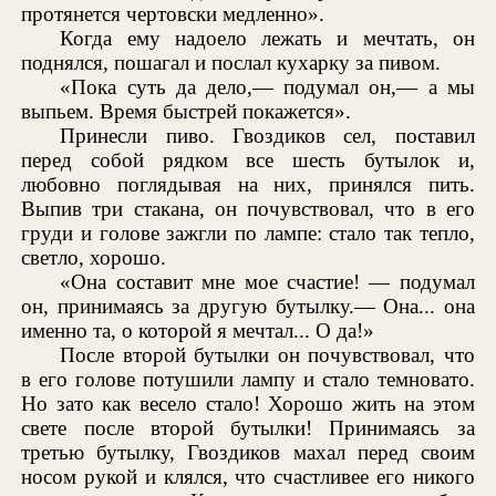
протянется чертовски медленно».
Когда ему надоело лежать и мечтать, он
поднялся, пошагал и послал кухарку за пивом.
«Пока суть да дело,— подумал он,— а мы
выпьем. Время быстрей покажется».
Принесли пиво. Гвоздиков сел, поставил
перед собой рядком все шесть бутылок и,
любовно поглядывая на них, принялся пить.
Выпив три стакана, он почувствовал, что в его
груди и голове зажгли по лампе: стало так тепло,
светло, хорошо.
«Она составит мне мое счастие! — подумал
он, принимаясь за другую бутылку.— Она... она
именно та, о которой я мечтал... О да!»
После второй бутылки он почувствовал, что
в его голове потушили лампу и стало темновато.
Но зато как весело стало! Хорошо жить на этом
свете после второй бутылки! Принимаясь за
третью бутылку, Гвоздиков махал перед своим
носом рукой и клялся, что счастливее его никого