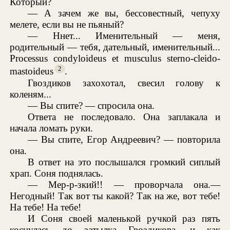
Который?
— А зачем же вы, бессовестный, чепуху
мелете, если вы не пьяный?
— Ннет... Именительный — меня,
родительный — тебя, дательный, именительный...
Processus condyloideus et musculus sterno-cleido-
2
mastoideus
.
Гвоздиков захохотал, свесил голову к
коленям...
— Вы спите? — спросила она.
Ответа не последовало. Она заплакала и
начала ломать руки.
— Вы спите, Егор Андреевич? — повторила
она.
В ответ на это послышался громкий сиплый
храп. Соня поднялась.
— Мер-р-зкий!! — проворчала она.—
Негодный! Так вот ты какой? Так на же, вот тебе!
На тебе! На тебе!
И Соня своей маленькой ручкой раз пять
коснулась до затылка Гвоздикова, и как