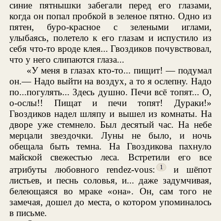
синие пятнышки забегали перед его глазами,
когда он попал пробкой в зеленое пятно. Одно из
пятен, буро-красное с зелеными иглами,
улыбаясь, полетело к его глазам и испустило из
себя что-то вроде клея... Гвоздиков почувствовал,
что у него слипаются глаза...
«У меня в глазах кто-то... пищит! — подумал
он.— Надо выйти на воздух, а то я ослепну. Надо
по...погулять... Здесь душно. Печи всё топят... О,
о-ослы!! Пищат и печи топят! Дураки!»
Гвоздиков надел шляпу и вышел из комнаты. На
дворе уже стемнело. Был десятый час. На небе
мерцали звездочки. Луны не было, и ночь
обещала быть темна. На Гвоздикова пахнуло
майской свежестью леса. Встретили его все
1
атрибуты любовного rendez-vous:
и шёпот
листьев, и песнь соловья, и... даже задумчивая,
белеющаяся во мраке «она». Он, сам того не
замечая, дошел до места, о котором упоминалось
в письме.