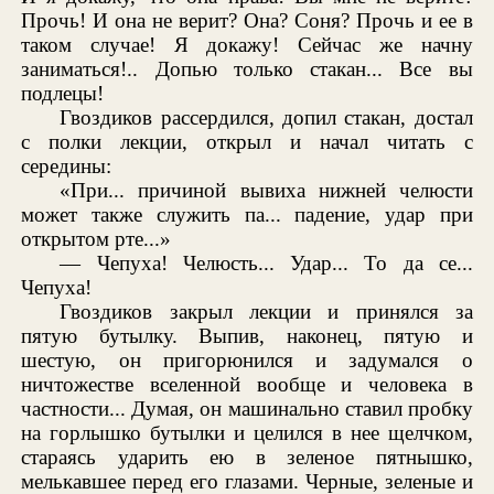
Прочь! И она не верит? Она? Соня? Прочь и ее в
таком случае! Я докажу! Сейчас же начну
заниматься!.. Допью только стакан... Все вы
подлецы!
Гвоздиков рассердился, допил стакан, достал
с полки лекции, открыл и начал читать с
середины:
«При... причиной вывиха нижней челюсти
может также служить па... падение, удар при
открытом рте...»
— Чепуха! Челюсть... Удар... То да се...
Чепуха!
Гвоздиков закрыл лекции и принялся за
пятую бутылку. Выпив, наконец, пятую и
шестую, он пригорюнился и задумался о
ничтожестве вселенной вообще и человека в
частности... Думая, он машинально ставил пробку
на горлышко бутылки и целился в нее щелчком,
стараясь ударить ею в зеленое пятнышко,
мелькавшее перед его глазами. Черные, зеленые и