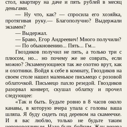
стол, квартиру на даче и пять рублей в месяц
деньгами.
— Ну что, как? — спросила его хозяйка,
протягивая руку.— Благополучно? Выдержали
экзамен?
— Выдержал.
— Браво, Егор Андреевич! Много получили?
— По обыкновению... Пять... Гм...
Гвоздиков получил не пять, а только три с
плюсом, но... но почему же не соврать, если
можно? Экзаменующиеся так же охотно врут, как
и охотники. Войдя к себе в комнату, Гвоздиков на
своем столе нашел маленькое письмецо с розовой
облаточкой. Письмецо пахло резедой. Гвоздиков
разорвал конверт, скушал облатку и прочел
следующее:
«Так и быть. Будьте ровно в 8 часов около
канавы, в которую вчера упала с головы ваша
шляпа. Я буду сидеть под деревом на скамеечке.
И я вас люблю, только не будьте таким
неповоротливым. Надо быть бойким. Жду вечера