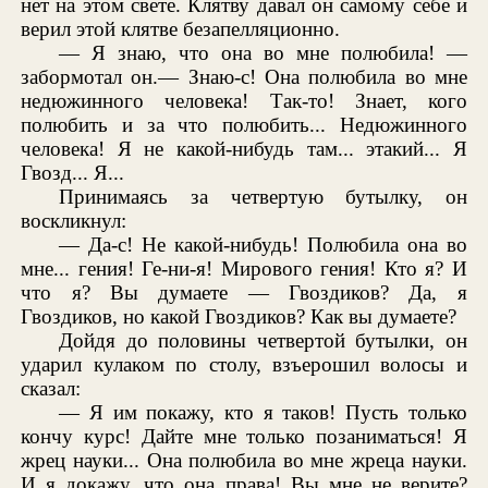
нет на этом свете. Клятву давал он самому себе и
верил этой клятве безапелляционно.
— Я знаю, что она во мне полюбила! —
забормотал он.— Знаю-с! Она полюбила во мне
недюжинного человека! Так-то! Знает, кого
полюбить и за что полюбить... Недюжинного
человека! Я не какой-нибудь там... этакий... Я
Гвозд... Я...
Принимаясь за четвертую бутылку, он
воскликнул:
— Да-с! Не какой-нибудь! Полюбила она во
мне... гения! Ге-ни-я! Мирового гения! Кто я? И
что я? Вы думаете — Гвоздиков? Да, я
Гвоздиков, но какой Гвоздиков? Как вы думаете?
Дойдя до половины четвертой бутылки, он
ударил кулаком по столу, взъерошил волосы и
сказал:
— Я им покажу, кто я таков! Пусть только
кончу курс! Дайте мне только позаниматься! Я
жрец науки... Она полюбила во мне жреца науки.
И я докажу, что она права! Вы мне не верите?