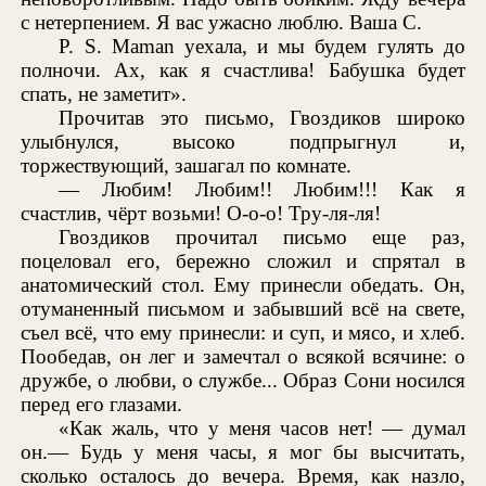
с нетерпением. Я вас ужасно люблю. Ваша С.
P. S. Maman уехала, и мы будем гулять до
полночи. Ах, как я счастлива! Бабушка будет
спать, не заметит».
Прочитав это письмо, Гвоздиков широко
улыбнулся, высоко подпрыгнул и,
торжествующий, зашагал по комнате.
— Любим! Любим!! Любим!!! Как я
счастлив, чёрт возьми! О-о-о! Тру-ля-ля!
Гвоздиков прочитал письмо еще раз,
поцеловал его, бережно сложил и спрятал в
анатомический стол. Ему принесли обедать. Он,
отуманенный письмом и забывший всё на свете,
съел всё, что ему принесли: и суп, и мясо, и хлеб.
Пообедав, он лег и замечтал о всякой всячине: о
дружбе, о любви, о службе... Образ Сони носился
перед его глазами.
«Как жаль, что у меня часов нет! — думал
он.— Будь у меня часы, я мог бы высчитать,
сколько осталось до вечера. Время, как назло,