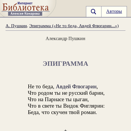
Авторы
А. Пушкин
.
Эпиграмма («Не то беда, Авдей Флюгарин...»)
Александр Пушкин
ЭПИГРАММА
Не то беда,
Авдей Флюгарин
,
Что родом ты не русский барин,
Что на Парнасе ты цыган,
Что в свете ты Видок Фиглярин:
Беда, что скучен твой роман.