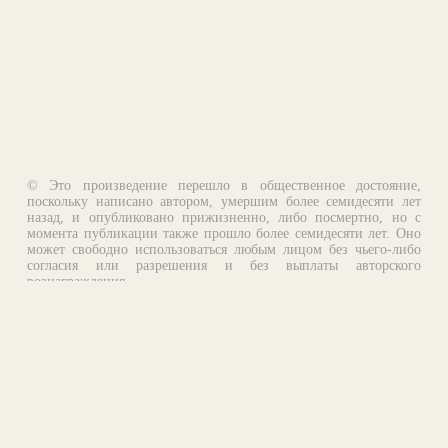
© Это произведение перешло в общественное достояние,
поскольку написано автором, умершим более семидесяти лет
назад, и опубликовано прижизненно, либо посмертно, но с
момента публикации также прошло более семидесяти лет. Оно
может свободно использоваться любым лицом без чьего-либо
согласия или разрешения и без выплаты авторского
вознаграждения.
Email:
otklik@ilibrary.ru
О библиотеке
Реклама на сайте
©1996—2026 Алексей Комаров. Подборка произведений,
оформление, программирование.