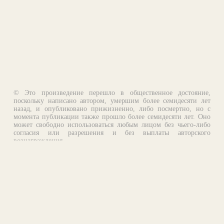
© Это произведение перешло в общественное достояние,
поскольку написано автором, умершим более семидесяти лет
назад, и опубликовано прижизненно, либо посмертно, но с
момента публикации также прошло более семидесяти лет. Оно
может свободно использоваться любым лицом без чьего-либо
согласия или разрешения и без выплаты авторского
вознаграждения.
Email:
otklik@ilibrary.ru
О библиотеке
Реклама на сайте
©1996—2026 Алексей Комаров. Подборка произведений,
оформление, программирование.