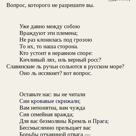
Вопрос, которого не разрешите вы.
Уже давно между собою
Враждуют эти племена;
Не раз клонилась под грозою
То их, то наша сторона.
Кто устоит в неравном споре:
Кичливый лях, иль верный росс?
Славянские ль ручьи сольются в русском море?
Оно ль иссякнет? вот вопрос.
Оставьте нас: вы не читали
Сии кровавые скрижали
;
Вам непонятна, вам чужда
Сия семейная вражда;
Для вас безмолвны Кремль и
Прага
;
Бессмысленно прельщает вас
Борьбы отчаянной отвага —