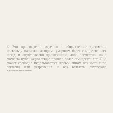
© Это произведение перешло в общественное достояние,
поскольку написано автором, умершим более семидесяти лет
назад, и опубликовано прижизненно, либо посмертно, но с
момента публикации также прошло более семидесяти лет. Оно
может свободно использоваться любым лицом без чьего-либо
согласия или разрешения и без выплаты авторского
вознаграждения.
Email:
otklik@ilibrary.ru
О библиотеке
Реклама на сайте
©1996—2026 Алексей Комаров. Подборка произведений,
оформление, программирование.