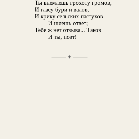
Ты внемлешь грохоту громов,
И гласу бури и валов,
И крику сельских пастухов —
И шлешь ответ;
Тебе ж нет отзыва... Таков
И ты, поэт!
✦