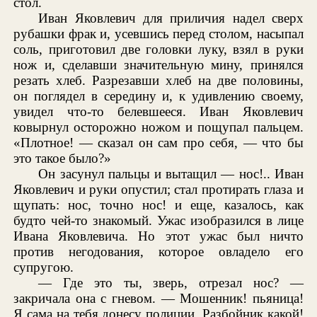
стол.
Иван Яковлевич для приличия надел сверх
рубашки фрак и, усевшись перед столом, насыпал
соль, приготовил две головки луку, взял в руки
нож и, сделавши значительную мину, принялся
резать хлеб. Разрезавши хлеб на две половины,
он поглядел в середину и, к удивлению своему,
увидел что-то белевшееся. Иван Яковлевич
ковырнул осторожно ножом и пощупал пальцем.
«Плотное! — сказал он сам про себя, — что бы
это такое было?»
Он засунул пальцы и вытащил — нос!.. Иван
Яковлевич и руки опустил; стал протирать глаза и
щупать: нос, точно нос! и еще, казалось, как
будто чей-то знакомый. Ужас изобразился в лице
Ивана Яковлевича. Но этот ужас был ничто
против негодования, которое овладело его
супругою.
— Где это ты, зверь, отрезал нос? —
закричала она с гневом. — Мошенник! пьяница!
Я сама на тебя донесу полиции. Разбойник какой!