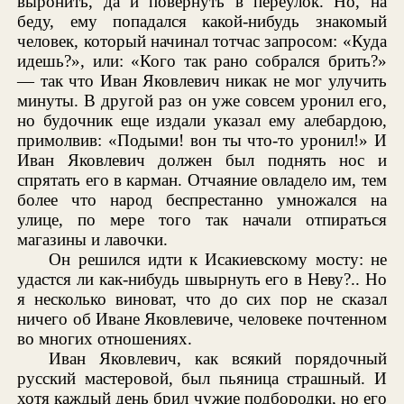
выронить, да и повернуть в переулок. Но, на
беду, ему попадался какой-нибудь знакомый
человек, который начинал тотчас запросом: «Куда
идешь?», или: «Кого так рано собрался брить?»
— так что Иван Яковлевич никак не мог улучить
минуты. В другой раз он уже совсем уронил его,
но будочник еще издали указал ему алебардою,
примолвив: «Подыми! вон ты что-то уронил!» И
Иван Яковлевич должен был поднять нос и
спрятать его в карман. Отчаяние овладело им, тем
более что народ беспрестанно умножался на
улице, по мере того так начали отпираться
магазины и лавочки.
Он решился идти к Исакиевскому мосту: не
удастся ли как-нибудь швырнуть его в Неву?.. Но
я несколько виноват, что до сих пор не сказал
ничего об Иване Яковлевиче, человеке почтенном
во многих отношениях.
Иван Яковлевич, как всякий порядочный
русский мастеровой, был пьяница страшный. И
хотя каждый день брил чужие подбородки, но его