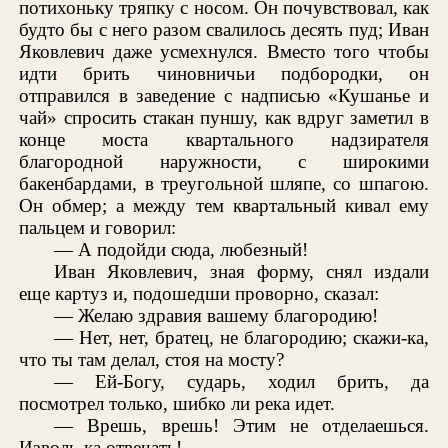
потихоньку тряпку с носом. Он почувствовал, как
будто бы с него разом свалилось десять пуд; Иван
Яковлевич даже усмехнулся. Вместо того чтобы
идти брить чиновничьи подбородки, он
отправился в заведение с надписью «Кушанье и
чай» спросить стакан пуншу, как вдруг заметил в
конце моста квартального надзирателя
благородной наружности, с широкими
бакенбардами, в треугольной шляпе, со шпагою.
Он обмер; а между тем квартальный кивал ему
пальцем и говорил:
— А подойди сюда, любезный!
Иван Яковлевич, зная форму, снял издали
еще картуз и, подошедши проворно, сказал:
— Желаю здравия вашему благородию!
— Нет, нет, братец, не благородию; скажи-ка,
что ты там делал, стоя на мосту?
— Ей-Богу, сударь, ходил брить, да
посмотрел только, шибко ли река идет.
— Врешь, врешь! Этим не отделаешься.
Изволь-ка отвечать!