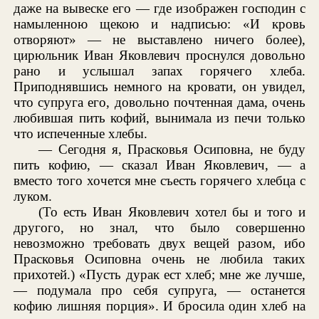
даже на вывеске его — где изображен господин с
намыленною щекою и надписью: «И кровь
отворяют» — не выставлено ничего более),
цирюльник Иван Яковлевич проснулся довольно
рано и услышал запах горячего хлеба.
Приподнявшись немного на кровати, он увидел,
что супруга его, довольно почтенная дама, очень
любившая пить кофий, вынимала из печи только
что испеченные хлебы.
— Сегодня я, Прасковья Осиповна, не буду
пить кофию, — сказал Иван Яковлевич, — а
вместо того хочется мне съесть горячего хлебца с
луком.
(То есть Иван Яковлевич хотел бы и того и
другого, но знал, что было совершенно
невозможно требовать двух вещей разом, ибо
Прасковья Осиповна очень не любила таких
прихотей.) «Пусть дурак ест хлеб; мне же лучше,
— подумала про себя супруга, — останется
кофию лишняя порция». И бросила один хлеб на