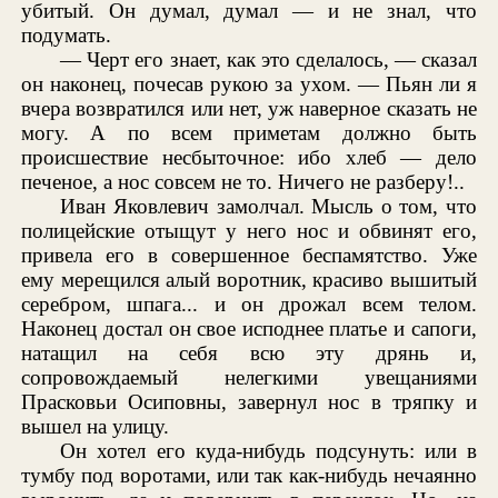
убитый. Он думал, думал — и не знал, что
подумать.
— Черт его знает, как это сделалось, — сказал
он наконец, почесав рукою за ухом. — Пьян ли я
вчера возвратился или нет, уж наверное сказать не
могу. А по всем приметам должно быть
происшествие несбыточное: ибо хлеб — дело
печеное, а нос совсем не то. Ничего не разберу!..
Иван Яковлевич замолчал. Мысль о том, что
полицейские отыщут у него нос и обвинят его,
привела его в совершенное беспамятство. Уже
ему мерещился алый воротник, красиво вышитый
серебром, шпага... и он дрожал всем телом.
Наконец достал он свое исподнее платье и сапоги,
натащил на себя всю эту дрянь и,
сопровождаемый нелегкими увещаниями
Прасковьи Осиповны, завернул нос в тряпку и
вышел на улицу.
Он хотел его куда-нибудь подсунуть: или в
тумбу под воротами, или так как-нибудь нечаянно