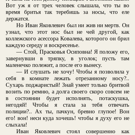
Вот уж я от трех человек слышала, что ты во
время бритья так теребишь за носы, что еле
держатся.
Но Иван Яковлевич был ни жив ни мертв. Он
узнал, что этот нос был не чей другой, как
коллежского асессора Ковалева, которого он брил
каждую середу и воскресенье.
— Стой, Прасковья Осиповна! Я положу его,
завернувши в тряпку, в уголок; пусть там
маленечко полежит, а после его вынесу.
— И слушать не хочу! Чтобы я позволила у
себя в комнате лежать отрезанному носу?..
Сухарь поджаристый! Знай умеет только бритвой
возить по ремню, а долга своего скоро совсем не
в состоянии будет исполнять, потаскушка,
негодяй! Чтобы я стала за тебя отвечать
полиции?.. Ах ты, пачкун, бревно глупое! Вон
его! вон! неси куда хочешь! чтобы я духу его не
слыхала!
Иван Яковлевич стоял совершенно как