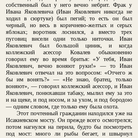
собственный был у него вечно небрит. Фрак у
Ивана Яковлевича (Иван Яковлевич никогда не
ходил в сюртуке) был пегий; то есть он был
черный, но весь в коричнево-желтых и серых
яблоках; воротник лоснился, а вместо трех
пуговиц висели одни только ниточки. Иван
Яковлевич был большой циник, и когда
коллежский асессор Ковалев обыкновенно
говорил ему во время бритья: «У тебя, Иван
Яковлевич, вечно воняют руки!» — то Иван
Яковлевич отвечал на это вопросом: «Отчего ж
бы им вонять?» — «Не знаю, братец, только
воняют», — говорил коллежский асессор, и Иван
Яковлевич, понюхавши табаку, мылил ему за это
и на щеке, и под носом, и за ухом, и под бородою
— одним словом, где только ему была охота.
Этот почтенный гражданин находился уже на
Исакиевском мосту. Он прежде всего осмотрелся;
потом нагнулся на перила, будто бы посмотреть
под мост: много ли рыбы бегает, и швырнул