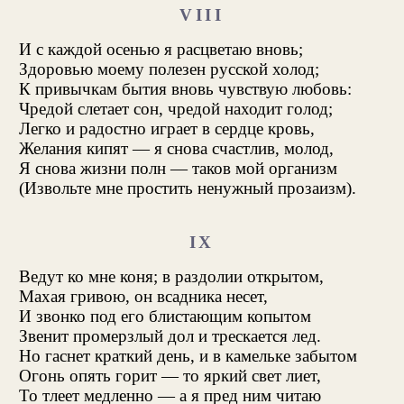
VIII
И с каждой осенью я расцветаю вновь;
Здоровью моему полезен русской холод;
К привычкам бытия вновь чувствую любовь:
Чредой слетает сон, чредой находит голод;
Легко и радостно играет в сердце кровь,
Желания кипят — я снова счастлив, молод,
Я снова жизни полн — таков мой организм
(Извольте мне простить ненужный прозаизм).
IX
Ведут ко мне коня; в раздолии открытом,
Махая гривою, он всадника несет,
И звонко под его блистающим копытом
Звенит промерзлый дол и трескается лед.
Но гаснет краткий день, и в камельке забытом
Огонь опять горит — то яркий свет лиет,
То тлеет медленно — а я пред ним читаю