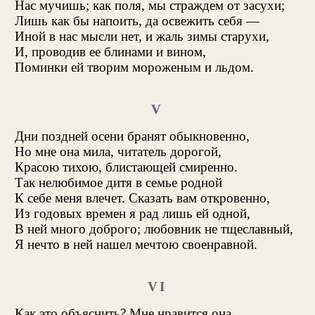
Нас мучишь; как поля, мы страждем от засухи;
Лишь как бы напоить, да освежить себя —
Иной в нас мысли нет, и жаль зимы старухи,
И, проводив ее блинами и вином,
Поминки ей творим мороженым и льдом.
V
Дни поздней осени бранят обыкновенно,
Но мне она мила, читатель дорогой,
Красою тихою, блистающей смиренно.
Так нелюбимое дитя в семье родной
К себе меня влечет. Сказать вам откровенно,
Из годовых времен я рад лишь ей одной,
В ней много доброго; любовник не тщеславный,
Я нечто в ней нашел мечтою своенравной.
VI
Как это объяснить? Мне нравится она,