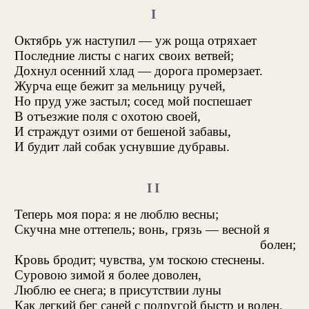
I
Октябрь уж наступил — уж роща отряхает
Последние листы с нагих своих ветвей;
Дохнул осенний хлад — дорога промерзает.
Журча еще бежит за мельницу ручей,
Но пруд уже застыл; сосед мой поспешает
В отъезжие поля с охотою своей,
И страждут озими от бешеной забавы,
И будит лай собак уснувшие дубравы.
II
Теперь моя пора: я не люблю весны;
Скучна мне оттепель; вонь, грязь — весной я
болен;
Кровь бродит; чувства, ум тоскою стеснены.
Суровою зимой я более доволен,
Люблю ее снега; в присутствии луны
Как легкий бег саней с подругой быстр и волен,