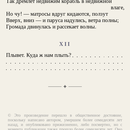
Так дремлет недвижим корабль в недвижной
влаге,
Но чу! — матросы вдруг кидаются, ползут
Вверх, вниз — и паруса надулись, ветра полны;
Громада двинулась и рассекает волны.
XII
Плывет. Куда ж нам плыть?
✦
© Это произведение перешло в общественное достояние,
поскольку написано автором, умершим более семидесяти лет
назад, и опубликовано прижизненно, либо посмертно, но с
момента публикации также прошло более семидесяти лет. Оно