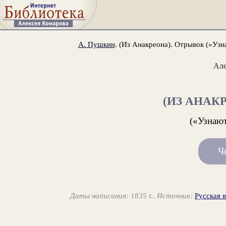
А. Пушкин
. (Из Анакреона). Отрывок («Узн
Ал
(ИЗ АНАК
(«Узнают
Ч
Даты написания:
1835 г..
Источник:
Русская 