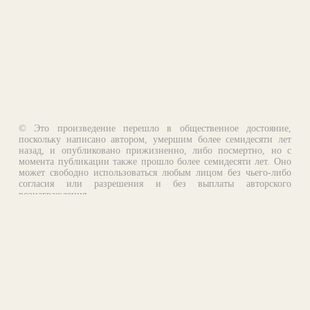
© Это произведение перешло в общественное достояние,
поскольку написано автором, умершим более семидесяти лет
назад, и опубликовано прижизненно, либо посмертно, но с
момента публикации также прошло более семидесяти лет. Оно
может свободно использоваться любым лицом без чьего-либо
согласия или разрешения и без выплаты авторского
вознаграждения.
Email:
otklik@ilibrary.ru
О библиотеке
Реклама на сайте
©1996—2026 Алексей Комаров. Подборка произведений,
оформление, программирование.